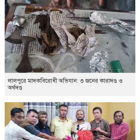
লালপুরে মাদকবিরোধী অভিযান: ৩ জনের কারাদণ্ড ও
অর্থদণ্ড