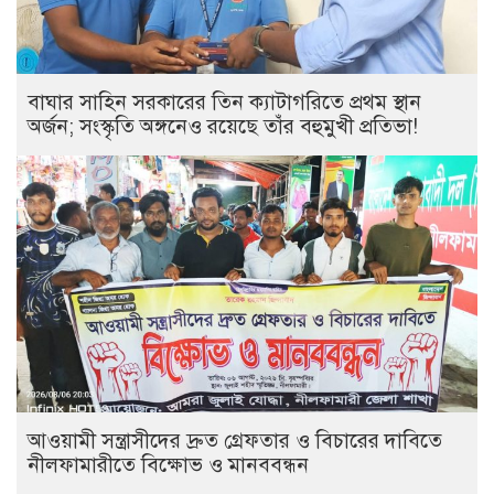
বাঘার সাহিন সরকারের তিন ক্যাটাগরিতে প্রথম স্থান
অর্জন; সংস্কৃতি অঙ্গনেও রয়েছে তাঁর বহুমুখী প্রতিভা!
আওয়ামী সন্ত্রাসীদের দ্রুত গ্রেফতার ও বিচারের দাবিতে
নীলফামারীতে বিক্ষোভ ও মানববন্ধন