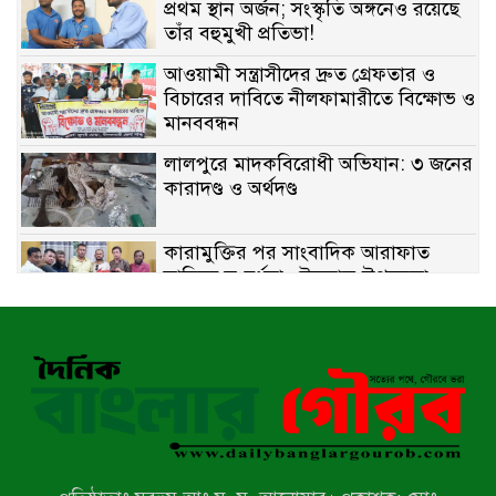
প্রথম স্থান অর্জন; সংস্কৃতি অঙ্গনেও রয়েছে
তাঁর বহুমুখী প্রতিভা!
আওয়ামী সন্ত্রাসীদের দ্রুত গ্রেফতার ও
বিচারের দাবিতে নীলফামারীতে বিক্ষোভ ও
মানববন্ধন
লালপুরে মাদকবিরোধী অভিযান: ৩ জনের
কারাদণ্ড ও অর্থদণ্ড
কারামুক্তির পর সাংবাদিক আরাফাত
সানিকে সংবর্ধনা, টেকনাফ উপজেলা
প্রেসক্লাবের ফুলেল শুভেচ্ছা
বাকেরগঞ্জে সাজাপ্রাপ্ত আসামি গ্রেপ্তার
মিয়ানমারের সীমান্তে স্থলমাইন বিস্ফোরণ:
উখিয়ার এক যুবকের পা বিচ্ছিন্ন