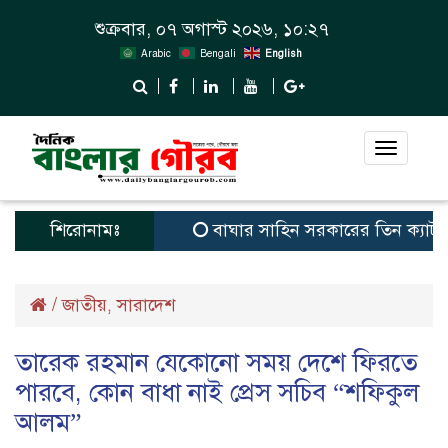
শুক্রবার, ০৭ অগাস্ট ২০২৬, ১০:২৭
Arabic
Bengali
English
Toggle
navigat
শিরোনামঃ
বাঘার সাহিন সরকারের তিন ক্যাটাগরিতে প্
/
জাতীয়
সারাদেশ
,
তারেক রহমান যেকোনো সময় দেশে ফিরতে
পারবে, কোন বাধা নাই প্রেস সচিব “শফিকুল
আলম”