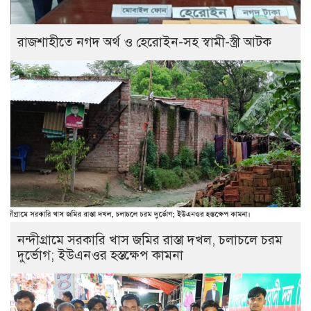
রাজশাহীতে নগদ অর্থ ও হেরোইন-সহ স্বামী-স্ত্রী আটক
নন্দীগ্রামে সরকারি খাস জমির রাস্তা দখল, চলাচলে চরম
দুর্ভোগ; ইউএনওর হস্তক্ষেপ কামনা