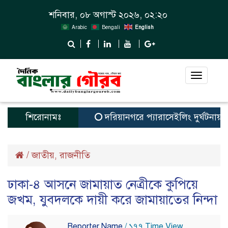
শনিবার, ০৮ অগাস্ট ২০২৬, ০২:২০
Arabic
Bengali
English
Toggle
navigat
শিরোনামঃ
দরিয়ানগরে প্যারাসেইলিং দুর্ঘটনায় পর্যট
/
জাতীয়
রাজনীতি
,
ঢাকা-৪ আসনে জামায়াত নেত্রীকে কুপিয়ে
জখম, যুবদলকে দায়ী করে জামায়াতের নিন্দা
Reporter Name
/ ১৭৭ Time View