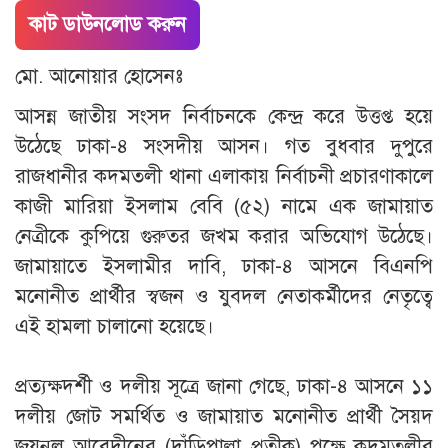
কাট ডাউনলোড করুন
মো. আনোয়ার হোসেনঃ
​আসন্ন জাতীয় সংসদ নির্বাচনকে কেন্দ্র করে উত্তপ্ত হয়ে
উঠেছে ঢাকা-৪ সংসদীয় আসন। গত বুধবার দুপুরে
রাজধানীর কদমতলী থানা এলাকায় নির্বাচনী প্রচারণাকালে
কাজী মারিয়া ইসলাম বেবি (৫২) নামে এক জামায়াত
নেত্রীকে কুপিয়ে গুরুতর জখম করার অভিযোগ উঠেছে।
জামায়াতে ইসলামীর দাবি, ঢাকা-৪ আসনে বিএনপি
মনোনীত প্রার্থীর স্বজন ও যুবদল নেতাকর্মীদের নেতৃত্বে
এই হামলা চালানো হয়েছে।
প্রত্যক্ষদর্শী ও দলীয় সূত্রে জানা গেছে, ঢাকা-৪ আসনে ১১
দলীয় জোট সমর্থিত ও জামায়াত মনোনীত প্রার্থী সৈয়দ
জয়নুল আবেদীনের (দাঁড়িপাল্লা প্রতীক) পক্ষে কদমতলীর