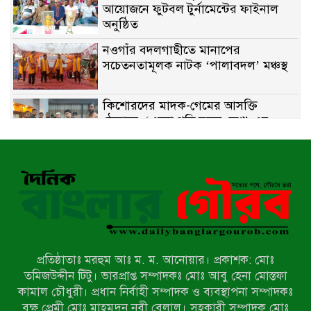
আয়োজনে ফুটবল টুর্নামেন্টের ফাইনাল
অনুষ্ঠিত
নওগাঁর বদলগাছীতে মানাপের
সচেতনতামূলক নাটক ‘পালাবদল’ মঞ্চস্থ
কিশোরদের মাদক-গেমের আসক্তি
ঠেকাতে, ‘এসো গড়ি নতুন দেশ’-এর
ফুটবল বিতরণ
রাজশাহীতে নগদ অর্থ ও হেরোইন-সহ
স্বামী-স্ত্রী আটক
নন্দীগ্রামে সরকারি খাস জমির রাস্তা দখল,
চলাচলে চরম দুর্ভোগ; ইউএনওর হস্তক্ষেপ
কামনা
প্রতিষ্ঠাতাঃ মরহুম আঃ ম. ম. আনোয়ার। প্রকাশক: মোঃ
নাটোরের পাটুলে পানিতে ডুবে নন্দীগ্রামের
তমিজউদ্দীন টিটু। ভারপ্রাপ্ত সম্পাদকঃ মোঃ আবু হেনা মোস্তফা
স্কুলছাত্রের মর্মান্তিক মৃত্যু
কামাল চৌধুরী। প্রধান নির্বাহী সম্পাদক ও ব্যবস্থাপনা সম্পাদকঃ
বৃক্ষ প্রেমী মোঃ মাহমুদুন নবী বেলাল। সহকারী সম্পাদক মোঃ