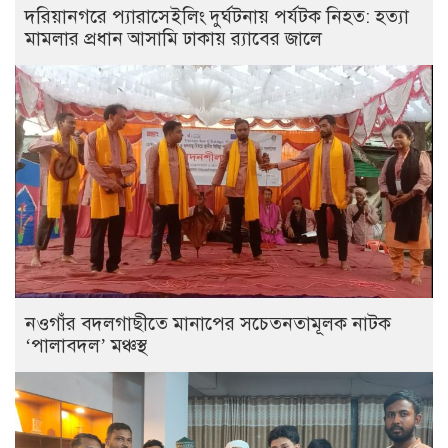
দরিয়ানগরে প্যারাসেইলিং দুর্ঘটনায় পর্যটক নিহত: হত্যা
মামলার প্রধান আসামি ঢাকায় র‌্যাবের জালে
নওগাঁর বদলগাছীতে মানাপের সচেতনতামূলক নাটক
‘পালাবদল’ মঞ্চস্থ