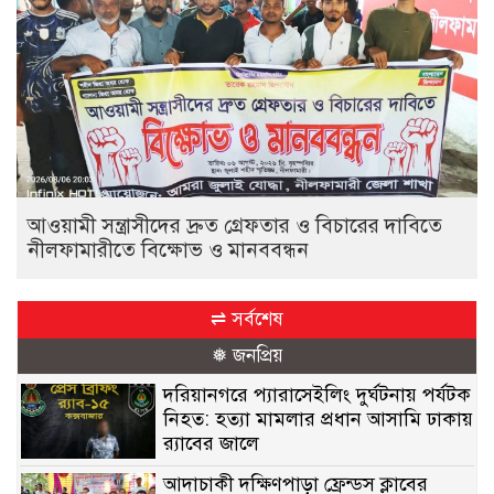
আওয়ামী সন্ত্রাসীদের দ্রুত গ্রেফতার ও বিচারের দাবিতে
নীলফামারীতে বিক্ষোভ ও মানববন্ধন
⇌ সর্বশেষ
❅ জনপ্রিয়
দরিয়ানগরে প্যারাসেইলিং দুর্ঘটনায় পর্যটক
নিহত: হত্যা মামলার প্রধান আসামি ঢাকায়
র‌্যাবের জালে
আদাচাকী দক্ষিণপাড়া ফ্রেন্ডস ক্লাবের