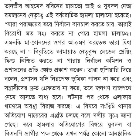
তানভীর আহমেদ রবিনের চাচাতো ভাই ও যুবদল নেতা
রমজানের নেতৃত্বে এই বর্বরোচিত হামলা চালানো হয়েছে।
“যারা পরাজয়ের ভয়ে নির্বাচন বানচাল করতে চায়, তারাই
বিরোধী মত সহ্য করতে না পেরে হামলা চালাচ্ছে।
এমনকি মা-বোনদের ওপর আক্রমণ করতেও তারা দ্বিধা
করছে না।” বিবৃতিতে জামায়াত নেতৃবৃন্দ লেভেল প্লেয়িং
ফিল্ড নিশ্চিত করতে না পারায় নির্বাচন কমিশন ও
প্রশাসনের প্রতি ক্ষোভ প্রকাশ করেন। তারা হুশিয়ারি দিয়ে
বলেন, প্রশাসন যদি নিরপেক্ষ ভূমিকা পালন না করে এবং
সন্ত্রাসীদের দ্রুত গ্রেফতার না করে, তবে জনগণ রাজপথে
নেমে আসতে বাধ্য হবে। ঘটনার পর থেকে এলাকায়
থমথমে অবস্থা বিরাজ করছে। এ বিষয়ে সংশ্লিষ্ট থানায়
অভিযোগ দায়েরের প্রস্তুতি চলছে বলে দলীয় সূত্রে জানা
গেছে। তবে হামলার অভিযোগের বিষয়ে যুবদল বা
বিএনপি প্রার্থীর পক্ষ থেকে এখন পর্যন্ত কোনো আনুষ্ঠানিক