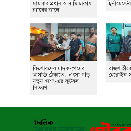
মামলার প্রধান আসামি ঢাকায়
টুর্নামেন্ট
র‌্যাবের জালে
কিশোরদের মাদক-গেমের
রাজশাহীতে
আসক্তি ঠেকাতে, ‘এসো গড়ি
হেরোইন-সহ 
নতুন দেশ’-এর ফুটবল
বিতরণ