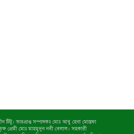
ন টিটু। ভারপ্রাপ্ত সম্পাদকঃ মোঃ আবু হেনা মোস্তফা
 বৃক্ষ প্রেমী মোঃ মাহমুদুন নবী বেলাল। সহকারী