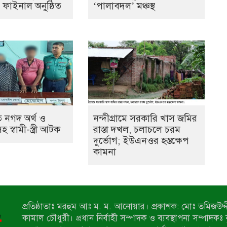
ের ফাইনাল অনুষ্ঠিত
‘পালাবদল’ মঞ্চস্থ
 নগদ অর্থ ও
নন্দীগ্রামে সরকারি খাস জমির
স্বামী-স্ত্রী আটক
রাস্তা দখল, চলাচলে চরম
দুর্ভোগ; ইউএনওর হস্তক্ষেপ
কামনা
প্রতিষ্ঠাতাঃ মরহুম আঃ ম. ম. আনোয়ার। প্রকাশক: মোঃ তমিজউদ্দী
কামাল চৌধুরী। প্রধান নির্বাহী সম্পাদক ও ব্যবস্থাপনা সম্পাদকঃ