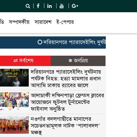
তি
সম্পাদকীয়
সারাদেশ
ই-পেপার
দরিয়ানগরে প্যারাসেইলিং দুর্ঘটনায় পর্যটক নিহত: হ
⇌ সর্বশেষ
❅ জনপ্রিয়
দরিয়ানগরে প্যারাসেইলিং দুর্ঘটনায়
পর্যটক নিহত: হত্যা মামলার প্রধান
আসামি ঢাকায় র‌্যাবের জালে
আদাচাকী দক্ষিণপাড়া ফ্রেন্ডস ক্লাবের
আয়োজনে ফুটবল টুর্নামেন্টের
ফাইনাল অনুষ্ঠিত
নওগাঁর বদলগাছীতে মানাপের
সচেতনতামূলক নাটক ‘পালাবদল’
মঞ্চস্থ