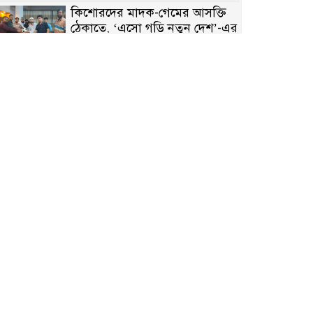
কিশোরদের মাদক-গেমের আসক্তি
ঠেকাতে, ‘এসো গড়ি নতুন দেশ’-এর
ফুটবল বিতরণ
রাজশাহীতে নগদ অর্থ ও হেরোইন-
সহ স্বামী-স্ত্রী আটক
নন্দীগ্রামে সরকারি খাস জমির রাস্তা
দখল, চলাচলে চরম দুর্ভোগ;
ইউএনওর হস্তক্ষেপ কামনা
নাটোরের পাটুলে পানিতে ডুবে
নন্দীগ্রামের স্কুলছাত্রের মর্মান্তিক মৃত্যু
সেনাবাহিনীর চাকরি হারিয়ে ভুয়া
ডিবি পুলিশ পরিচয়ে চাঁদাবাজি,
গণপিটুনির পর কারাগারে প্রতারক।
বাঘার সাহিন সরকারের তিন
ক্যাটাগরিতে প্রথম স্থান অর্জন;
সংস্কৃতি অঙ্গনেও রয়েছে তাঁর বহুমুখী