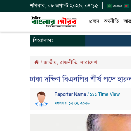
শনিবার, ০৮ অগাস্ট ২০২৬, ০৪:১৫
Arabic
প্রচ্ছদ
অর্থনীতি
আন্ত
শিরোনামঃ
/
জাতীয়
রাজনীতি
সারাদেশ
,
,
ঢাকা দক্ষিণ বিএনপির শীর্ষ পদে হার
Reporter Name
/ ১১১ Time View
মঙ্গলবার, ১২ মে, ২০২৬