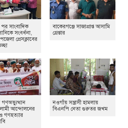
ির পর সাংবাদিক
বাকেরগঞ্জে সাজাপ্রাপ্ত আসামি
নিকে সংবর্ধনা,
গ্রেপ্তার
জেলা প্রেসক্লাবের
চ্ছা
গণঅভ্যুত্থান
নওগাঁয় সন্ত্রাসী হামলায়
লামী আন্দোলনের
বিএনপি নেতা গুরুতর জখম
ও গণহত্যার
াবি