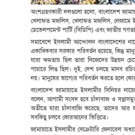
অংশগ্রহণকারী দলগুলো হলো, বাংলাদেশ জামা
খেলাফত মজলিস, খেলাফত মজলিস, নেজামে ইস
ডেভেলপমেন্ট পার্টি (বিডিপি) এবং জাতীয় গণতান্ত্
সমাবেশে ইসলামী আন্দোলন বাংলাদেশের না
একাধিকবার সরকার পরিবর্তন হয়েছে, কিন্তু মান
যারা ক্ষমতায় ছিল তারা নিজেদের উন্নয়ন চে
পাচারে লিপ্ত ছিল। দুই, দেশ চলছে মানব রচি
নয়। মানুষের ভাগ্যের পরিবর্তন করতে হলে ক
বাংলাদেশ জামায়াতে ইসলামীর সিনিয়র নায়
বলেন, আগামী সংসদ হবে চাঁদাবাজ ও সন্ত্রাসম
অতীতে যারা চাঁদাবাজি করেছে, তাদের আর
সবকিছু চলবে কোরআনের ভিত্তিতে।
জামায়াতে ইসলামীর সেক্রেটারি জেনারেল অধ