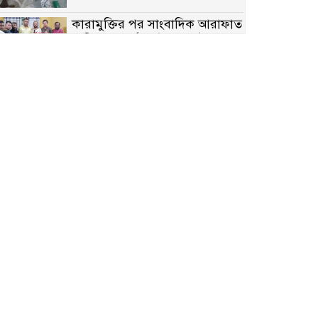
কারামুক্তির পর সাংবাদিক আরাফাত
সানিকে সংবর্ধনা, টেকনাফ উপজেলা
প্রেসক্লাবের ফুলেল শুভেচ্ছা
বাকেরগঞ্জে সাজাপ্রাপ্ত আসামি
গ্রেপ্তার
মিয়ানমারের সীমান্তে স্থলমাইন
বিস্ফোরণ: উখিয়ার এক যুবকের পা
বিচ্ছিন্ন
৭ম শ্রেণি পড়ুয়া কন্যাকে উত্ত্যক্ত
করার প্রতিবাদ করায় পিতাকে
কু*পি*য়ে জ*খ*ম…!!
জুলাই গণঅভ্যুত্থান দিবস-২০২৬
উপলক্ষে নীলফামারীতে শহিদদের
স্মরণে দোয়া মাহফিল ও আলোচনা
সভা অনুষ্ঠিত
বেলকুচিতে বজ্রপাতে শিক্ষার্থীর মৃত্যু