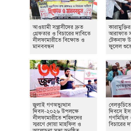
আওয়ামী সন্ত্রাসীদের দ্রুত
কারামুক্ত
গ্রেফতার ও বিচারের দাবিতে
আরাফাত সা
নীলফামারীতে বিক্ষোভ ও
টেকনাফ উপ
মানববন্ধন
ফুলেল শুভে
জুলাই গণঅভ্যুত্থান
বেলকুচিতে 
দিবস-২০২৬ উপলক্ষে
দিবসে ইস
নীলফামারীতে শহিদদের
গণমিছিল 
স্মরণে দোয়া মাহফিল ও
বিচারের দ
আলোচনা সভা অনুষ্ঠিত