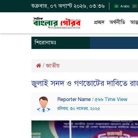
শুক্রবার, ০৭ অগাস্ট ২০২৬, ০৩:৩৬
Arabic
প্রচ্ছদ
অর্থনীতি
আন্ত
শিরোনামঃ
/
জাতীয়
জুলাই সনদ ও গণভোটের দাবিতে রাজ
Reporter Name
/ ৫৬৬ Time View
রবিবার, ৩০ নভেম্বর, ২০২৫