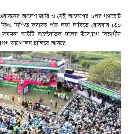
াস্তবায়নের আদেশ জারি ও সেই আদেশের ওপর গণভোট
 ফিল্ড নিশ্চিত করাসহ পাঁচ দফা দাবিতে রোববার (৩০
মাঠে সমমনা আটটি রাজনৈতিক দলের উদ্যোগে বিভাগীয়
 যুগপৎ আন্দোলন চালিয়ে আসছে।