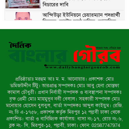
বিচারের দাবি
আন্দিউড়া ইউনিয়নে চেয়ারম্যান পদপ্রার্থী
হিসেবে ভোটের মাঠে সক্রিয় মোত্তাকিম
চৌধুরী
নন্দীগ্রামে বিএনপির বিশাল বিজয় র‍্যালী
নওগাঁয় সন্ত্রাসী হামলায় বিএনপি নেতা
গুরুতর জখম
প্রতিষ্ঠাতাঃ মরহুম আঃ ম. ম. আনোয়ার। প্রকাশক: মোঃ
টেকনাফের পাহাড়ে র‍্যাবের অভিযান:
তমিজউদ্দীন টিটু। ভারপ্রাপ্ত সম্পাদকঃ মোঃ আবু হেনা মোস্তফা
অপহৃত ৩ রোহিঙ্গা উদ্ধার, গ্রেপ্তার ১
কামাল চৌধুরী। প্রধান নির্বাহী সম্পাদক ও ব্যবস্থাপনা সম্পাদকঃ
বৃক্ষ প্রেমী মোঃ মাহমুদুন নবী বেলাল। সহকারী সম্পাদক মোঃ
মনোয়ার হোসেন বুলবুল, বার্তা সম্পাদকঃ আব্দুল কাইয়ুম। রেজি.
পোরশায় গণঅভ্যুত্থান দিবসে শহিদ ও
নং ডি এ-১৭৫৮, প্রকাশক কর্তৃক মিরপুর ১২ পল্লবী ঢাকা থেকে
জুলাই যোদ্ধাদের সংবর্ধনা
প্রকাশিত। বার্তা ও বাণিজ্যিক কার্যালয়: বাসা নং-১৭, রোড নং-৬,
ব্লক নং- সি, মিরপুর-১২, পল্লবী, ঢাকা। ফোন: 02587747974