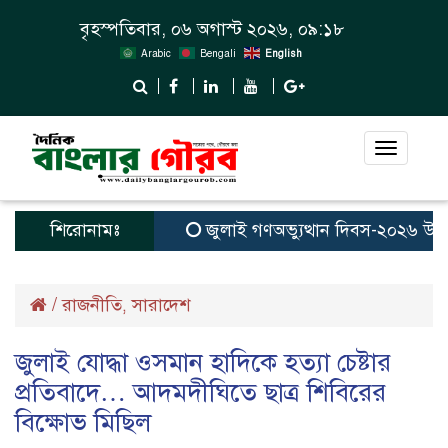
বৃহস্পতিবার, ০৬ অগাস্ট ২০২৬, ০৯:১৮
Arabic
Bengali
English
Toggle
navigat
শিরোনামঃ
জুলাই গণঅভ্যুত্থান দিবস-২০২৬ উপলক্ষ
/
রাজনীতি
সারাদেশ
,
জুলাই যোদ্ধা ওসমান হাদিকে হত্যা চেষ্টার
প্রতিবাদে… আদমদীঘিতে ছাত্র শিবিরের
বিক্ষোভ মিছিল