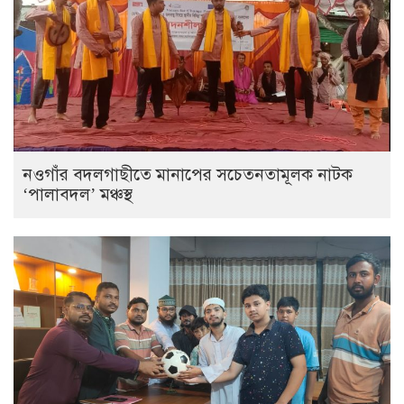
নওগাঁর বদলগাছীতে মানাপের সচেতনতামূলক নাটক
‘পালাবদল’ মঞ্চস্থ