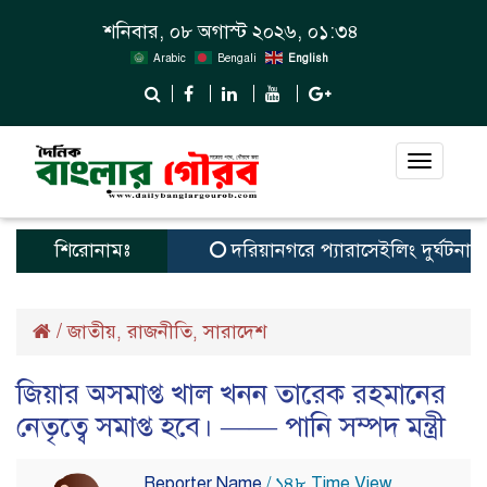
শনিবার, ০৮ অগাস্ট ২০২৬, ০১:৩৪
Arabic
Bengali
English
Toggle
navigat
শিরোনামঃ
দরিয়ানগরে প্যারাসেইলিং দুর্ঘটনায় পর্য
/
জাতীয়
রাজনীতি
সারাদেশ
,
,
জিয়ার অসমাপ্ত খাল খনন তারেক রহমানের
নেতৃত্বে সমাপ্ত হবে। ‎—— পানি সম্পদ মন্ত্রী
Reporter Name
/ ১৪৮ Time View