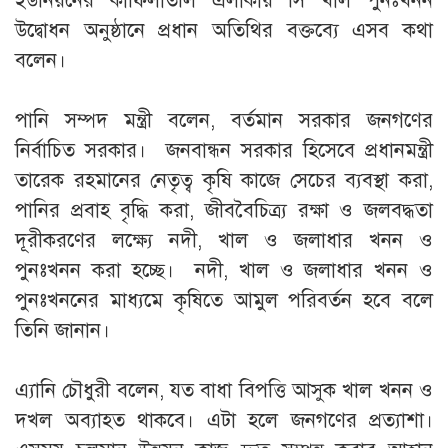
ইউনিয়নের কাফিলাতলি এলাকায় সি খাল পুনঃখনন
উদ্বোধন অনুষ্ঠানে প্রধান অতিথির বক্তব্যে এসব কথা
বলেন।
‎পানি সম্পদ মন্ত্রী বলেন, বর্তমান সরকার জনগণের
নির্বাচিত সরকার। জনবান্ধন সরকার হিসেবে প্রধানমন্ত্রী
তারেক রহমানের নেতৃত্ব কৃষি কাজে সেচের ব্যবস্থা করা,
পানির প্রবাহ বৃদ্ধি করা, জীববৈচিত্র্য রক্ষা ও জলবদ্ধতা
দূরীকরণের লক্ষ্যে নদী, খাল ও জলাধার খনন ও
পুনঃখনন করা হচ্ছে। নদী, খাল ও জলাধার খনন ও
পুনঃখননের মাধ্যমে কৃষিতে আমুল পরিবর্তন হবে বলে
তিনি জানান।
‎এ্যানি চৌধুরী বলেন, যত বাধা বিপত্তি আসুক খাল খনন ও
দখল অব্যাহত থাকবে। এটা হলে জনগণের প্রত্যাশা।