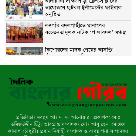
আদাচাকী দক্ষিণপাড়া ফ্রেন্ডস ক্লাবের
আয়োজনে ফুটবল টুর্নামেন্টের ফাইনাল
অনুষ্ঠিত
নওগাঁর বদলগাছীতে মানাপের
সচেতনতামূলক নাটক ‘পালাবদল’ মঞ্চস্থ
কিশোরদের মাদক-গেমের আসক্তি
ঠেকাতে, ‘এসো গড়ি নতুন দেশ’-এর
ফুটবল বিতরণ
রাজশাহীতে নগদ অর্থ ও হেরোইন-সহ
স্বামী-স্ত্রী আটক
নন্দীগ্রামে সরকারি খাস জমির রাস্তা দখল,
চলাচলে চরম দুর্ভোগ; ইউএনওর হস্তক্ষেপ
কামনা
প্রতিষ্ঠাতাঃ মরহুম আঃ ম. ম. আনোয়ার। প্রকাশক: মোঃ
নাটোরের পাটুলে পানিতে ডুবে নন্দীগ্রামের
তমিজউদ্দীন টিটু। ভারপ্রাপ্ত সম্পাদকঃ মোঃ আবু হেনা মোস্তফা
স্কুলছাত্রের মর্মান্তিক মৃত্যু
কামাল চৌধুরী। প্রধান নির্বাহী সম্পাদক ও ব্যবস্থাপনা সম্পাদকঃ