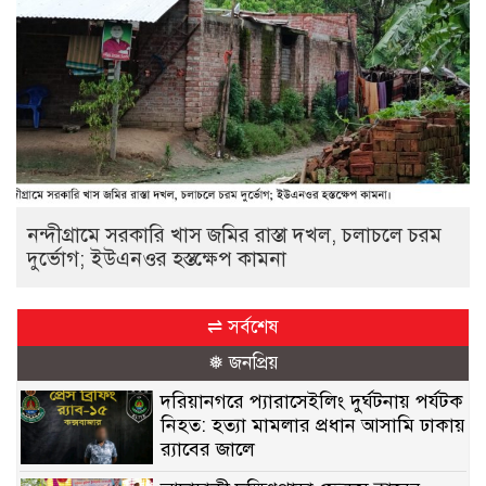
নন্দীগ্রামে সরকারি খাস জমির রাস্তা দখল, চলাচলে চরম
দুর্ভোগ; ইউএনওর হস্তক্ষেপ কামনা
⇌ সর্বশেষ
❅ জনপ্রিয়
দরিয়ানগরে প্যারাসেইলিং দুর্ঘটনায় পর্যটক
নিহত: হত্যা মামলার প্রধান আসামি ঢাকায়
র‌্যাবের জালে