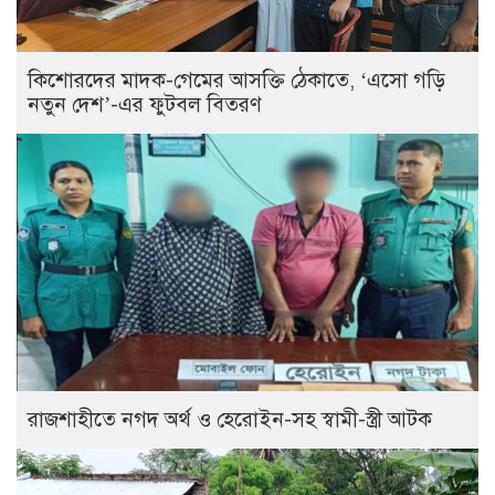
কিশোরদের মাদক-গেমের আসক্তি ঠেকাতে, ‘এসো গড়ি
নতুন দেশ’-এর ফুটবল বিতরণ
রাজশাহীতে নগদ অর্থ ও হেরোইন-সহ স্বামী-স্ত্রী আটক