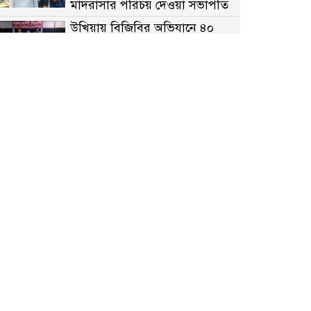
মাদরাসার পরিচয় দেওয়া সভাপতি
উখিয়ায় বিজিবির অভিযানে ৪০
হাজার ইয়াবাসহ যুবক আটক
পোরশায় ৭ মাসে ১৯ জনের
অপমৃত্যু, শীর্ষে আত্মহত্যা
হিন্দু বৌদ্ধ খ্রিস্টান কল্যাণ ফ্রন্টের
নীলফামারী কমিটি নিয়ে প্রশ্ন,
প্রতিবাদে সদস্য সচিব
দরিয়ানগরে প্যারাসেইলিং দুর্ঘটনায়
পর্যটক নিহত: হত্যা মামলার প্রধান
আসামি ঢাকায় র‌্যাবের জালে
আদাচাকী দক্ষিণপাড়া ফ্রেন্ডস ক্লাবের
আয়োজনে ফুটবল টুর্নামেন্টের
ফাইনাল অনুষ্ঠিত
নওগাঁর বদলগাছীতে মানাপের
সচেতনতামূলক নাটক ‘পালাবদল’