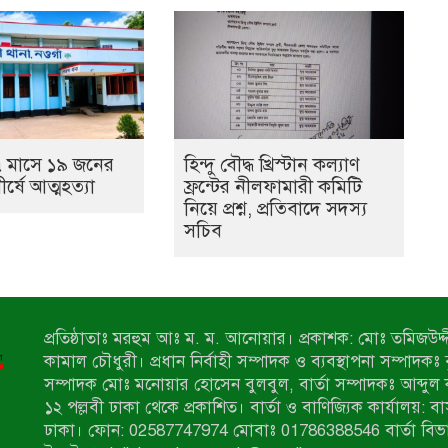
 মাসে ১৯ জনের
হিন্দু বৌদ্ধ খ্রিস্টান কল্যাণ
ীর্ষে আত্মহত্যা
ফ্রন্টের নীলফামারী কমিটি
নিয়ে প্রশ্ন, প্রতিবাদে সদস্য
সচিব
প্রতিষ্ঠাতাঃ মরহুম আঃ ম. ম. আনোয়ার। প্রকাশক: মোঃ তমিজউদ্দী
কামাল চৌধুরী। প্রধান নির্বাহী সম্পাদক ও ব্যবস্থাপনা সম্পাদকঃ
সম্পাদক মোঃ মনোয়ার হোসেন বুলবুল, বার্তা সম্পাদকঃ আব্দুল 
১২ পল্লবী ঢাকা থেকে প্রকাশিত। বার্তা ও বাণিজ্যিক কার্যালয়: ব
ঢাকা। ফোন: 02587747974 মোবাঃ 01786388546 বার্তা বিভ