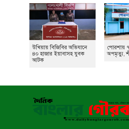
উখিয়ায় বিজিবির অভিযানে
পোরশায় ৭
৪০ হাজার ইয়াবাসহ যুবক
অপমৃত্যু, শ
আটক