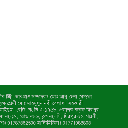
ন টিটু। ভারপ্রাপ্ত সম্পাদকঃ মোঃ আবু হেনা মোস্তফা
 বৃক্ষ প্রেমী মোঃ মাহমুদুন নবী বেলাল। সহকারী
কাইয়ুম। রেজি. নং ডি এ-১৭৫৮, প্রকাশক কর্তৃক মিরপুর
াসা নং-১৭, রোড নং-৬, ব্লক নং- সি, মিরপুর-১২, পল্লবী,
াগঃ 01787862500 মাল্টিমিডিয়াঃ 01771088808