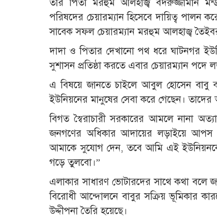
তার পিতা মরহুম আলহাজ্ব বদরুজ্জামান মন
পরিষদের চেয়ারম্যান হিসেবে দায়িত্ব পালন ক
সাবেক সফল চেয়ারম্যান মরহুম আলহাজ্ব তৈইব
​দাদা ও পিতার দেখানো পথ ধরে ঘাটনগর ইউন
সুশাসন প্রতিষ্ঠা করতে এবার চেয়ারম্যান পদ
​এ বিষয়ে জানতে চাইলে আবুল হোসেন বাব
ইউনিয়নের মানুষের সেবা করে গেছেন। তাদের
বিগত স্বৈরাচারী সরকারের আমলে নানা অত্য
জনগণের অধিকার আদায়ের লড়াইয়ে আপস করি
আমাকে সুযোগ দেন, তবে আমি এই ইউনিয়নকে
গড়ে তুলবো।”
​এলাকার সাধারণ ভোটারদের সাথে কথা বলে জান
বিরোধী আন্দোলনে বাবুর সক্রিয় ভূমিকার কার
উদ্দীপনা তৈরি হয়েছে।