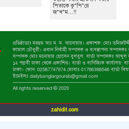
পিতাকে কু*পি*য়ে
জ*খ*ম…!!
প্রতিষ্ঠাতাঃ মরহুম আঃ ম. ম. আনোয়ার। প্রকাশক: মোঃ তমিজউদ্দী
কামাল চৌধুরী। প্রধান নির্বাহী সম্পাদক ও ব্যবস্থাপনা সম্পাদকঃ
সম্পাদক মোঃ মনোয়ার হোসেন বুলবুল, বার্তা সম্পাদকঃ আব্দুল 
১২ পল্লবী ঢাকা থেকে প্রকাশিত। বার্তা ও বাণিজ্যিক কার্যালয়: ব
ঢাকা। ফোন: 02587747974 মোবাঃ 01786388546 বার্তা বিভ
ইমেইলঃ dailybanglargourab@gmail.com
All rights reserved © 2020
zahidit.com