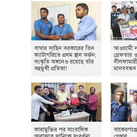
বাঘার সাহিন সরকারের তিন
আওয়ামী সন্
ক্যাটাগরিতে প্রথম স্থান অর্জন;
গ্রেফতার 
সংস্কৃতি অঙ্গনেও রয়েছে তাঁর
নীলফামারী
বহুমুখী প্রতিভা!
মানববন্ধন
কারামুক্তির পর সাংবাদিক
বাকেরগঞ্জে
আরাফাত সানিকে সংবর্ধনা,
গ্রেপ্তার