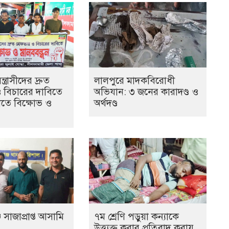
ত্রাসীদের দ্রুত
লালপুরে মাদকবিরোধী
ও বিচারের দাবিতে
অভিযান: ৩ জনের কারাদণ্ড ও
তে বিক্ষোভ ও
অর্থদণ্ড
 সাজাপ্রাপ্ত আসামি
৭ম শ্রেণি পড়ুয়া কন্যাকে
উত্ত্যক্ত করার প্রতিবাদ করায়