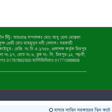
ন টিটু। ভারপ্রাপ্ত সম্পাদকঃ মোঃ আবু হেনা মোস্তফা
 বৃক্ষ প্রেমী মোঃ মাহমুদুন নবী বেলাল। সহকারী
কাইয়ুম। রেজি. নং ডি এ-১৭৫৮, প্রকাশক কর্তৃক মিরপুর
াসা নং-১৭, রোড নং-৬, ব্লক নং- সি, মিরপুর-১২, পল্লবী,
াগঃ 01787862500 মাল্টিমিডিয়াঃ 01771088808
বাঘার সাহিন সরকারের তিন ক্যাটাগরিতে প্