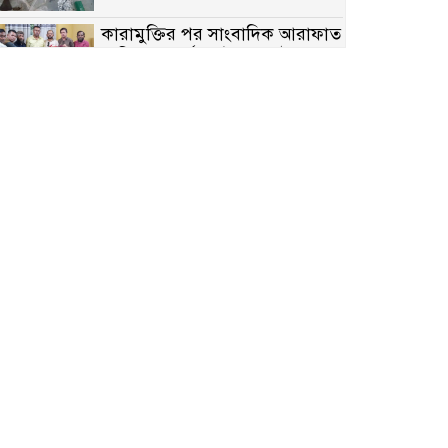
কারামুক্তির পর সাংবাদিক আরাফাত
সানিকে সংবর্ধনা, টেকনাফ উপজেলা
প্রেসক্লাবের ফুলেল শুভেচ্ছা
বাকেরগঞ্জে সাজাপ্রাপ্ত আসামি
গ্রেপ্তার
মিয়ানমারের সীমান্তে স্থলমাইন
বিস্ফোরণ: উখিয়ার এক যুবকের পা
বিচ্ছিন্ন
৭ম শ্রেণি পড়ুয়া কন্যাকে উত্ত্যক্ত
করার প্রতিবাদ করায় পিতাকে
কু*পি*য়ে জ*খ*ম…!!
জুলাই গণঅভ্যুত্থান দিবস-২০২৬
উপলক্ষে নীলফামারীতে শহিদদের
স্মরণে দোয়া মাহফিল ও আলোচনা
সভা অনুষ্ঠিত
বেলকুচিতে বজ্রপাতে শিক্ষার্থীর মৃত্যু