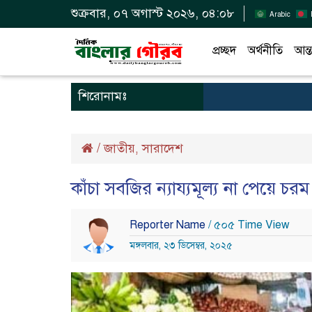
শুক্রবার, ০৭ অগাস্ট ২০২৬, ০৪:০৮
Arabic
প্রচ্ছদ
অর্থনীতি
আন্ত
শিরোনামঃ
/
জাতীয়
সারাদেশ
,
কাঁচা সবজির ন্যায্যমূল্য না পেয়ে চর
Reporter Name
/ ৫০৫ Time View
মঙ্গলবার, ২৩ ডিসেম্বর, ২০২৫