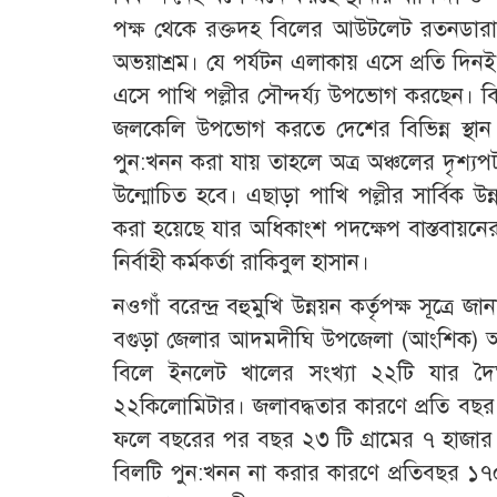
পক্ষ থেকে রক্তদহ বিলের আউটলেট রতনডারা
অভয়াশ্রম। যে পর্যটন এলাকায় এসে প্রতি দিনই শ
এসে পাখি পল্লীর সৌন্দর্য্য উপভোগ করছেন। বি
জলকেলি উপভোগ করতে দেশের বিভিন্ন স্থা
পুন:খনন করা যায় তাহলে অত্র অঞ্চলের দৃশ্যপট
উন্মোচিত হবে। এছাড়া পাখি পল্লীর সার্বিক উ
করা হয়েছে যার অধিকাংশ পদক্ষেপ বাস্তবায়
নির্বাহী কর্মকর্তা রাকিবুল হাসান।
নওগাঁ বরেন্দ্র বহুমুখি উন্নয়ন কর্তৃপক্ষ সূত
বগুড়া জেলার আদমদীঘি উপজেলা (আংশিক) অং
বিলে ইনলেট খালের সংখ্যা ২২টি যার দৈ
২২কিলোমিটার। জলাবদ্ধতার কারণে প্রতি বছ
ফলে বছরের পর বছর ২৩ টি গ্রামের ৭ হাজার কৃ
বিলটি পুন:খনন না করার কারণে প্রতিবছর ১৭