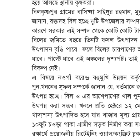
হয়ে আসছে স্থানীয় কৃষকরা।
বিলকৃষ্ণপুর গ্রামের বাসিন্দা সাইদুর রহমা
জানান, রক্তদহ বিল হচ্ছে দুটি উপজেলার সম্পদ 
কারণে সরকার এই সম্পদ থেকে কোটি কোটি টাকা
বিলের জমিতে বছরে তিনটি ফসল উৎপাদন ক
উৎপাদন বৃদ্ধি পাবে। ফলে বিলের চারপাশের হ
যাবে। পাল্টে যাবে এই অঞ্চলের দৃশ্যপট। তাই
বিকল্প নেই।
এ বিষয়ে নওগাঁ বরেন্দ্র বহুমুখি উন্নয়ন কর
পুন:খননের সুফল সম্পর্কে জানান যে, বর্তমান
উৎপন্ন হচ্ছে। বিল ও এর আশেপাশের খাল পু
উৎপন্ন করা সম্ভব। খননে প্রতি হেক্টরে ১২ ম
খাদ্যশস্য উৎপাদিত হবে যার বাজার মূল্য প্র
১০ফুট চওড়া পাকা গ্রামীণ সড়ক নির্মাণ করা সম
রক্ষার্থে প্রয়োজনীয় রিটেইনিং ওয়াল/কংক্রিট ব্লক