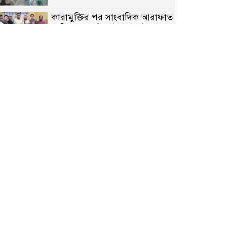
কারামুক্তির পর সাংবাদিক আরাফাত
সানিকে সংবর্ধনা, টেকনাফ উপজেলা
প্রেসক্লাবের ফুলেল শুভেচ্ছা
বাকেরগঞ্জে সাজাপ্রাপ্ত আসামি
গ্রেপ্তার
মিয়ানমারের সীমান্তে স্থলমাইন
বিস্ফোরণ: উখিয়ার এক যুবকের পা
বিচ্ছিন্ন
৭ম শ্রেণি পড়ুয়া কন্যাকে উত্ত্যক্ত
করার প্রতিবাদ করায় পিতাকে
কু*পি*য়ে জ*খ*ম…!!
জুলাই গণঅভ্যুত্থান দিবস-২০২৬
উপলক্ষে নীলফামারীতে শহিদদের
স্মরণে দোয়া মাহফিল ও আলোচনা
সভা অনুষ্ঠিত
বেলকুচিতে বজ্রপাতে শিক্ষার্থীর মৃত্যু