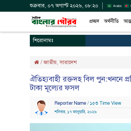
শুক্রবার, ০৭ অগাস্ট ২০২৬, ০৮:২০
Arabic
প্রচ্ছদ
অর্থনীতি
আন্ত
শিরোনামঃ
/
জাতীয়
সারাদেশ
,
ঐতিহ্যবাহী রক্তদহ বিল পুন:খননে 
টাকা মূল্যের ফসল
Reporter Name
/ ১৫৩ Time View
শনিবার, ১৭ জানুয়ারি, ২০২৬