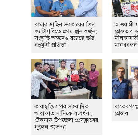
বাঘার সাহিন সরকারের তিন
আওয়ামী সন্
ক্যাটাগরিতে প্রথম স্থান অর্জন;
গ্রেফতার 
সংস্কৃতি অঙ্গনেও রয়েছে তাঁর
নীলফামারী
বহুমুখী প্রতিভা!
মানববন্ধন
কারামুক্তির পর সাংবাদিক
বাকেরগঞ্জে
আরাফাত সানিকে সংবর্ধনা,
গ্রেপ্তার
টেকনাফ উপজেলা প্রেসক্লাবের
ফুলেল শুভেচ্ছা