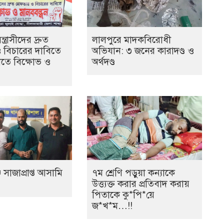
ত্রাসীদের দ্রুত
লালপুরে মাদকবিরোধী
ও বিচারের দাবিতে
অভিযান: ৩ জনের কারাদণ্ড ও
তে বিক্ষোভ ও
অর্থদণ্ড
 সাজাপ্রাপ্ত আসামি
৭ম শ্রেণি পড়ুয়া কন্যাকে
উত্ত্যক্ত করার প্রতিবাদ করায়
পিতাকে কু*পি*য়ে
জ*খ*ম…!!