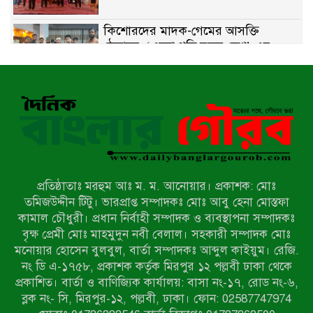
কিশোরদের মাদক-গেমের আসক্তি
ঠেকাতে, ‘এসো গড়ি নতুন দেশ’-এর
ফুটবল বিতরণ
রাজশাহীতে নগদ অর্থ ও হেরোইন-সহ
স্বামী-স্ত্রী আটক
নন্দীগ্রামে সরকারি খাস জমির রাস্তা দখল,
চলাচলে চরম দুর্ভোগ; ইউএনওর হস্তক্ষেপ
কামনা
প্রতিষ্ঠাতাঃ মরহুম আঃ ম. ম. আনোয়ার। প্রকাশক: মোঃ
নাটোরের পাটুলে পানিতে ডুবে নন্দীগ্রামের
তমিজউদ্দীন টিটু। ভারপ্রাপ্ত সম্পাদকঃ মোঃ আবু হেনা মোস্তফা
স্কুলছাত্রের মর্মান্তিক মৃত্যু
কামাল চৌধুরী। প্রধান নির্বাহী সম্পাদক ও ব্যবস্থাপনা সম্পাদকঃ
বৃক্ষ প্রেমী মোঃ মাহমুদুন নবী বেলাল। সহকারী সম্পাদক মোঃ
মনোয়ার হোসেন বুলবুল, বার্তা সম্পাদকঃ আব্দুল কাইয়ুম। রেজি.
সেনাবাহিনীর চাকরি হারিয়ে ভুয়া ডিবি
নং ডি এ-১৭৫৮, প্রকাশক কর্তৃক মিরপুর ১২ পল্লবী ঢাকা থেকে
পুলিশ পরিচয়ে চাঁদাবাজি, গণপিটুনির পর
প্রকাশিত। বার্তা ও বাণিজ্যিক কার্যালয়: বাসা নং-১৭, রোড নং-৬,
কারাগারে প্রতারক।
ব্লক নং- সি, মিরপুর-১২, পল্লবী, ঢাকা। ফোন: 02587747974