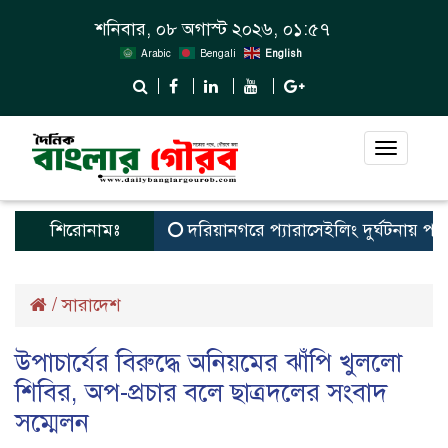
শনিবার, ০৮ অগাস্ট ২০২৬, ০১:৫৭
Arabic
Bengali
English
Toggle
navigat
শিরোনামঃ
দরিয়ানগরে প্যারাসেইলিং দুর্ঘটনায় পর্যটক ন
/
সারাদেশ
উপাচার্যের বিরুদ্ধে অনিয়মের ঝাঁপি খুললো
শিবির, অপ-প্রচার বলে ছাত্রদলের সংবাদ
সম্মেলন