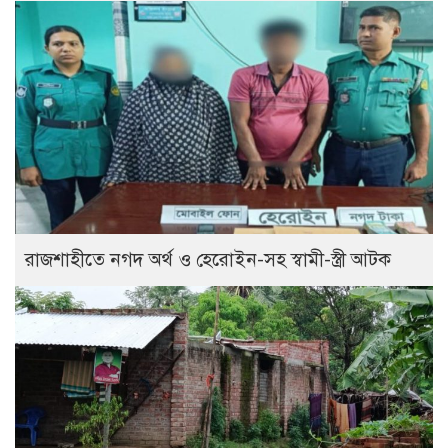
রাজশাহীতে নগদ অর্থ ও হেরোইন-সহ স্বামী-স্ত্রী আটক