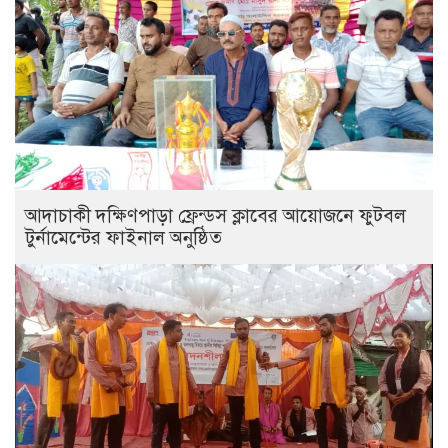
আদাচাকী দক্ষিণপাড়া ফ্রেন্ডস ক্লাবের আয়োজনে ফুটবল
টুর্নামেন্টের ফাইনাল অনুষ্ঠিত