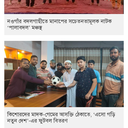
নওগাঁর বদলগাছীতে মানাপের সচেতনতামূলক নাটক
‘পালাবদল’ মঞ্চস্থ
কিশোরদের মাদক-গেমের আসক্তি ঠেকাতে, ‘এসো গড়ি
নতুন দেশ’-এর ফুটবল বিতরণ