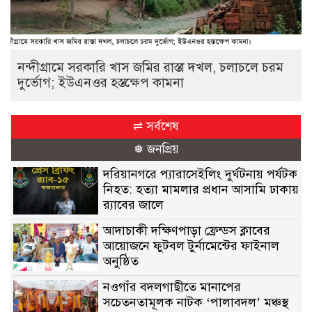
নন্দীগ্রামে সরকারি খাস জমির রাস্তা দখল, চলাচলে চরম
দুর্ভোগ; ইউএনওর হস্তক্ষেপ কামনা
⇌ সর্বশেষ
❅ জনপ্রিয়
দরিয়ানগরে প্যারাসেইলিং দুর্ঘটনায় পর্যটক
নিহত: হত্যা মামলার প্রধান আসামি ঢাকায়
র‌্যাবের জালে
আদাচাকী দক্ষিণপাড়া ফ্রেন্ডস ক্লাবের
আয়োজনে ফুটবল টুর্নামেন্টের ফাইনাল
অনুষ্ঠিত
নওগাঁর বদলগাছীতে মানাপের
সচেতনতামূলক নাটক ‘পালাবদল’ মঞ্চস্থ