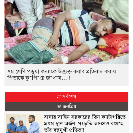
৭ম শ্রেণি পড়ুয়া কন্যাকে উত্ত্যক্ত করার প্রতিবাদ করায়
পিতাকে কু*পি*য়ে জ*খ*ম…!!
⇌ সর্বশেষ
❅ জনপ্রিয়
বাঘার সাহিন সরকারের তিন ক্যাটাগরিতে
প্রথম স্থান অর্জন; সংস্কৃতি অঙ্গনেও রয়েছে
তাঁর বহুমুখী প্রতিভা!