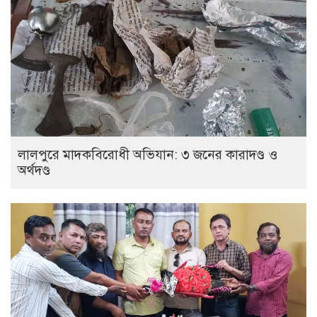
লালপুরে মাদকবিরোধী অভিযান: ৩ জনের কারাদণ্ড ও
অর্থদণ্ড