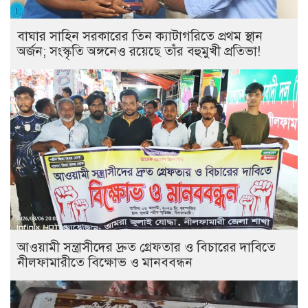
বাঘার সাহিন সরকারের তিন ক্যাটাগরিতে প্রথম স্থান
অর্জন; সংস্কৃতি অঙ্গনেও রয়েছে তাঁর বহুমুখী প্রতিভা!
আওয়ামী সন্ত্রাসীদের দ্রুত গ্রেফতার ও বিচারের দাবিতে
নীলফামারীতে বিক্ষোভ ও মানববন্ধন