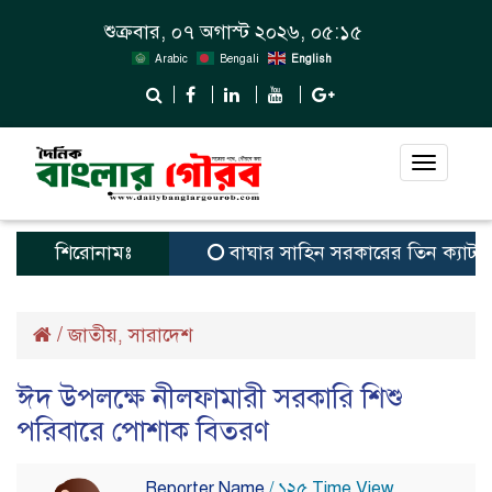
শুক্রবার, ০৭ অগাস্ট ২০২৬, ০৫:১৫
Arabic
Bengali
English
Toggle
navigat
শিরোনামঃ
বাঘার সাহিন সরকারের তিন ক্যাটাগরিতে প্র
/
জাতীয়
সারাদেশ
,
ঈদ উপলক্ষে নীলফামারী সরকারি শিশু
পরিবারে পোশাক বিতরণ
Reporter Name
/ ১২৫ Time View