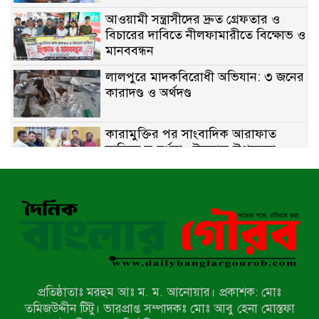
আওয়ামী সন্ত্রাসীদের দ্রুত গ্রেফতার ও
বিচারের দাবিতে নীলফামারীতে বিক্ষোভ ও
মানববন্ধন
লালপুরে মাদকবিরোধী অভিযান: ৩ জনের
কারাদণ্ড ও অর্থদণ্ড
কারামুক্তির পর সাংবাদিক আরাফাত
সানিকে সংবর্ধনা, টেকনাফ উপজেলা
প্রেসক্লাবের ফুলেল শুভেচ্ছা
বাকেরগঞ্জে সাজাপ্রাপ্ত আসামি গ্রেপ্তার
মিয়ানমারের সীমান্তে স্থলমাইন বিস্ফোরণ:
উখিয়ার এক যুবকের পা বিচ্ছিন্ন
প্রতিষ্ঠাতাঃ মরহুম আঃ ম. ম. আনোয়ার। প্রকাশক: মোঃ
৭ম শ্রেণি পড়ুয়া কন্যাকে উত্ত্যক্ত করার
তমিজউদ্দীন টিটু। ভারপ্রাপ্ত সম্পাদকঃ মোঃ আবু হেনা মোস্তফা