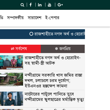
তি
সম্পাদকীয়
সারাদেশ
ই-পেপার
রাজশাহীতে নগদ অর্থ ও হেরোইন-সহ স্বামী-স্ত্রী আ
⇌ সর্বশেষ
❅ জনপ্রিয়
রাজশাহীতে নগদ অর্থ ও হেরোইন-
সহ স্বামী-স্ত্রী আটক
নন্দীগ্রামে সরকারি খাস জমির রাস্তা
দখল, চলাচলে চরম দুর্ভোগ;
ইউএনওর হস্তক্ষেপ কামনা
নাটোরের পাটুলে পানিতে ডুবে
নন্দীগ্রামের স্কুলছাত্রের মর্মান্তিক মৃত্যু