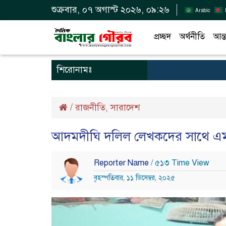
শুক্রবার, ০৭ অগাস্ট ২০২৬, ০৯:২৬
Arabic
প্রচ্ছদ
অর্থনীতি
আন্ত
শিরোনামঃ
/
রাজনীতি
সারাদেশ
,
আদমদীঘি দলিল লেখকদের সাথে এমপি 
Reporter Name
/ ৫১৩ Time View
বৃহস্পতিবার, ১১ ডিসেম্বর, ২০২৫