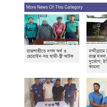
More News Of This Category
রাজশাহীতে নগদ অর্থ ও
নন্দীগ্রাম
হেরোইন-সহ স্বামী-স্ত্রী আটক
রাস্তা দখ
দুর্ভোগ; ই
কামনা