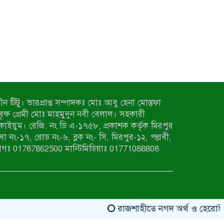
ন টিটু। ভারপ্রাপ্ত সম্পাদকঃ মোঃ আবু হেনা মোস্তফা
 বৃক্ষ প্রেমী মোঃ মাহমুদুন নবী বেলাল। সহকারী
কাইয়ুম। রেজি. নং ডি এ-১৭৫৮, প্রকাশক কর্তৃক মিরপুর
াসা নং-১৭, রোড নং-৬, ব্লক নং- সি, মিরপুর-১২, পল্লবী,
াগঃ 01787862500 মাল্টিমিডিয়াঃ 01771088808
রাজশাহীতে নগদ অর্থ ও হেরোইন-সহ স্