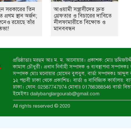
হিন সরকারের তিন
আওয়ামী সন্ত্রাসীদের দ্রুত
 প্রথম স্থান অর্জন;
গ্রেফতার ও বিচারের দাবিতে
ঙ্গনেও রয়েছে তাঁর
নীলফামারীতে বিক্ষোভ ও
তিভা!
মানববন্ধন
প্রতিষ্ঠাতাঃ মরহুম আঃ ম. ম. আনোয়ার। প্রকাশক: মোঃ তমিজউদ্দী
কামাল চৌধুরী। প্রধান নির্বাহী সম্পাদক ও ব্যবস্থাপনা সম্পাদকঃ
সম্পাদক মোঃ মনোয়ার হোসেন বুলবুল, বার্তা সম্পাদকঃ আব্দুল 
১২ পল্লবী ঢাকা থেকে প্রকাশিত। বার্তা ও বাণিজ্যিক কার্যালয়: ব
ঢাকা। ফোন: 02587747974 মোবাঃ 01786388546 বার্তা বিভ
ইমেইলঃ dailybanglargourab@gmail.com
All rights reserved © 2020
zahidit.com