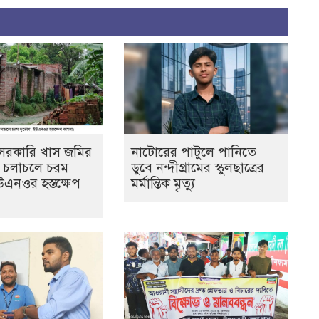
ে সরকারি খাস জমির
নাটোরের পাটুলে পানিতে
ল, চলাচলে চরম
ডুবে নন্দীগ্রামের স্কুলছাত্রের
উএনওর হস্তক্ষেপ
মর্মান্তিক মৃত্যু