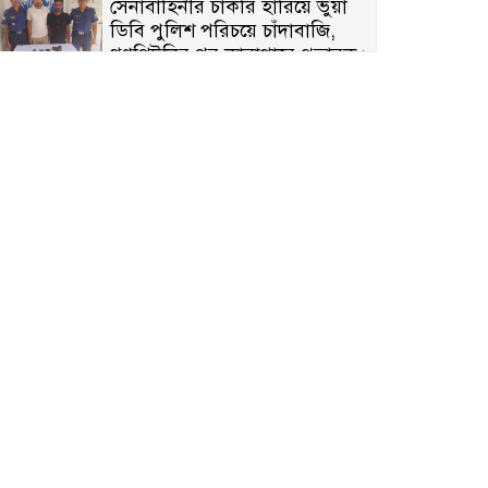
সেনাবাহিনীর চাকরি হারিয়ে ভুয়া
ডিবি পুলিশ পরিচয়ে চাঁদাবাজি,
গণপিটুনির পর কারাগারে প্রতারক।
বাঘার সাহিন সরকারের তিন
ক্যাটাগরিতে প্রথম স্থান অর্জন;
সংস্কৃতি অঙ্গনেও রয়েছে তাঁর বহুমুখী
প্রতিভা!
আওয়ামী সন্ত্রাসীদের দ্রুত গ্রেফতার
ও বিচারের দাবিতে নীলফামারীতে
বিক্ষোভ ও মানববন্ধন
লালপুরে মাদকবিরোধী অভিযান: ৩
জনের কারাদণ্ড ও অর্থদণ্ড
কারামুক্তির পর সাংবাদিক আরাফাত
সানিকে সংবর্ধনা, টেকনাফ উপজেলা
প্রেসক্লাবের ফুলেল শুভেচ্ছা
বাকেরগঞ্জে সাজাপ্রাপ্ত আসামি
গ্রেপ্তার