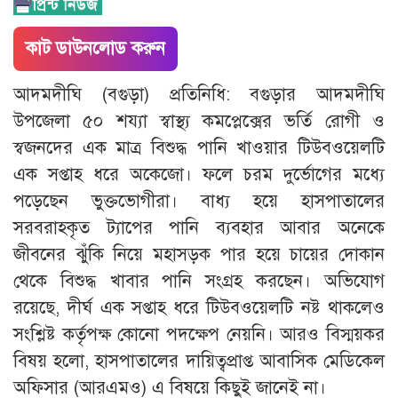
কাট ডাউনলোড করুন
আদমদীঘি (বগুড়া) প্রতিনিধি: বগুড়ার আদমদীঘি
উপজেলা ৫০ শয্যা স্বাস্থ্য কমপ্লেক্সের ভর্তি রোগী ও
স্বজনদের এক মাত্র বিশুদ্ধ পানি খাওয়ার টিউবওয়েলটি
এক সপ্তাহ ধরে অকেজো। ফলে চরম দুর্ভোগের মধ্যে
পড়েছেন ভুক্তভোগীরা। বাধ্য হয়ে হাসপাতালের
সরবরাহকৃত ট্যাপের পানি ব্যবহার আবার অনেকে
জীবনের ঝুঁকি নিয়ে মহাসড়ক পার হয়ে চায়ের দোকান
থেকে বিশুদ্ধ খাবার পানি সংগ্রহ করছেন। অভিযোগ
রয়েছে, দীর্ঘ এক সপ্তাহ ধরে টিউবওয়েলটি নষ্ট থাকলেও
সংশ্লিষ্ট কর্তৃপক্ষ কোনো পদক্ষেপ নেয়নি। আরও বিস্ময়কর
বিষয় হলো, হাসপাতালের দায়িত্বপ্রাপ্ত আবাসিক মেডিকেল
অফিসার (আরএমও) এ বিষয়ে কিছুই জানেই না।