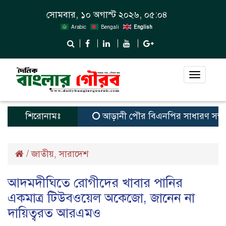
সোমবার, ১০ অগাস্ট ২০২৬, ০৫:০৪
Arabic
Bengali
English
Toggle
navigat
শিরোনামঃ
আড়ানী পৌর বিএনপির সাধারণ সম্পাদক ও ম
/
জাতীয়
সারাদেশ
,
আদমদীঘিতে রোগীদের খাবার পানির
একমাত্র টিউবওয়েল অকেজো, জানেন না
দায়িত্বরত আরএমও