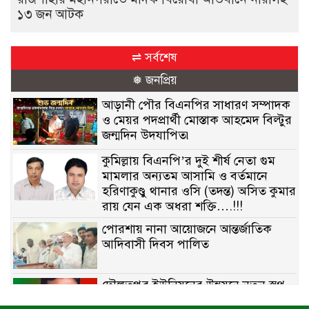
১৩ জন আটক
⇌ সর্বশেষ
❅ জনপ্রিয়
আড়ানী পৌর বিএনপির সাধারণ সম্পাদক
ও মেয়র পদপ্রার্থী মোস্তাক আহমেদ বিল্টুর
জন্মদিন উদযাপিত৷
কুমিল্লায় বিএনপি’র দুই শীর্ষ নেতা গুম
মামলার অন্যতম আসামি ও বর্তমানে
হরিণাকুণ্ডু থানার ওসি (তদন্ত) অসিত কুমার
রায় যেন এক অধরা শক্তি….!!!
পোরশায় নানা আয়োজনে আন্তর্জাতিক
আদিবাসী দিবস পালিত
দৌলতপুর ইউনিয়নের উন্নয়নে নতুন স্বপ্ন
বুনছেন রাজিব হোসেন