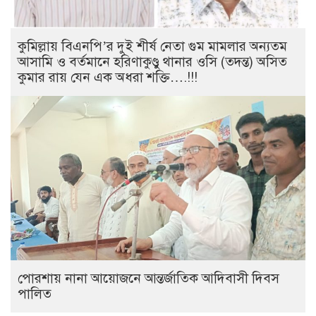
কুমিল্লায় বিএনপি’র দুই শীর্ষ নেতা গুম মামলার অন্যতম
আসামি ও বর্তমানে হরিণাকুণ্ডু থানার ওসি (তদন্ত) অসিত
কুমার রায় যেন এক অধরা শক্তি….!!!
পোরশায় নানা আয়োজনে আন্তর্জাতিক আদিবাসী দিবস
পালিত