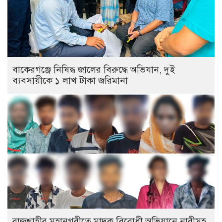
বাকেরগঞ্জে নিষিদ্ধ জালের বিরুদ্ধে অভিযান, দুই
ব্যবসায়ীকে ১ লাখ টাকা জরিমানা
রাজশাহীর মহানগরীতে মাদক বিরোধী অভিযানে নারীসহ