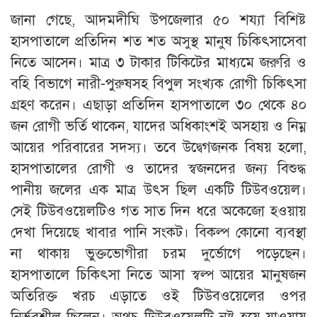
জানা গেছে, আদমদীঘি উপজেলার ৫০ শয্যা বিশিষ্ট
হাসপাতালে প্রতিদিন শত শত অসুস্থ মানুষ চিকিৎসাসেবা
নিতে আসেন। মাত্র ৩ টাকার টিকিটের মাধ্যমে জরুরি ও
বহি বিভাগে নারী-পুরুষসহ বিপুল সংখ্যক রোগী চিকিৎসা
গ্রহণ করেন। এছাড়া প্রতিদিন হাসপাতালে ৩০ থেকে ৪০
জন রোগী ভর্তি থাকেন, যাদের অধিকাংশই অসহায় ও নিম্ন
আয়ের পরিবারের সদস্য। তবে উদ্বেগজনক বিষয় হলো,
হাসপাতালের রোগী ও তাদের স্বজনদের জন্য বিশুদ্ধ
পানীয় জলের এক মাত্র উৎস ছিল একটি টিউবওয়েল।
সেই টিউবওয়েলটিও গত সাত দিন ধরে অকেজো হওয়ায়
দেখা দিয়েছে খাবার পানি সংকট। বিকল্প কোনো ব্যবস্থা
না থাকায় ভুক্তভোগীরা চরম দুর্ভোগে পড়েছেন।
হাসপাতালে চিকিৎসা নিতে আসা স্বল্প আয়ের মানুষজন
অতিরিক্ত খরচ এড়াতে ওই টিউবওয়েলের ওপর