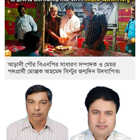
আড়ানী পৌর বিএনপির সাধারণ সম্পাদক ও মেয়র
পদপ্রার্থী মোস্তাক আহমেদ বিল্টুর জন্মদিন উদযাপিত৷