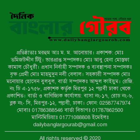
বাকেরগঞ্জে নিষিদ্ধ জালের বিরুদ্ধে
অভিযান, দুই ব্যবসায়ীকে ১ লাখ টাকা
জরিমানা
রাজশাহীর মহানগরীতে মাদক বিরোধী
অভিযানে নারীসহ ১৩ জন আটক
প্রতিষ্ঠাতাঃ মরহুম আঃ ম. ম. আনোয়ার। প্রকাশক: মোঃ
তমিজউদ্দীন টিটু। ভারপ্রাপ্ত সম্পাদকঃ মোঃ আবু হেনা মোস্তফা
আদমদীঘিতে শুমারি স্বেচ্ছাসেবী নিয়োগে
কামাল চৌধুরী। প্রধান নির্বাহী সম্পাদক ও ব্যবস্থাপনা সম্পাদকঃ
যোগ্যতার ভিত্তিতে তালিকা প্রকাশ;
বৃক্ষ প্রেমী মোঃ মাহমুদুন নবী বেলাল। সহকারী সম্পাদক মোঃ
নির্বাচিতদের আ.লীগ ট্যাগে প্রচারণা
মনোয়ার হোসেন বুলবুল, বার্তা সম্পাদকঃ আব্দুল কাইয়ুম। রেজি.
নং ডি এ-১৭৫৮, প্রকাশক কর্তৃক মিরপুর ১২ পল্লবী ঢাকা থেকে
সংবাদ প্রকাশের জেরে সাংবাদিককে দেখে
প্রকাশিত। বার্তা ও বাণিজ্যিক কার্যালয়: বাসা নং-১৭, রোড নং-৬,
নেওয়ার হুমকি দিলেন দোড়া মাদরাসার
ব্লক নং- সি, মিরপুর-১২, পল্লবী, ঢাকা। ফোন: 02587747974
পরিচয় দেওয়া সভাপতি
মোবাঃ 01786388546 বার্তা বিভাগঃ 01787862500
উখিয়ায় বিজিবির অভিযানে ৪০ হাজার
মাল্টিমিডিয়াঃ 01771088808 ইমেইলঃ
ইয়াবাসহ যুবক আটক
dailybanglargourab@gmail.com
All rights reserved © 2020