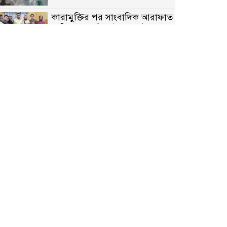
কারামুক্তির পর সাংবাদিক আরাফাত
সানিকে সংবর্ধনা, টেকনাফ উপজেলা
প্রেসক্লাবের ফুলেল শুভেচ্ছা
বাকেরগঞ্জে সাজাপ্রাপ্ত আসামি
গ্রেপ্তার
মিয়ানমারের সীমান্তে স্থলমাইন
বিস্ফোরণ: উখিয়ার এক যুবকের পা
বিচ্ছিন্ন
৭ম শ্রেণি পড়ুয়া কন্যাকে উত্ত্যক্ত
করার প্রতিবাদ করায় পিতাকে
কু*পি*য়ে জ*খ*ম…!!
জুলাই গণঅভ্যুত্থান দিবস-২০২৬
উপলক্ষে নীলফামারীতে শহিদদের
স্মরণে দোয়া মাহফিল ও আলোচনা
সভা অনুষ্ঠিত
বেলকুচিতে বজ্রপাতে শিক্ষার্থীর মৃত্যু