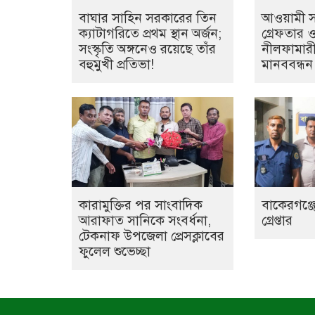
বাঘার সাহিন সরকারের তিন
আওয়ামী সন্
ক্যাটাগরিতে প্রথম স্থান অর্জন;
গ্রেফতার 
সংস্কৃতি অঙ্গনেও রয়েছে তাঁর
নীলফামারী
বহুমুখী প্রতিভা!
মানববন্ধন
কারামুক্তির পর সাংবাদিক
বাকেরগঞ্জে
আরাফাত সানিকে সংবর্ধনা,
গ্রেপ্তার
টেকনাফ উপজেলা প্রেসক্লাবের
ফুলেল শুভেচ্ছা