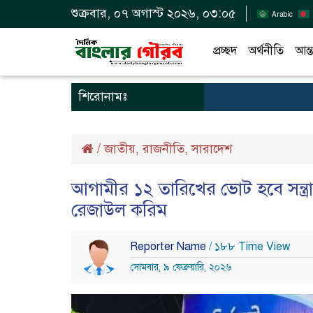
শুক্রবার, ০৭ অগাস্ট ২০২৬, ০৩:০৫
Arabic
প্রচ্ছদ
অর্থনীতি
আন্ত
শিরোনামঃ
/
জাতীয়
রাজনীতি
সারাদেশ
,
,
আগামীর ১২ তারিখের ভোট হবে সন্ত্রাস
রেজাউল করিম
Reporter Name
/ ১৮৮ Time View
সোমবার, ৯ ফেব্রুয়ারি, ২০২৬