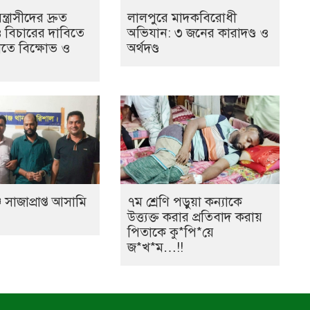
ত্রাসীদের দ্রুত
লালপুরে মাদকবিরোধী
ও বিচারের দাবিতে
অভিযান: ৩ জনের কারাদণ্ড ও
তে বিক্ষোভ ও
অর্থদণ্ড
 সাজাপ্রাপ্ত আসামি
৭ম শ্রেণি পড়ুয়া কন্যাকে
উত্ত্যক্ত করার প্রতিবাদ করায়
পিতাকে কু*পি*য়ে
জ*খ*ম…!!