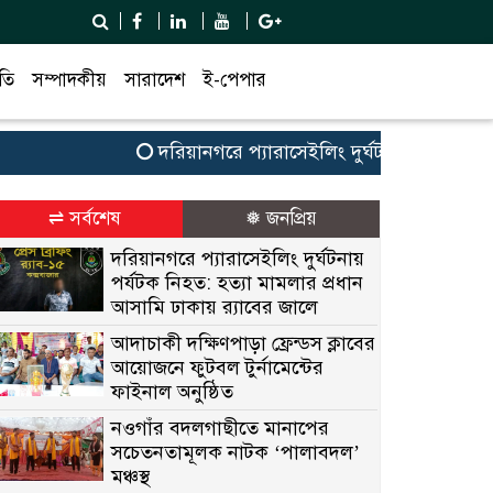
তি
সম্পাদকীয়
সারাদেশ
ই-পেপার
দরিয়ানগরে প্যারাসেইলিং দুর্ঘটনায় পর্যটক নিহত: 
⇌ সর্বশেষ
❅ জনপ্রিয়
দরিয়ানগরে প্যারাসেইলিং দুর্ঘটনায়
পর্যটক নিহত: হত্যা মামলার প্রধান
আসামি ঢাকায় র‌্যাবের জালে
আদাচাকী দক্ষিণপাড়া ফ্রেন্ডস ক্লাবের
আয়োজনে ফুটবল টুর্নামেন্টের
ফাইনাল অনুষ্ঠিত
নওগাঁর বদলগাছীতে মানাপের
সচেতনতামূলক নাটক ‘পালাবদল’
মঞ্চস্থ