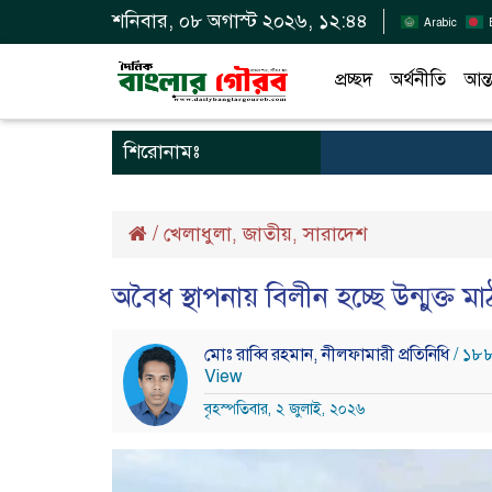
শনিবার, ০৮ অগাস্ট ২০২৬, ১২:৪৪
Arabic
প্রচ্ছদ
অর্থনীতি
আন্ত
শিরোনামঃ
/
খেলাধুলা
জাতীয়
সারাদেশ
,
,
অবৈধ স্থাপনায় বিলীন হচ্ছে উন্মুক্ত 
মোঃ রাব্বি রহমান, নীলফামারী প্রতিনিধি
/ ১৮
View
বৃহস্পতিবার, ২ জুলাই, ২০২৬