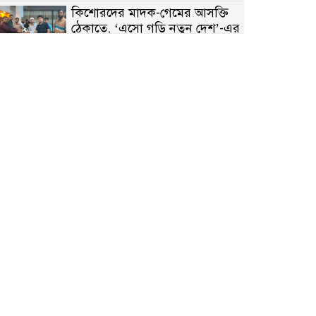
কিশোরদের মাদক-গেমের আসক্তি
ঠেকাতে, ‘এসো গড়ি নতুন দেশ’-এর
ফুটবল বিতরণ
রাজশাহীতে নগদ অর্থ ও হেরোইন-
সহ স্বামী-স্ত্রী আটক
নন্দীগ্রামে সরকারি খাস জমির রাস্তা
দখল, চলাচলে চরম দুর্ভোগ;
ইউএনওর হস্তক্ষেপ কামনা
নাটোরের পাটুলে পানিতে ডুবে
নন্দীগ্রামের স্কুলছাত্রের মর্মান্তিক মৃত্যু
সেনাবাহিনীর চাকরি হারিয়ে ভুয়া
ডিবি পুলিশ পরিচয়ে চাঁদাবাজি,
গণপিটুনির পর কারাগারে প্রতারক।
বাঘার সাহিন সরকারের তিন
ক্যাটাগরিতে প্রথম স্থান অর্জন;
সংস্কৃতি অঙ্গনেও রয়েছে তাঁর বহুমুখী