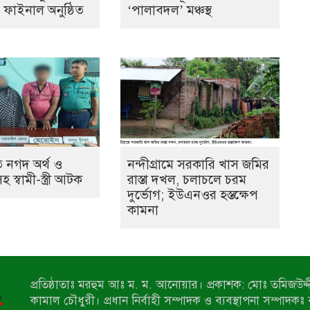
ের ফাইনাল অনুষ্ঠিত
‘পালাবদল’ মঞ্চস্থ
 নগদ অর্থ ও
নন্দীগ্রামে সরকারি খাস জমির
স্বামী-স্ত্রী আটক
রাস্তা দখল, চলাচলে চরম
দুর্ভোগ; ইউএনওর হস্তক্ষেপ
কামনা
প্রতিষ্ঠাতাঃ মরহুম আঃ ম. ম. আনোয়ার। প্রকাশক: মোঃ তমিজউদ্দী
কামাল চৌধুরী। প্রধান নির্বাহী সম্পাদক ও ব্যবস্থাপনা সম্পাদকঃ