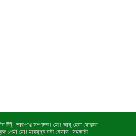
ন টিটু। ভারপ্রাপ্ত সম্পাদকঃ মোঃ আবু হেনা মোস্তফা
 বৃক্ষ প্রেমী মোঃ মাহমুদুন নবী বেলাল। সহকারী