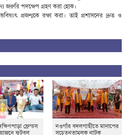
্য জরুরি পদক্ষেপ গ্রহণ করা হোক।
ষ্যৎ প্রজন্মকে রক্ষা করা। তাই প্রশাসনের দ্রুত ও
্ষিণপাড়া ফ্রেন্ডস
নওগাঁর বদলগাছীতে মানাপের
আয়োজনে ফুটবল
সচেতনতামূলক নাটক