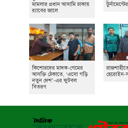
মামলার প্রধান আসামি ঢাকায়
টুর্নামেন্ট
র‌্যাবের জালে
কিশোরদের মাদক-গেমের
রাজশাহীতে
আসক্তি ঠেকাতে, ‘এসো গড়ি
হেরোইন-সহ 
নতুন দেশ’-এর ফুটবল
বিতরণ