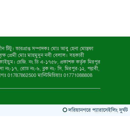
ন টিটু। ভারপ্রাপ্ত সম্পাদকঃ মোঃ আবু হেনা মোস্তফা
 বৃক্ষ প্রেমী মোঃ মাহমুদুন নবী বেলাল। সহকারী
কাইয়ুম। রেজি. নং ডি এ-১৭৫৮, প্রকাশক কর্তৃক মিরপুর
াসা নং-১৭, রোড নং-৬, ব্লক নং- সি, মিরপুর-১২, পল্লবী,
াগঃ 01787862500 মাল্টিমিডিয়াঃ 01771088808
দরিয়ানগরে প্যারাসেইলিং দুর্ঘটনায় 