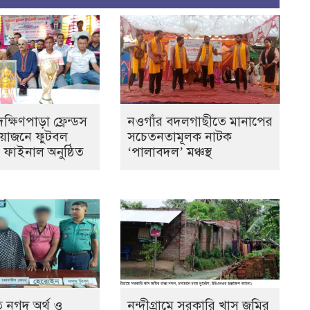
্ষিণপাড়া ফ্রেন্ডস
নওগাঁর বদলগাছীতে মানাপের
আয়োজনে ফুটবল
সচেতনতামূলক নাটক
ের ফাইনাল অনুষ্ঠিত
‘পালাবদল’ মঞ্চস্থ
 নগদ অর্থ ও
নন্দীগ্রামে সরকারি খাস জমির