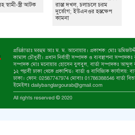
স্বামী-স্ত্রী আটক
রাস্তা দখল, চলাচলে চরম
দুর্ভোগ; ইউএনওর হস্তক্ষেপ
কামনা
প্রতিষ্ঠাতাঃ মরহুম আঃ ম. ম. আনোয়ার। প্রকাশক: মোঃ তমিজউদ্দী
কামাল চৌধুরী। প্রধান নির্বাহী সম্পাদক ও ব্যবস্থাপনা সম্পাদকঃ
সম্পাদক মোঃ মনোয়ার হোসেন বুলবুল, বার্তা সম্পাদকঃ আব্দুল 
১২ পল্লবী ঢাকা থেকে প্রকাশিত। বার্তা ও বাণিজ্যিক কার্যালয়: ব
ঢাকা। ফোন: 02587747974 মোবাঃ 01786388546 বার্তা বিভ
ইমেইলঃ dailybanglargourab@gmail.com
All rights reserved © 2020
zahidit.com