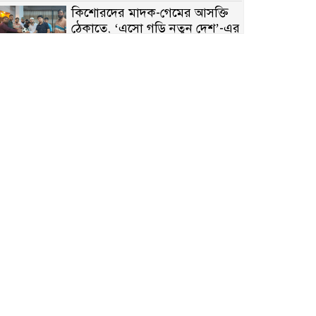
কিশোরদের মাদক-গেমের আসক্তি
ঠেকাতে, ‘এসো গড়ি নতুন দেশ’-এর
ফুটবল বিতরণ
রাজশাহীতে নগদ অর্থ ও হেরোইন-
সহ স্বামী-স্ত্রী আটক
নন্দীগ্রামে সরকারি খাস জমির রাস্তা
দখল, চলাচলে চরম দুর্ভোগ;
ইউএনওর হস্তক্ষেপ কামনা
নাটোরের পাটুলে পানিতে ডুবে
নন্দীগ্রামের স্কুলছাত্রের মর্মান্তিক মৃত্যু
সেনাবাহিনীর চাকরি হারিয়ে ভুয়া
ডিবি পুলিশ পরিচয়ে চাঁদাবাজি,
গণপিটুনির পর কারাগারে প্রতারক।
বাঘার সাহিন সরকারের তিন
ক্যাটাগরিতে প্রথম স্থান অর্জন;
সংস্কৃতি অঙ্গনেও রয়েছে তাঁর বহুমুখী