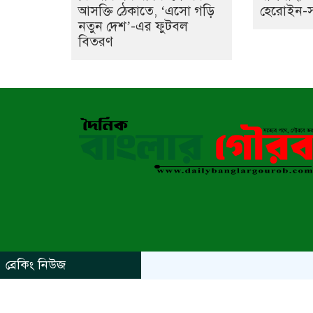
আসক্তি ঠেকাতে, ‘এসো গড়ি
হেরোইন-সহ 
নতুন দেশ’-এর ফুটবল
বিতরণ
ব্রেকিং নিউজ