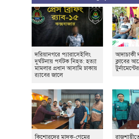
দরিয়ানগরে প্যারাসেইলিং
আদাচাকী দক
দুর্ঘটনায় পর্যটক নিহত: হত্যা
ক্লাবের 
মামলার প্রধান আসামি ঢাকায়
টুর্নামেন্ট
র‌্যাবের জালে
কিশোরদের মাদক-গেমের
রাজশাহীতে