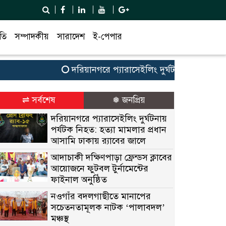
তি
সম্পাদকীয়
সারাদেশ
ই-পেপার
দরিয়ানগরে প্যারাসেইলিং দুর্ঘটনায় পর্যটক নিহত: 
⇌ সর্বশেষ
❅ জনপ্রিয়
দরিয়ানগরে প্যারাসেইলিং দুর্ঘটনায়
পর্যটক নিহত: হত্যা মামলার প্রধান
আসামি ঢাকায় র‌্যাবের জালে
আদাচাকী দক্ষিণপাড়া ফ্রেন্ডস ক্লাবের
আয়োজনে ফুটবল টুর্নামেন্টের
ফাইনাল অনুষ্ঠিত
নওগাঁর বদলগাছীতে মানাপের
সচেতনতামূলক নাটক ‘পালাবদল’
মঞ্চস্থ