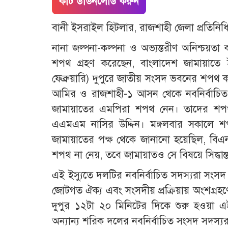
কাট ডাউনলোড করুন
বানী ইসরাইল হিটলার, রাজশাহী জেলা প্রতিনিধ
নানা জল্পনা-কল্পনা ও অভ্যন্তরীণ অনিশ্চয়ত
শপথ গ্রহণ করেছেন, বাংলাদেশ জামায়াতে 
ফেব্রুয়ারি) দুপুরে জাতীয় সংসদ ভবনের শপথ ক
আমির ও রাজশাহী-১ আসন থেকে নবনির্বাচিত স
জামায়াতের এমপিরা শপথ নেন। তাদের শপথ ব
এএমএম নাসির উদ্দিন। মঙ্গলবার সকালে শপথ
জামায়াতের পক্ষ থেকে জানানো হয়েছিল, বিএন
শপথ না নেয়, তবে জামায়াতও সে বিষয়ে সিদ্ধান্ত
এই ইস্যুতে দলটির নবনির্বাচিত সদস্যরা সং
জোটগত ঐক্য এবং সংসদীয় প্রক্রিয়ায় অংশগ্রহণের স
দুপুর ১২টা ২০ মিনিটের দিকে শুরু হওয়া 
অন্যান্য শরিক দলের নবনির্বাচিত সংসদ সদস্য