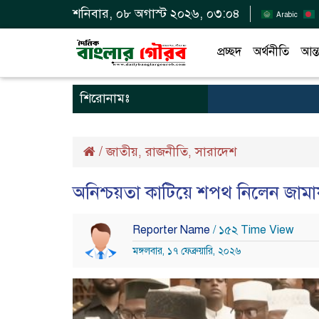
শনিবার, ০৮ অগাস্ট ২০২৬, ০৩:০৪
Arabic
প্রচ্ছদ
অর্থনীতি
আন্ত
শিরোনামঃ
/
জাতীয়
রাজনীতি
সারাদেশ
,
,
অনিশ্চয়তা কাটিয়ে শপথ নিলেন জামা
Reporter Name
/ ১৫২ Time View
মঙ্গলবার, ১৭ ফেব্রুয়ারি, ২০২৬