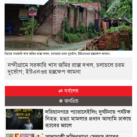
নন্দীগ্রামে সরকারি খাস জমির রাস্তা দখল, চলাচলে চরম
দুর্ভোগ; ইউএনওর হস্তক্ষেপ কামনা
⇌ সর্বশেষ
❅ জনপ্রিয়
দরিয়ানগরে প্যারাসেইলিং দুর্ঘটনায় পর্যটক
নিহত: হত্যা মামলার প্রধান আসামি ঢাকায়
র‌্যাবের জালে
আদাচাকী দক্ষিণপাড়া ফ্রেন্ডস ক্লাবের