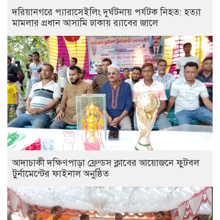
দরিয়ানগরে প্যারাসেইলিং দুর্ঘটনায় পর্যটক নিহত: হত্যা
মামলার প্রধান আসামি ঢাকায় র‌্যাবের জালে
আদাচাকী দক্ষিণপাড়া ফ্রেন্ডস ক্লাবের আয়োজনে ফুটবল
টুর্নামেন্টের ফাইনাল অনুষ্ঠিত