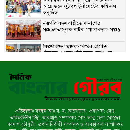
আয়োজনে ফুটবল টুর্নামেন্টের ফাইনাল
অনুষ্ঠিত
নওগাঁর বদলগাছীতে মানাপের
সচেতনতামূলক নাটক ‘পালাবদল’ মঞ্চস্থ
কিশোরদের মাদক-গেমের আসক্তি
ঠেকাতে, ‘এসো গড়ি নতুন দেশ’-এর
ফুটবল বিতরণ
রাজশাহীতে নগদ অর্থ ও হেরোইন-সহ
স্বামী-স্ত্রী আটক
নন্দীগ্রামে সরকারি খাস জমির রাস্তা দখল,
চলাচলে চরম দুর্ভোগ; ইউএনওর হস্তক্ষেপ
কামনা
প্রতিষ্ঠাতাঃ মরহুম আঃ ম. ম. আনোয়ার। প্রকাশক: মোঃ
নাটোরের পাটুলে পানিতে ডুবে নন্দীগ্রামের
তমিজউদ্দীন টিটু। ভারপ্রাপ্ত সম্পাদকঃ মোঃ আবু হেনা মোস্তফা
স্কুলছাত্রের মর্মান্তিক মৃত্যু
কামাল চৌধুরী। প্রধান নির্বাহী সম্পাদক ও ব্যবস্থাপনা সম্পাদকঃ