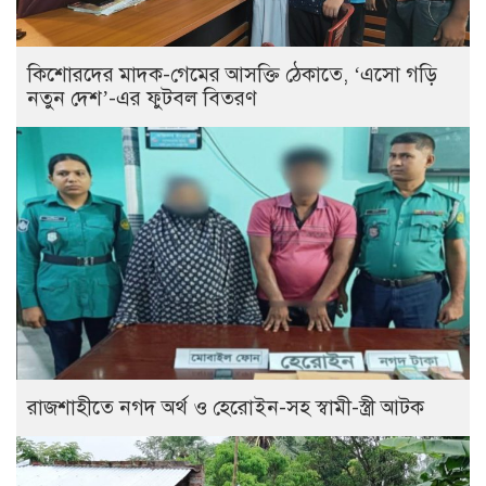
কিশোরদের মাদক-গেমের আসক্তি ঠেকাতে, ‘এসো গড়ি
নতুন দেশ’-এর ফুটবল বিতরণ
রাজশাহীতে নগদ অর্থ ও হেরোইন-সহ স্বামী-স্ত্রী আটক