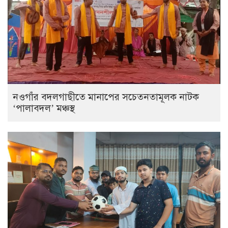
নওগাঁর বদলগাছীতে মানাপের সচেতনতামূলক নাটক
‘পালাবদল’ মঞ্চস্থ