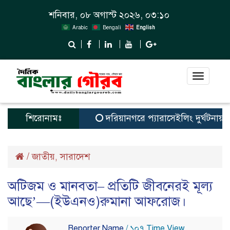
শনিবার, ০৮ অগাস্ট ২০২৬, ০৩:১০
Arabic
Bengali
English
Toggle
navigat
শিরোনামঃ
দরিয়ানগরে প্যারাসেইলিং দুর্ঘটনায় পর্যট
/
জাতীয়
সারাদেশ
,
অটিজম ও মানবতা– প্রতিটি জীবনেরই মূল্য
আছে’—(ইউএনও)রুমানা আফরোজ।
Reporter Name
/ ১০৭ Time View