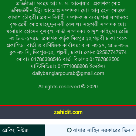
প্রতিষ্ঠাতাঃ মরহুম আঃ ম. ম. আনোয়ার। প্রকাশক: মোঃ
৭ম শ্রেণি পড়ুয়া কন্যাকে উত্ত্যক্ত করার
তমিজউদ্দীন টিটু। ভারপ্রাপ্ত সম্পাদকঃ মোঃ আবু হেনা মোস্তফা
প্রতিবাদ করায় পিতাকে কু*পি*য়ে
কামাল চৌধুরী। প্রধান নির্বাহী সম্পাদক ও ব্যবস্থাপনা সম্পাদকঃ
জ*খ*ম…!!
বৃক্ষ প্রেমী মোঃ মাহমুদুন নবী বেলাল। সহকারী সম্পাদক মোঃ
মনোয়ার হোসেন বুলবুল, বার্তা সম্পাদকঃ আব্দুল কাইয়ুম। রেজি.
জুলাই গণঅভ্যুত্থান দিবস-২০২৬ উপলক্ষে
নং ডি এ-১৭৫৮, প্রকাশক কর্তৃক মিরপুর ১২ পল্লবী ঢাকা থেকে
নীলফামারীতে শহিদদের স্মরণে দোয়া
প্রকাশিত। বার্তা ও বাণিজ্যিক কার্যালয়: বাসা নং-১৭, রোড নং-৬,
মাহফিল ও আলোচনা সভা অনুষ্ঠিত
ব্লক নং- সি, মিরপুর-১২, পল্লবী, ঢাকা। ফোন: 02587747974
বেলকুচিতে বজ্রপাতে শিক্ষার্থীর মৃত্যু
মোবাঃ 01786388546 বার্তা বিভাগঃ 01787862500
মাল্টিমিডিয়াঃ 01771088808 ইমেইলঃ
dailybanglargourab@gmail.com
বেলকুচিতে গণঅভ্যুত্থান দিবসে ইসলামী
All rights reserved © 2020
আন্দোলনের গণমিছিল ও গণহত্যার
বিচারের দাবি
zahidit.com
ব্রেকিং নিউজ
বাঘার সাহিন সরকারের তিন ক্যাটা
https://www.kaabait.com