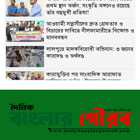
প্রথম স্থান অর্জন; সংস্কৃতি অঙ্গনেও রয়েছে
তাঁর বহুমুখী প্রতিভা!
আওয়ামী সন্ত্রাসীদের দ্রুত গ্রেফতার ও
বিচারের দাবিতে নীলফামারীতে বিক্ষোভ ও
মানববন্ধন
লালপুরে মাদকবিরোধী অভিযান: ৩ জনের
কারাদণ্ড ও অর্থদণ্ড
কারামুক্তির পর সাংবাদিক আরাফাত
সানিকে সংবর্ধনা, টেকনাফ উপজেলা
প্রেসক্লাবের ফুলেল শুভেচ্ছা
বাকেরগঞ্জে সাজাপ্রাপ্ত আসামি গ্রেপ্তার
মিয়ানমারের সীমান্তে স্থলমাইন বিস্ফোরণ:
উখিয়ার এক যুবকের পা বিচ্ছিন্ন