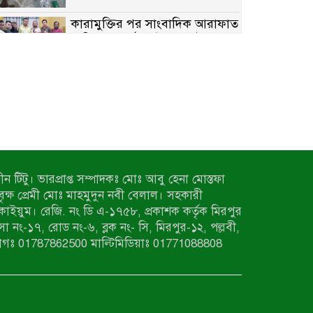
কারামুক্তির পর সাংবাদিক আরাফাত
সানিকে সংবর্ধনা, টেকনাফ উপজেলা
প্রেসক্লাবের ফুলেল শুভেচ্ছা
বাকেরগঞ্জে সাজাপ্রাপ্ত আসামি
গ্রেপ্তার
মিয়ানমারের সীমান্তে স্থলমাইন
বিস্ফোরণ: উখিয়ার এক যুবকের পা
বিচ্ছিন্ন
ন টিটু। ভারপ্রাপ্ত সম্পাদকঃ মোঃ আবু হেনা মোস্তফা
৭ম শ্রেণি পড়ুয়া কন্যাকে উত্ত্যক্ত
 বৃক্ষ প্রেমী মোঃ মাহমুদুন নবী বেলাল। সহকারী
করার প্রতিবাদ করায় পিতাকে
কাইয়ুম। রেজি. নং ডি এ-১৭৫৮, প্রকাশক কর্তৃক মিরপুর
কু*পি*য়ে জ*খ*ম…!!
াসা নং-১৭, রোড নং-৬, ব্লক নং- সি, মিরপুর-১২, পল্লবী,
জুলাই গণঅভ্যুত্থান দিবস-২০২৬
াগঃ 01787862500 মাল্টিমিডিয়াঃ 01771088808
উপলক্ষে নীলফামারীতে শহিদদের
স্মরণে দোয়া মাহফিল ও আলোচনা
সভা অনুষ্ঠিত
বেলকুচিতে বজ্রপাতে শিক্ষার্থীর মৃত্যু