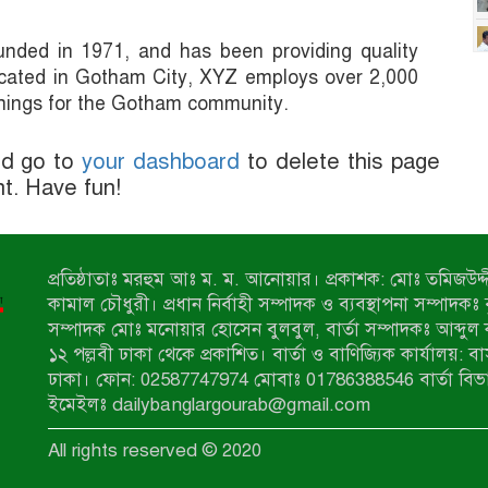
ed in 1971, and has been providing quality
Located in Gotham City, XYZ employs over 2,000
things for the Gotham community.
ld go to
your dashboard
to delete this page
t. Have fun!
প্রতিষ্ঠাতাঃ মরহুম আঃ ম. ম. আনোয়ার। প্রকাশক: মোঃ তমিজউদ্দী
কামাল চৌধুরী। প্রধান নির্বাহী সম্পাদক ও ব্যবস্থাপনা সম্পাদকঃ
সম্পাদক মোঃ মনোয়ার হোসেন বুলবুল, বার্তা সম্পাদকঃ আব্দুল 
১২ পল্লবী ঢাকা থেকে প্রকাশিত। বার্তা ও বাণিজ্যিক কার্যালয়: ব
ঢাকা। ফোন: 02587747974 মোবাঃ 01786388546 বার্তা বিভ
ইমেইলঃ dailybanglargourab@gmail.com
All rights reserved © 2020