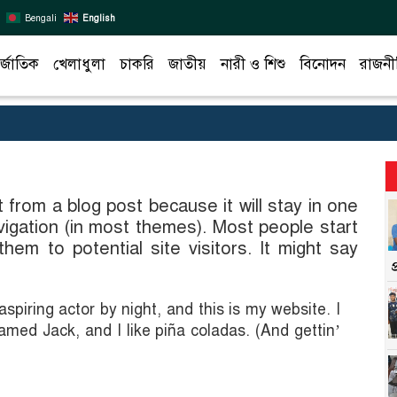
Bengali
English
র্জাতিক
খেলাধুলা
চাকরি
জাতীয়
নারী ও শিশু
বিনোদন
রাজনী
t from a blog post because it will stay in one
avigation (in most themes). Most people start
hem to potential site visitors. It might say
spiring actor by night, and this is my website. I
amed Jack, and I like piña coladas. (And gettin’