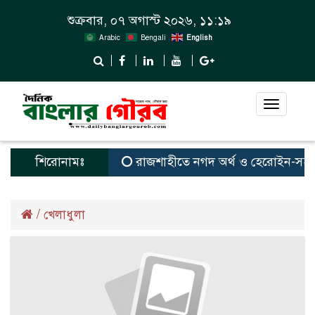
শুক্রবার, ০৭ অগাস্ট ২০২৬, ১১:১৯
Arabic
Bengali
English
Toggle
navigat
শিরোনামঃ
রাজশাহীতে নগদ অর্থ ও হেরোইন-সহ স্বামী-স
/
খেলাধুলা