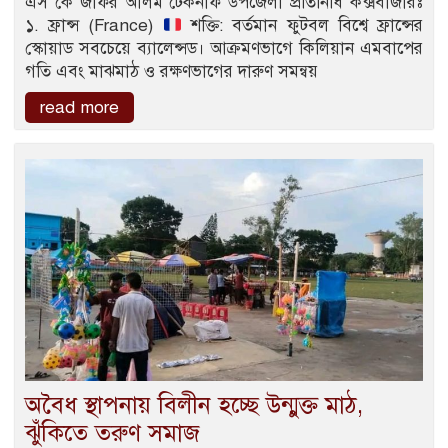
এস কে জাফর আলম টেকনাফ উপজেলা প্রতিনিধি কক্সবাজারঃ
১. ফ্রান্স (France)
​শক্তি: বর্তমান ফুটবল বিশ্বে ফ্রান্সের
স্কোয়াড সবচেয়ে ব্যালেন্সড। আক্রমণভাগে কিলিয়ান এমবাপের
গতি এবং মাঝমাঠ ও রক্ষণভাগের দারুণ সমন্বয়
read more
অবৈধ স্থাপনায় বিলীন হচ্ছে উন্মুক্ত মাঠ,
ঝুঁকিতে তরুণ সমাজ