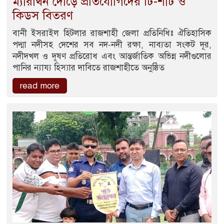
ম্যারাথন দৌড়ে প্রতিযোগিদের টি-শার্ট ও
কিডস বিতরণ
বানী ইসরাইল হিটলার রাজশাহী জেলা প্রতিনিধিঃ ঐতিহাসিক
পদ্মা নদীসহ দেশের সব নদ-নদী রক্ষা, নাব্যতা সংকট দূর,
নদীদখল ও দূষণ প্রতিরোধ এবং আন্তর্জাতিক অভিন্ন নদীগুলোর
পানির ন্যায্য হিস্যার দাবিতে রাজশাহীতে অনুষ্ঠিত
read more