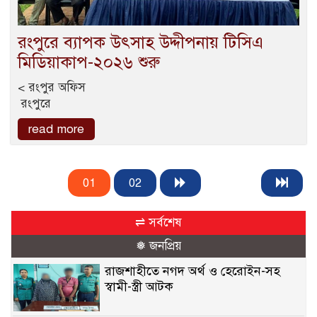
রংপুরে ব্যাপক উৎসাহ উদ্দীপনায় টিসিএ
মিডিয়াকাপ-২০২৬ শুরু
< রংপুর অফিস
রংপুরে
read more
01
02
⇌ সর্বশেষ
❅ জনপ্রিয়
রাজশাহীতে নগদ অর্থ ও হেরোইন-সহ
স্বামী-স্ত্রী আটক