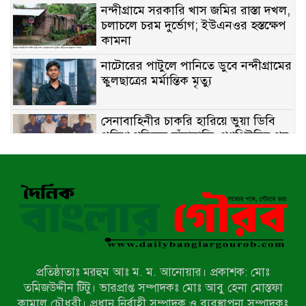
নন্দীগ্রামে সরকারি খাস জমির রাস্তা দখল,
চলাচলে চরম দুর্ভোগ; ইউএনওর হস্তক্ষেপ
কামনা
নাটোরের পাটুলে পানিতে ডুবে নন্দীগ্রামের
স্কুলছাত্রের মর্মান্তিক মৃত্যু
সেনাবাহিনীর চাকরি হারিয়ে ভুয়া ডিবি
পুলিশ পরিচয়ে চাঁদাবাজি, গণপিটুনির পর
কারাগারে প্রতারক।
বাঘার সাহিন সরকারের তিন ক্যাটাগরিতে
প্রথম স্থান অর্জন; সংস্কৃতি অঙ্গনেও রয়েছে
তাঁর বহুমুখী প্রতিভা!
আওয়ামী সন্ত্রাসীদের দ্রুত গ্রেফতার ও
বিচারের দাবিতে নীলফামারীতে বিক্ষোভ ও
মানববন্ধন
প্রতিষ্ঠাতাঃ মরহুম আঃ ম. ম. আনোয়ার। প্রকাশক: মোঃ
লালপুরে মাদকবিরোধী অভিযান: ৩ জনের
তমিজউদ্দীন টিটু। ভারপ্রাপ্ত সম্পাদকঃ মোঃ আবু হেনা মোস্তফা
কারাদণ্ড ও অর্থদণ্ড
কামাল চৌধুরী। প্রধান নির্বাহী সম্পাদক ও ব্যবস্থাপনা সম্পাদকঃ