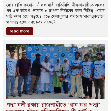
মোঃ রাব্বি রহমান, নীলফামারী প্রতিনিধি: নীলফামারীতে একের
পর এক অবৈধ দোকান ও স্থাপনা নির্মাণের ফলে বিভিন্ন খেলার
মাঠ দখল হয়ে পড়ছে। এতে খেলাধুলার পরিবেশ মারাত্মকভাবে
ক্ষতিগ্রস্ত হচ্ছে এবং চরম সংকটে
read more
পদ্মা নদী রক্ষায় রাজশাহীতে ‘রান ফর পদ্মা’