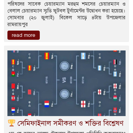
পরিষদের সাবেক চেয়ারম্যান মরহুম শমসের চেয়ারম্যান ও
বেলাল চেয়ারম্যান স্মৃতি ফুটবল টুর্নামেন্টর উদ্বোধন করা হয়েছে।
সোমবার (২০ জুলাই) বিকেল সাড়ে ৪টায় উপজেলার
রামরায়পুর
read more
সেমিফাইনাল সমীকরণ ও শক্তির বিশ্লেষণ