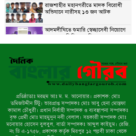
রাজশাহীর মহানগরীতে মাদক বিরোধী
অভিযানে নারীসহ ১৩ জন আটক
আদমদীঘিতে শুমারি স্বেচ্ছাসেবী নিয়োগে
যোগ্যতার ভিত্তিতে তালিকা প্রকাশ;
নির্বাচিতদের আ.লীগ ট্যাগে প্রচারণা
সংবাদ প্রকাশের জেরে সাংবাদিককে দেখে
নেওয়ার হুমকি দিলেন দোড়া মাদরাসার
পরিচয় দেওয়া সভাপতি
উখিয়ায় বিজিবির অভিযানে ৪০ হাজার
ইয়াবাসহ যুবক আটক
প্রতিষ্ঠাতাঃ মরহুম আঃ ম. ম. আনোয়ার। প্রকাশক: মোঃ
পোরশায় ৭ মাসে ১৯ জনের অপমৃত্যু,
তমিজউদ্দীন টিটু। ভারপ্রাপ্ত সম্পাদকঃ মোঃ আবু হেনা মোস্তফা
শীর্ষে আত্মহত্যা
কামাল চৌধুরী। প্রধান নির্বাহী সম্পাদক ও ব্যবস্থাপনা সম্পাদকঃ
বৃক্ষ প্রেমী মোঃ মাহমুদুন নবী বেলাল। সহকারী সম্পাদক মোঃ
মনোয়ার হোসেন বুলবুল, বার্তা সম্পাদকঃ আব্দুল কাইয়ুম। রেজি.
হিন্দু বৌদ্ধ খ্রিস্টান কল্যাণ ফ্রন্টের
নং ডি এ-১৭৫৮, প্রকাশক কর্তৃক মিরপুর ১২ পল্লবী ঢাকা থেকে
নীলফামারী কমিটি নিয়ে প্রশ্ন, প্রতিবাদে