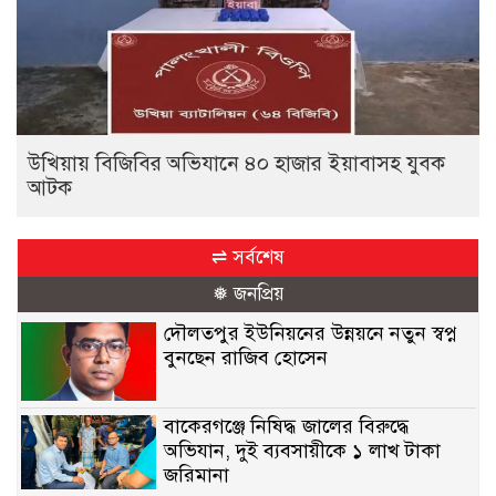
উখিয়ায় বিজিবির অভিযানে ৪০ হাজার ইয়াবাসহ যুবক
আটক
⇌ সর্বশেষ
❅ জনপ্রিয়
দৌলতপুর ইউনিয়নের উন্নয়নে নতুন স্বপ্ন
বুনছেন রাজিব হোসেন
বাকেরগঞ্জে নিষিদ্ধ জালের বিরুদ্ধে
অভিযান, দুই ব্যবসায়ীকে ১ লাখ টাকা
জরিমানা