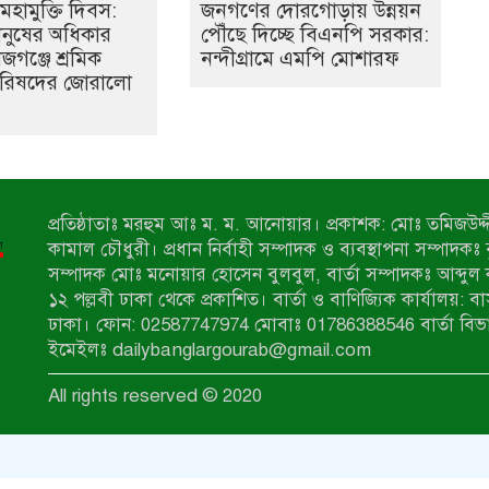
মহামুক্তি দিবস:
জনগণের দোরগোড়ায় উন্নয়ন
মানুষের অধিকার
পৌঁছে দিচ্ছে বিএনপি সরকার:
াজগঞ্জে শ্রমিক
নন্দীগ্রামে এমপি মোশারফ
রিষদের জোরালো
প্রতিষ্ঠাতাঃ মরহুম আঃ ম. ম. আনোয়ার। প্রকাশক: মোঃ তমিজউদ্দী
কামাল চৌধুরী। প্রধান নির্বাহী সম্পাদক ও ব্যবস্থাপনা সম্পাদকঃ
সম্পাদক মোঃ মনোয়ার হোসেন বুলবুল, বার্তা সম্পাদকঃ আব্দুল 
১২ পল্লবী ঢাকা থেকে প্রকাশিত। বার্তা ও বাণিজ্যিক কার্যালয়: ব
ঢাকা। ফোন: 02587747974 মোবাঃ 01786388546 বার্তা বিভ
ইমেইলঃ dailybanglargourab@gmail.com
All rights reserved © 2020
zahidit.com