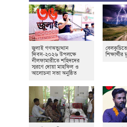
জুলাই গণঅভ্যুত্থান
বেলকুচিতে
দিবস-২০২৬ উপলক্ষে
শিক্ষার্থীর ম
নীলফামারীতে শহিদদের
স্মরণে দোয়া মাহফিল ও
আলোচনা সভা অনুষ্ঠিত