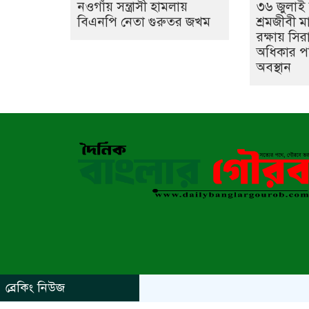
নওগাঁয় সন্ত্রাসী হামলায়
৩৬ জুলাই 
বিএনপি নেতা গুরুতর জখম
শ্রমজীবী 
রক্ষায় সির
অধিকার প
অবস্থান
ব্রেকিং নিউজ