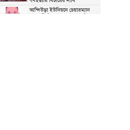
গণহত্যার বিচারের দাবি
আন্দিউড়া ইউনিয়নে চেয়ারম্যান
পদপ্রার্থী হিসেবে ভোটের মাঠে
সক্রিয় মোত্তাকিম চৌধুরী
নন্দীগ্রামে বিএনপির বিশাল বিজয়
র‍্যালী
নওগাঁয় সন্ত্রাসী হামলায় বিএনপি
নেতা গুরুতর জখম
টেকনাফের পাহাড়ে র‍্যাবের
অভিযান: অপহৃত ৩ রোহিঙ্গা উদ্ধার,
গ্রেপ্তার ১
পোরশায় গণঅভ্যুত্থান দিবসে শহিদ
ও জুলাই যোদ্ধাদের সংবর্ধনা
৩৬ জুলাই মহামুক্তি দিবস: শ্রমজীবী
মানুষের অধিকার রক্ষায় সিরাজগঞ্জে
শ্রমিক অধিকার পরিষদের জোরালো