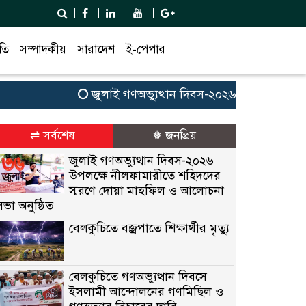
তি
সম্পাদকীয়
সারাদেশ
ই-পেপার
জুলাই গণঅভ্যুত্থান দিবস-২০২৬ উপলক্ষে নীলফামারী
⇌ সর্বশেষ
❅ জনপ্রিয়
জুলাই গণঅভ্যুত্থান দিবস-২০২৬
উপলক্ষে নীলফামারীতে শহিদদের
স্মরণে দোয়া মাহফিল ও আলোচনা
সভা অনুষ্ঠিত
বেলকুচিতে বজ্রপাতে শিক্ষার্থীর মৃত্যু
বেলকুচিতে গণঅভ্যুত্থান দিবসে
ইসলামী আন্দোলনের গণমিছিল ও