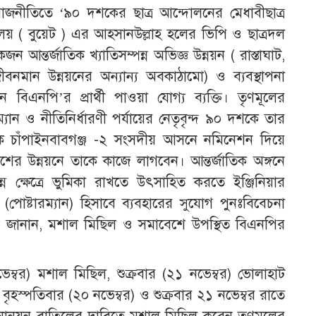
াজনীতিতে ‘৯০ দশকের ছাত্র আন্দোলনের মেধাবীছাত্র
যালয় ( বুয়েট ) এর আহসানউল্লাহ হলের ভিপি ও ছাত্রদল
আন্তর্জাতিক খ্যাতিসম্পন্ন অভিজ্ঞ উন্নয়ন ( রাস্তাঘাট,
হ জীবনমান উন্নয়নের অন্যান্য অবকাঠামো) ও ব্যবস্থাপনা
ে বিএনপি’র প্রার্থী পাওয়া যোগ্য ব্যক্তি। তৃণমূলের
ম্যান ও নীতিনির্ধারণী পর্যায়ের নেতৃবৃন্দ ৯০ দশকে তার
 চাঁপাইনবাবগঞ্জ -২ সংসদীয় আসনে নমিনেশন দিয়ে
র উন্নয়নে তাকে কাজে লাগবেন। আন্তর্জাতিক অঙ্গনে
িন্ন ক্ষেত্রে ভুমিকা রাখতে উৎসাহিত করতে ইঞ্জিনিয়ার
(পোষ্টারম্যান) হিসাবে ব্যবহারের সুযোগ পুনঃবিবেচনা
ি জানান, মশাল মিছিল ও সমাবেশে উপস্থিত বিএনপির
বর) মশাল মিছিল, শুক্রবার (২১ নভেম্বর) ভোলাহাট
্পতিবার (২০ নভেম্বর) ও শুক্রবার ২১ নভেম্বর রাতে