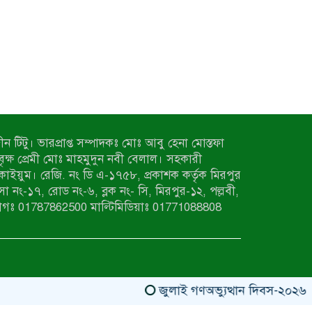
ন টিটু। ভারপ্রাপ্ত সম্পাদকঃ মোঃ আবু হেনা মোস্তফা
 বৃক্ষ প্রেমী মোঃ মাহমুদুন নবী বেলাল। সহকারী
কাইয়ুম। রেজি. নং ডি এ-১৭৫৮, প্রকাশক কর্তৃক মিরপুর
াসা নং-১৭, রোড নং-৬, ব্লক নং- সি, মিরপুর-১২, পল্লবী,
াগঃ 01787862500 মাল্টিমিডিয়াঃ 01771088808
জুলাই গণঅভ্যুত্থান দিবস-২০২৬ উপলক্