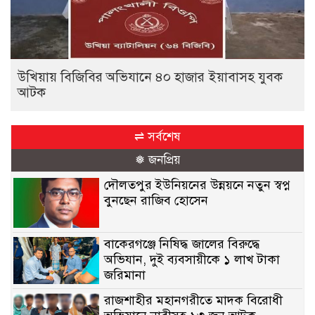
উখিয়ায় বিজিবির অভিযানে ৪০ হাজার ইয়াবাসহ যুবক
আটক
⇌ সর্বশেষ
❅ জনপ্রিয়
দৌলতপুর ইউনিয়নের উন্নয়নে নতুন স্বপ্ন
বুনছেন রাজিব হোসেন
বাকেরগঞ্জে নিষিদ্ধ জালের বিরুদ্ধে
অভিযান, দুই ব্যবসায়ীকে ১ লাখ টাকা
জরিমানা
রাজশাহীর মহানগরীতে মাদক বিরোধী