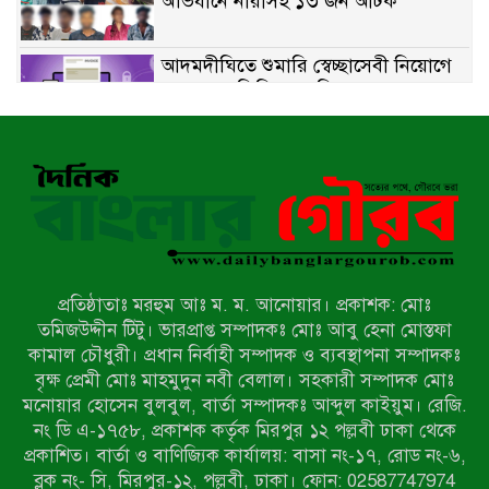
অভিযানে নারীসহ ১৩ জন আটক
আদমদীঘিতে শুমারি স্বেচ্ছাসেবী নিয়োগে
যোগ্যতার ভিত্তিতে তালিকা প্রকাশ;
নির্বাচিতদের আ.লীগ ট্যাগে প্রচারণা
সংবাদ প্রকাশের জেরে সাংবাদিককে দেখে
নেওয়ার হুমকি দিলেন দোড়া মাদরাসার
পরিচয় দেওয়া সভাপতি
উখিয়ায় বিজিবির অভিযানে ৪০ হাজার
ইয়াবাসহ যুবক আটক
প্রতিষ্ঠাতাঃ মরহুম আঃ ম. ম. আনোয়ার। প্রকাশক: মোঃ
পোরশায় ৭ মাসে ১৯ জনের অপমৃত্যু,
তমিজউদ্দীন টিটু। ভারপ্রাপ্ত সম্পাদকঃ মোঃ আবু হেনা মোস্তফা
শীর্ষে আত্মহত্যা
কামাল চৌধুরী। প্রধান নির্বাহী সম্পাদক ও ব্যবস্থাপনা সম্পাদকঃ
বৃক্ষ প্রেমী মোঃ মাহমুদুন নবী বেলাল। সহকারী সম্পাদক মোঃ
মনোয়ার হোসেন বুলবুল, বার্তা সম্পাদকঃ আব্দুল কাইয়ুম। রেজি.
হিন্দু বৌদ্ধ খ্রিস্টান কল্যাণ ফ্রন্টের
নং ডি এ-১৭৫৮, প্রকাশক কর্তৃক মিরপুর ১২ পল্লবী ঢাকা থেকে
নীলফামারী কমিটি নিয়ে প্রশ্ন, প্রতিবাদে
প্রকাশিত। বার্তা ও বাণিজ্যিক কার্যালয়: বাসা নং-১৭, রোড নং-৬,
সদস্য সচিব
ব্লক নং- সি, মিরপুর-১২, পল্লবী, ঢাকা। ফোন: 02587747974