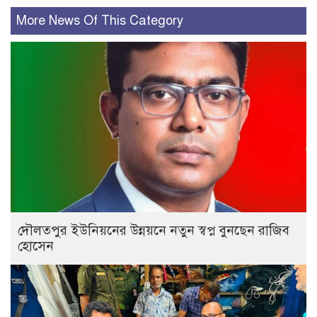
More News Of This Category
দৌলতপুর ইউনিয়নের উন্নয়নে নতুন স্বপ্ন বুনছেন রাজিব
হোসেন