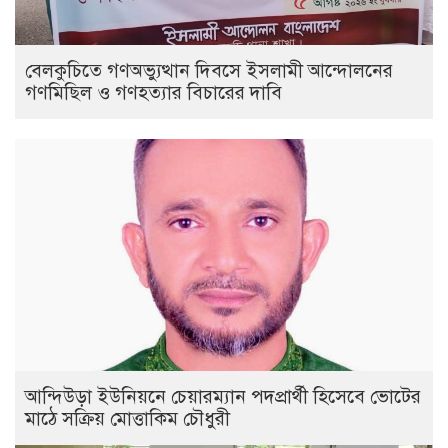
বেলকুচিতে গণঅভ্যুত্থান দিবসে ইসলামী আন্দোলনের
গণমিছিল ও গণহত্যার বিচারের দাবি
আন্দিউড়া ইউনিয়নে চেয়ারম্যান পদপ্রার্থী হিসেবে ভোটের
মাঠে সক্রিয় মোত্তাকিম চৌধুরী