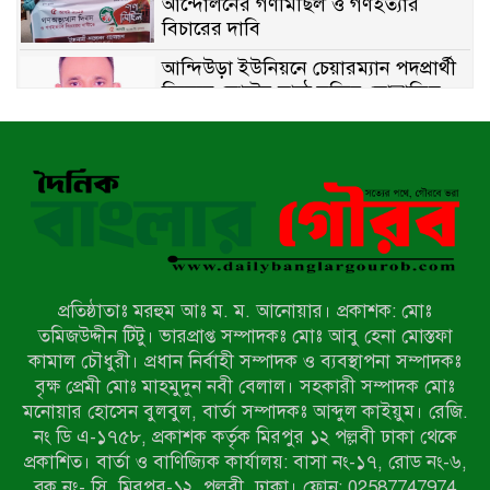
আন্দোলনের গণমিছিল ও গণহত্যার
বিচারের দাবি
আন্দিউড়া ইউনিয়নে চেয়ারম্যান পদপ্রার্থী
হিসেবে ভোটের মাঠে সক্রিয় মোত্তাকিম
চৌধুরী
নন্দীগ্রামে বিএনপির বিশাল বিজয় র‍্যালী
নওগাঁয় সন্ত্রাসী হামলায় বিএনপি নেতা
গুরুতর জখম
প্রতিষ্ঠাতাঃ মরহুম আঃ ম. ম. আনোয়ার। প্রকাশক: মোঃ
টেকনাফের পাহাড়ে র‍্যাবের অভিযান:
তমিজউদ্দীন টিটু। ভারপ্রাপ্ত সম্পাদকঃ মোঃ আবু হেনা মোস্তফা
অপহৃত ৩ রোহিঙ্গা উদ্ধার, গ্রেপ্তার ১
কামাল চৌধুরী। প্রধান নির্বাহী সম্পাদক ও ব্যবস্থাপনা সম্পাদকঃ
বৃক্ষ প্রেমী মোঃ মাহমুদুন নবী বেলাল। সহকারী সম্পাদক মোঃ
মনোয়ার হোসেন বুলবুল, বার্তা সম্পাদকঃ আব্দুল কাইয়ুম। রেজি.
পোরশায় গণঅভ্যুত্থান দিবসে শহিদ ও
নং ডি এ-১৭৫৮, প্রকাশক কর্তৃক মিরপুর ১২ পল্লবী ঢাকা থেকে
জুলাই যোদ্ধাদের সংবর্ধনা
প্রকাশিত। বার্তা ও বাণিজ্যিক কার্যালয়: বাসা নং-১৭, রোড নং-৬,
ব্লক নং- সি, মিরপুর-১২, পল্লবী, ঢাকা। ফোন: 02587747974