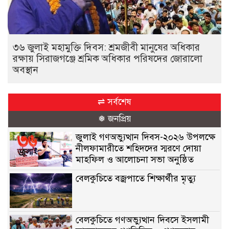
৩৬ জুলাই মহামুক্তি দিবস: শ্রমজীবী মানুষের অধিকার
রক্ষায় সিরাজগঞ্জে শ্রমিক অধিকার পরিষদের জোরালো
অবস্থান
⇌ সর্বশেষ
❅ জনপ্রিয়
জুলাই গণঅভ্যুত্থান দিবস-২০২৬ উপলক্ষে
নীলফামারীতে শহিদদের স্মরণে দোয়া
মাহফিল ও আলোচনা সভা অনুষ্ঠিত
বেলকুচিতে বজ্রপাতে শিক্ষার্থীর মৃত্যু
বেলকুচিতে গণঅভ্যুত্থান দিবসে ইসলামী