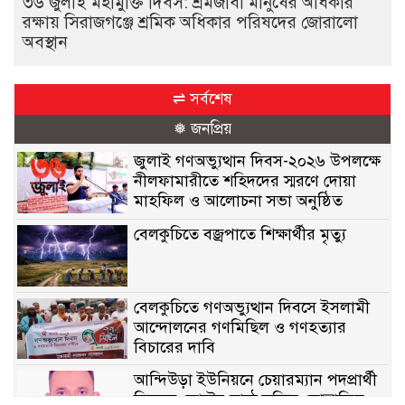
৩৬ জুলাই মহামুক্তি দিবস: শ্রমজীবী মানুষের অধিকার
রক্ষায় সিরাজগঞ্জে শ্রমিক অধিকার পরিষদের জোরালো
অবস্থান
⇌ সর্বশেষ
❅ জনপ্রিয়
জুলাই গণঅভ্যুত্থান দিবস-২০২৬ উপলক্ষে
নীলফামারীতে শহিদদের স্মরণে দোয়া
মাহফিল ও আলোচনা সভা অনুষ্ঠিত
বেলকুচিতে বজ্রপাতে শিক্ষার্থীর মৃত্যু
বেলকুচিতে গণঅভ্যুত্থান দিবসে ইসলামী
আন্দোলনের গণমিছিল ও গণহত্যার
বিচারের দাবি
আন্দিউড়া ইউনিয়নে চেয়ারম্যান পদপ্রার্থী
হিসেবে ভোটের মাঠে সক্রিয় মোত্তাকিম