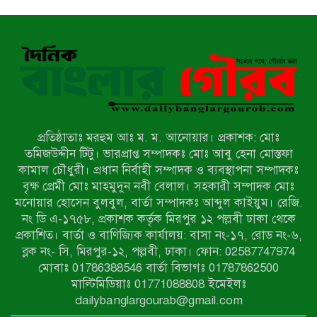
চৌধুরী
নন্দীগ্রামে বিএনপির বিশাল বিজয় র‍্যালী
নওগাঁয় সন্ত্রাসী হামলায় বিএনপি নেতা
গুরুতর জখম
প্রতিষ্ঠাতাঃ মরহুম আঃ ম. ম. আনোয়ার। প্রকাশক: মোঃ
টেকনাফের পাহাড়ে র‍্যাবের অভিযান:
তমিজউদ্দীন টিটু। ভারপ্রাপ্ত সম্পাদকঃ মোঃ আবু হেনা মোস্তফা
অপহৃত ৩ রোহিঙ্গা উদ্ধার, গ্রেপ্তার ১
কামাল চৌধুরী। প্রধান নির্বাহী সম্পাদক ও ব্যবস্থাপনা সম্পাদকঃ
বৃক্ষ প্রেমী মোঃ মাহমুদুন নবী বেলাল। সহকারী সম্পাদক মোঃ
মনোয়ার হোসেন বুলবুল, বার্তা সম্পাদকঃ আব্দুল কাইয়ুম। রেজি.
পোরশায় গণঅভ্যুত্থান দিবসে শহিদ ও
নং ডি এ-১৭৫৮, প্রকাশক কর্তৃক মিরপুর ১২ পল্লবী ঢাকা থেকে
জুলাই যোদ্ধাদের সংবর্ধনা
প্রকাশিত। বার্তা ও বাণিজ্যিক কার্যালয়: বাসা নং-১৭, রোড নং-৬,
ব্লক নং- সি, মিরপুর-১২, পল্লবী, ঢাকা। ফোন: 02587747974
৩৬ জুলাই মহামুক্তি দিবস: শ্রমজীবী
মোবাঃ 01786388546 বার্তা বিভাগঃ 01787862500
মানুষের অধিকার রক্ষায় সিরাজগঞ্জে শ্রমিক
মাল্টিমিডিয়াঃ 01771088808 ইমেইলঃ
অধিকার পরিষদের জোরালো অবস্থান
dailybanglargourab@gmail.com