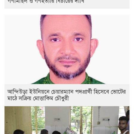
গণমিছিল ও গণহত্যার বিচারের দাবি
আন্দিউড়া ইউনিয়নে চেয়ারম্যান পদপ্রার্থী হিসেবে ভোটের
মাঠে সক্রিয় মোত্তাকিম চৌধুরী