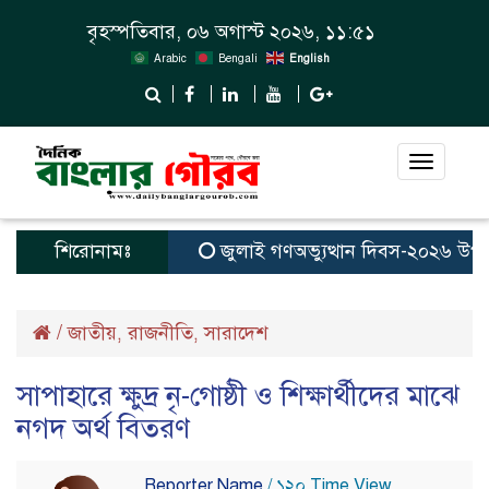
বৃহস্পতিবার, ০৬ অগাস্ট ২০২৬, ১১:৫১
Arabic
Bengali
English
Toggle
navigat
শিরোনামঃ
জুলাই গণঅভ্যুত্থান দিবস-২০২৬ উপলক্ষ
/
জাতীয়
রাজনীতি
সারাদেশ
,
,
সাপাহারে ক্ষুদ্র নৃ-গোষ্ঠী ও শিক্ষার্থীদের মাঝে
নগদ অর্থ বিতরণ
Reporter Name
/ ১২০ Time View