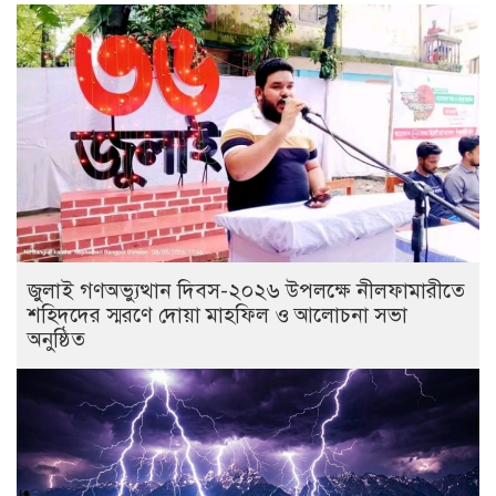
জুলাই গণঅভ্যুত্থান দিবস-২০২৬ উপলক্ষে নীলফামারীতে
শহিদদের স্মরণে দোয়া মাহফিল ও আলোচনা সভা
অনুষ্ঠিত