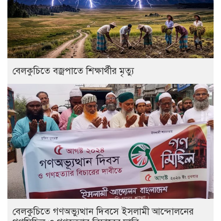
বেলকুচিতে বজ্রপাতে শিক্ষার্থীর মৃত্যু
বেলকুচিতে গণঅভ্যুত্থান দিবসে ইসলামী আন্দোলনের