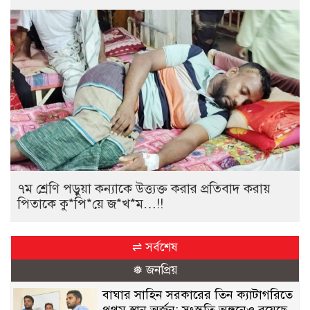
৭ম শ্রেণি পড়ুয়া কন্যাকে উত্ত্যক্ত করার প্রতিবাদ করায়
পিতাকে কু*পি*য়ে জ*খ*ম…!!
⇌ সর্বশেষ
❅ জনপ্রিয়
বাঘার সাহিন সরকারের তিন ক্যাটাগরিতে