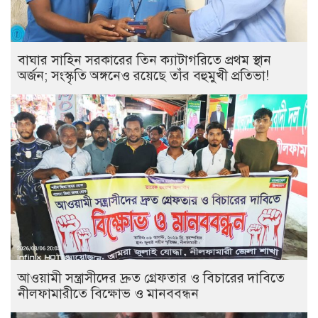
বাঘার সাহিন সরকারের তিন ক্যাটাগরিতে প্রথম স্থান
অর্জন; সংস্কৃতি অঙ্গনেও রয়েছে তাঁর বহুমুখী প্রতিভা!
আওয়ামী সন্ত্রাসীদের দ্রুত গ্রেফতার ও বিচারের দাবিতে
নীলফামারীতে বিক্ষোভ ও মানববন্ধন