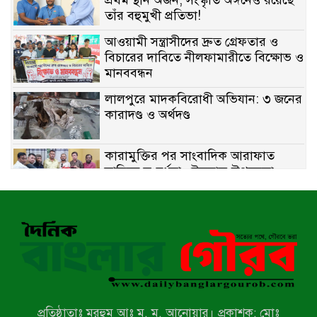
প্রথম স্থান অর্জন; সংস্কৃতি অঙ্গনেও রয়েছে
তাঁর বহুমুখী প্রতিভা!
আওয়ামী সন্ত্রাসীদের দ্রুত গ্রেফতার ও
বিচারের দাবিতে নীলফামারীতে বিক্ষোভ ও
মানববন্ধন
লালপুরে মাদকবিরোধী অভিযান: ৩ জনের
কারাদণ্ড ও অর্থদণ্ড
কারামুক্তির পর সাংবাদিক আরাফাত
সানিকে সংবর্ধনা, টেকনাফ উপজেলা
প্রেসক্লাবের ফুলেল শুভেচ্ছা
বাকেরগঞ্জে সাজাপ্রাপ্ত আসামি গ্রেপ্তার
মিয়ানমারের সীমান্তে স্থলমাইন বিস্ফোরণ:
উখিয়ার এক যুবকের পা বিচ্ছিন্ন
প্রতিষ্ঠাতাঃ মরহুম আঃ ম. ম. আনোয়ার। প্রকাশক: মোঃ