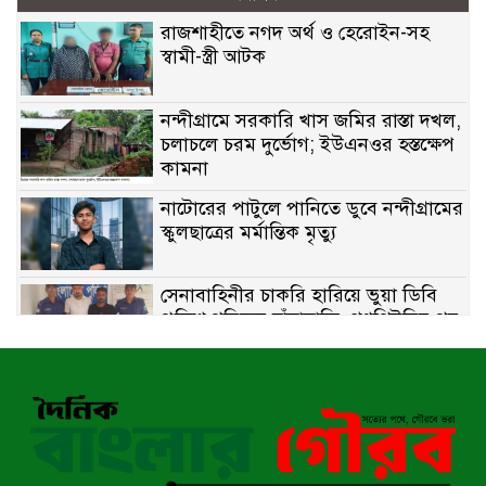
রাজশাহীতে নগদ অর্থ ও হেরোইন-সহ
স্বামী-স্ত্রী আটক
নন্দীগ্রামে সরকারি খাস জমির রাস্তা দখল,
চলাচলে চরম দুর্ভোগ; ইউএনওর হস্তক্ষেপ
কামনা
নাটোরের পাটুলে পানিতে ডুবে নন্দীগ্রামের
স্কুলছাত্রের মর্মান্তিক মৃত্যু
সেনাবাহিনীর চাকরি হারিয়ে ভুয়া ডিবি
পুলিশ পরিচয়ে চাঁদাবাজি, গণপিটুনির পর
কারাগারে প্রতারক।
বাঘার সাহিন সরকারের তিন ক্যাটাগরিতে
প্রথম স্থান অর্জন; সংস্কৃতি অঙ্গনেও রয়েছে
তাঁর বহুমুখী প্রতিভা!
আওয়ামী সন্ত্রাসীদের দ্রুত গ্রেফতার ও