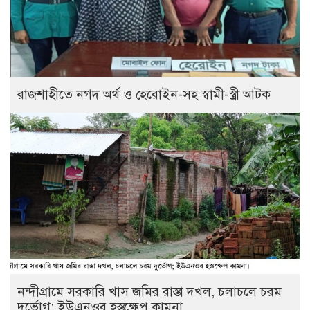
রাজশাহীতে নগদ অর্থ ও হেরোইন-সহ স্বামী-স্ত্রী আটক
নন্দীগ্রামে সরকারি খাস জমির রাস্তা দখল, চলাচলে চরম
দুর্ভোগ; ইউএনওর হস্তক্ষেপ কামনা