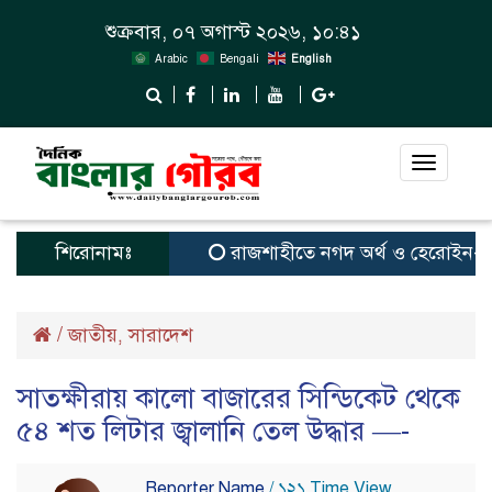
শুক্রবার, ০৭ অগাস্ট ২০২৬, ১০:৪১
Arabic
Bengali
English
Toggle
navigat
শিরোনামঃ
রাজশাহীতে নগদ অর্থ ও হেরোইন-সহ স্বামী
/
জাতীয়
সারাদেশ
,
সাতক্ষীরায় কালো বাজারের সিন্ডিকেট থেকে
৫৪ শত লিটার জ্বালানি তেল উদ্ধার —-
Reporter Name
/ ১২১ Time View