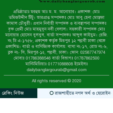
বিচারের দাবিতে নীলফামারীতে বিক্ষোভ ও
মানববন্ধন
প্রতিষ্ঠাতাঃ মরহুম আঃ ম. ম. আনোয়ার। প্রকাশক: মোঃ
লালপুরে মাদকবিরোধী অভিযান: ৩ জনের
তমিজউদ্দীন টিটু। ভারপ্রাপ্ত সম্পাদকঃ মোঃ আবু হেনা মোস্তফা
কারাদণ্ড ও অর্থদণ্ড
কামাল চৌধুরী। প্রধান নির্বাহী সম্পাদক ও ব্যবস্থাপনা সম্পাদকঃ
বৃক্ষ প্রেমী মোঃ মাহমুদুন নবী বেলাল। সহকারী সম্পাদক মোঃ
মনোয়ার হোসেন বুলবুল, বার্তা সম্পাদকঃ আব্দুল কাইয়ুম। রেজি.
কারামুক্তির পর সাংবাদিক আরাফাত
নং ডি এ-১৭৫৮, প্রকাশক কর্তৃক মিরপুর ১২ পল্লবী ঢাকা থেকে
সানিকে সংবর্ধনা, টেকনাফ উপজেলা
প্রকাশিত। বার্তা ও বাণিজ্যিক কার্যালয়: বাসা নং-১৭, রোড নং-৬,
প্রেসক্লাবের ফুলেল শুভেচ্ছা
ব্লক নং- সি, মিরপুর-১২, পল্লবী, ঢাকা। ফোন: 02587747974
বাকেরগঞ্জে সাজাপ্রাপ্ত আসামি গ্রেপ্তার
মোবাঃ 01786388546 বার্তা বিভাগঃ 01787862500
মাল্টিমিডিয়াঃ 01771088808 ইমেইলঃ
dailybanglargourab@gmail.com
মিয়ানমারের সীমান্তে স্থলমাইন বিস্ফোরণ:
All rights reserved © 2020
উখিয়ার এক যুবকের পা বিচ্ছিন্ন
ব্রেকিং নিউজ
রাজশাহীতে নগদ অর্থ ও হেরোইন-সহ স্বাম
zahidit.com