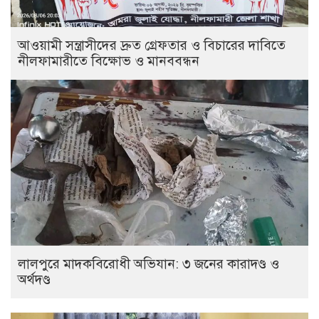
আওয়ামী সন্ত্রাসীদের দ্রুত গ্রেফতার ও বিচারের দাবিতে
নীলফামারীতে বিক্ষোভ ও মানববন্ধন
লালপুরে মাদকবিরোধী অভিযান: ৩ জনের কারাদণ্ড ও
অর্থদণ্ড