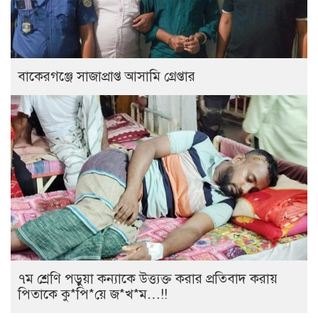
বাকেরগঞ্জে সাজাপ্রাপ্ত আসামি গ্রেপ্তার
৭ম শ্রেণি পড়ুয়া কন্যাকে উত্ত্যক্ত করার প্রতিবাদ করায়
পিতাকে কু*পি*য়ে জ*খ*ম…!!