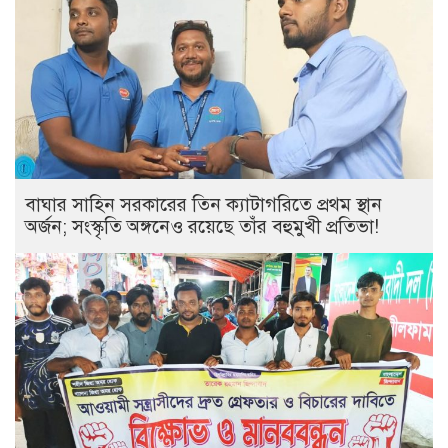
বাঘার সাহিন সরকারের তিন ক্যাটাগরিতে প্রথম স্থান
অর্জন; সংস্কৃতি অঙ্গনেও রয়েছে তাঁর বহুমুখী প্রতিভা!