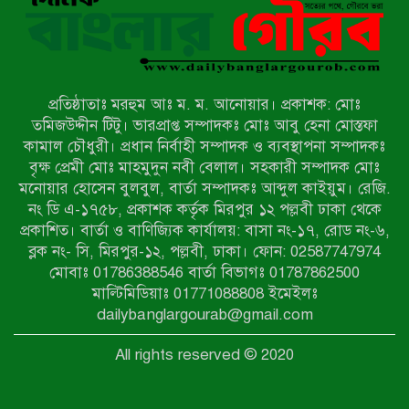
মিয়ানমারের সীমান্তে স্থলমাইন বিস্ফোরণ:
উখিয়ার এক যুবকের পা বিচ্ছিন্ন
প্রতিষ্ঠাতাঃ মরহুম আঃ ম. ম. আনোয়ার। প্রকাশক: মোঃ
৭ম শ্রেণি পড়ুয়া কন্যাকে উত্ত্যক্ত করার
তমিজউদ্দীন টিটু। ভারপ্রাপ্ত সম্পাদকঃ মোঃ আবু হেনা মোস্তফা
প্রতিবাদ করায় পিতাকে কু*পি*য়ে
কামাল চৌধুরী। প্রধান নির্বাহী সম্পাদক ও ব্যবস্থাপনা সম্পাদকঃ
জ*খ*ম…!!
বৃক্ষ প্রেমী মোঃ মাহমুদুন নবী বেলাল। সহকারী সম্পাদক মোঃ
মনোয়ার হোসেন বুলবুল, বার্তা সম্পাদকঃ আব্দুল কাইয়ুম। রেজি.
জুলাই গণঅভ্যুত্থান দিবস-২০২৬ উপলক্ষে
নং ডি এ-১৭৫৮, প্রকাশক কর্তৃক মিরপুর ১২ পল্লবী ঢাকা থেকে
নীলফামারীতে শহিদদের স্মরণে দোয়া
প্রকাশিত। বার্তা ও বাণিজ্যিক কার্যালয়: বাসা নং-১৭, রোড নং-৬,
মাহফিল ও আলোচনা সভা অনুষ্ঠিত
ব্লক নং- সি, মিরপুর-১২, পল্লবী, ঢাকা। ফোন: 02587747974
বেলকুচিতে বজ্রপাতে শিক্ষার্থীর মৃত্যু
মোবাঃ 01786388546 বার্তা বিভাগঃ 01787862500
মাল্টিমিডিয়াঃ 01771088808 ইমেইলঃ
dailybanglargourab@gmail.com
বেলকুচিতে গণঅভ্যুত্থান দিবসে ইসলামী
All rights reserved © 2020
আন্দোলনের গণমিছিল ও গণহত্যার
বিচারের দাবি