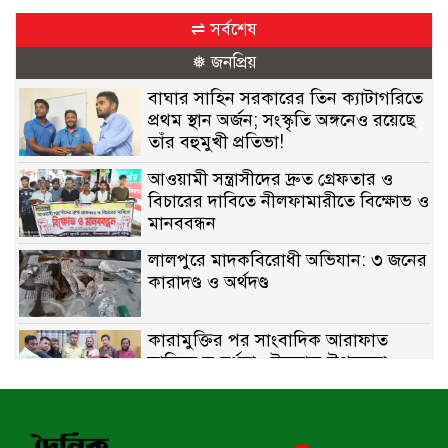
⇌ সর্বশেষ
❅ জনপ্রিয়
বাঘার সাহিন সরকারের তিন ক্যাটাগরিতে
প্রথম স্থান অর্জন; সংস্কৃতি অঙ্গনেও রয়েছে
তাঁর বহুমুখী প্রতিভা!
আওয়ামী সন্ত্রাসীদের দ্রুত গ্রেফতার ও
বিচারের দাবিতে নীলফামারীতে বিক্ষোভ ও
মানববন্ধন
লালপুরে মাদকবিরোধী অভিযান: ৩ জনের
কারাদণ্ড ও অর্থদণ্ড
কারামুক্তির পর সাংবাদিক আরাফাত
সানিকে সংবর্ধনা, টেকনাফ উপজেলা
প্রেসক্লাবের ফুলেল শুভেচ্ছা
বাকেরগঞ্জে সাজাপ্রাপ্ত আসামি গ্রেপ্তার