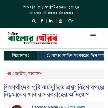
শুক্রবার, ০৭ অগাস্ট ২০২৬, ১০:২৪
Arabic
Bengali
English
Toggle
navigat
শিরোনামঃ
বাঘার সাহিন সরকারের তিন ক্যাটাগরিতে প্
/
জাতীয়
সারাদেশ
,
শিক্ষার্থীদের পুষ্টি কর্মসূচিতে প্রশ্ন: কিশোরগঞ্জে
নিম্নমানের খাবার সরবরাহের অভিযোগ
Reporter Name
/ ৮০ Time View