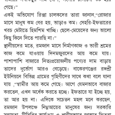
গেছে।”
একই অভিযোগ রিক্সা চালকদের তারা জানান,“রোজার
মাসে মানুষ কম বের হয়, ভাড়াও কম। সেহরি-ইফতারের
খরচ মেটাতে হিমশিম খাচ্ছি। ছেলে-মেয়েদের জন্য ভালো
কিছু কিনে দিতে পারছি না।”
স্থানীয়দের মতে, রমজান মাসে নির্মাণকাজ ও ভারী শ্রমের
কাজ কমে যাওয়ায় দিনমজুরদের আয় কমে যায়।
পাশাপাশি বাজারে নিত্যপ্রয়োজনীয় পণ্যের দাম বাড়ায়
তাদের দুর্ভোগ আরও বেড়েছে। বাকেরগঞ্জের রঙ্গশ্রী
ইউনিয়নে বিভিন্ন গ্রামের গৃহিণীদের সাথে কথা বলে যানা
যায় ,“স্বামীর আয় কমে গেছে। আগে যেমনভাবে বাজার
করতেন, এখন অর্ধেক করতে হচ্ছে। ইফতারে যা ইচ্ছে হয়,
তা আর হয় না। এদিকে সচেতন মহল মনে করছেন,
রমজান উপলক্ষে নিম্নআয়ের মানুষের জন্য সরকারি