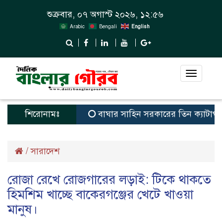
শুক্রবার, ০৭ অগাস্ট ২০২৬, ১২:৫৬
Arabic
Bengali
English
Toggle
navigat
শিরোনামঃ
বাঘার সাহিন সরকারের তিন ক্যাটাগরিতে প্রথ
/
সারাদেশ
রোজা রেখে রোজগারের লড়াই: টিকে থাকতে
হিমশিম খাচ্ছে বাকেরগঞ্জের খেটে খাওয়া
মানুষ।