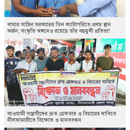
বাঘার সাহিন সরকারের তিন ক্যাটাগরিতে প্রথম স্থান
অর্জন; সংস্কৃতি অঙ্গনেও রয়েছে তাঁর বহুমুখী প্রতিভা!
আওয়ামী সন্ত্রাসীদের দ্রুত গ্রেফতার ও বিচারের দাবিতে
নীলফামারীতে বিক্ষোভ ও মানববন্ধন