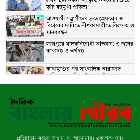
প্রথম স্থান অর্জন; সংস্কৃতি অঙ্গনেও রয়েছে
তাঁর বহুমুখী প্রতিভা!
আওয়ামী সন্ত্রাসীদের দ্রুত গ্রেফতার ও
বিচারের দাবিতে নীলফামারীতে বিক্ষোভ ও
মানববন্ধন
লালপুরে মাদকবিরোধী অভিযান: ৩ জনের
কারাদণ্ড ও অর্থদণ্ড
কারামুক্তির পর সাংবাদিক আরাফাত
সানিকে সংবর্ধনা, টেকনাফ উপজেলা
প্রেসক্লাবের ফুলেল শুভেচ্ছা
বাকেরগঞ্জে সাজাপ্রাপ্ত আসামি গ্রেপ্তার
মিয়ানমারের সীমান্তে স্থলমাইন বিস্ফোরণ:
উখিয়ার এক যুবকের পা বিচ্ছিন্ন
প্রতিষ্ঠাতাঃ মরহুম আঃ ম. ম. আনোয়ার। প্রকাশক: মোঃ