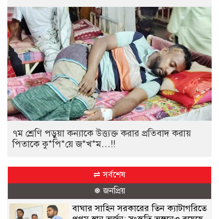
৭ম শ্রেণি পড়ুয়া কন্যাকে উত্ত্যক্ত করার প্রতিবাদ করায়
পিতাকে কু*পি*য়ে জ*খ*ম…!!
⇌ সর্বশেষ
❅ জনপ্রিয়
বাঘার সাহিন সরকারের তিন ক্যাটাগরিতে