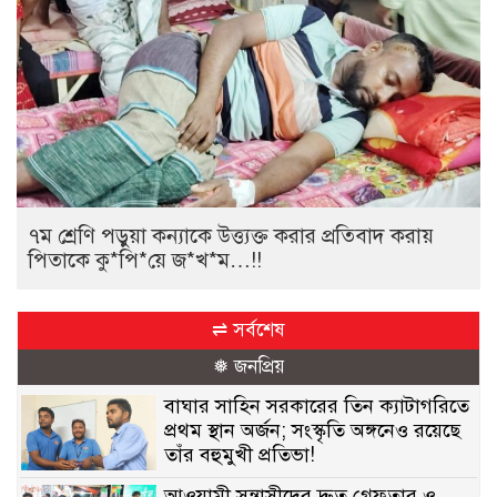
৭ম শ্রেণি পড়ুয়া কন্যাকে উত্ত্যক্ত করার প্রতিবাদ করায়
পিতাকে কু*পি*য়ে জ*খ*ম…!!
⇌ সর্বশেষ
❅ জনপ্রিয়
বাঘার সাহিন সরকারের তিন ক্যাটাগরিতে
প্রথম স্থান অর্জন; সংস্কৃতি অঙ্গনেও রয়েছে
তাঁর বহুমুখী প্রতিভা!
আওয়ামী সন্ত্রাসীদের দ্রুত গ্রেফতার ও