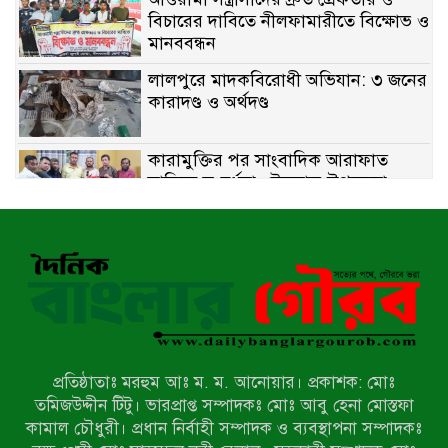
বিচারের দাবিতে নীলফামারীতে বিক্ষোভ ও
মানববন্ধন
লালপুরে মাদকবিরোধী অভিযান: ৩ জনের
কারাদণ্ড ও অর্থদণ্ড
কারামুক্তির পর সাংবাদিক আরাফাত
সানিকে সংবর্ধনা, টেকনাফ উপজেলা
প্রেসক্লাবের ফুলেল শুভেচ্ছা
বাকেরগঞ্জে সাজাপ্রাপ্ত আসামি গ্রেপ্তার
মিয়ানমারের সীমান্তে স্থলমাইন বিস্ফোরণ:
উখিয়ার এক যুবকের পা বিচ্ছিন্ন
প্রতিষ্ঠাতাঃ মরহুম আঃ ম. ম. আনোয়ার। প্রকাশক: মোঃ
৭ম শ্রেণি পড়ুয়া কন্যাকে উত্ত্যক্ত করার
তমিজউদ্দীন টিটু। ভারপ্রাপ্ত সম্পাদকঃ মোঃ আবু হেনা মোস্তফা
প্রতিবাদ করায় পিতাকে কু*পি*য়ে
কামাল চৌধুরী। প্রধান নির্বাহী সম্পাদক ও ব্যবস্থাপনা সম্পাদকঃ
জ*খ*ম…!!