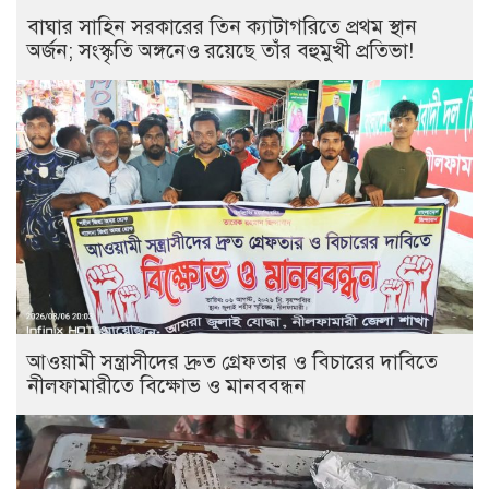
বাঘার সাহিন সরকারের তিন ক্যাটাগরিতে প্রথম স্থান
অর্জন; সংস্কৃতি অঙ্গনেও রয়েছে তাঁর বহুমুখী প্রতিভা!
আওয়ামী সন্ত্রাসীদের দ্রুত গ্রেফতার ও বিচারের দাবিতে
নীলফামারীতে বিক্ষোভ ও মানববন্ধন