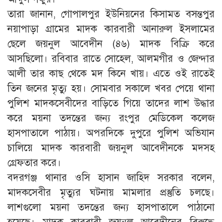
তারা জানান, গোপালপুর ইউনিয়নের কিসামত বসন্তপুর
নয়াপাড়া গ্রামের মাদক কারবারী আনারুল ইসলামের
ছেলে জয়নুল আবেদীন (৪৬) মাদক বিক্রি করে
আসছিলো। রবিবার রাতে সোহেল, আলমগীর ও জেন্দার
আলী তার কাছ থেকে মদ কিনে খায়। এতে ওই রাতেই
তিন জনের মৃত্যু হয়। সোমবার সকালে খবর পেয়ে থানা
পুলিশ মাদকসেবীদের বাড়িতে গিয়ে তাদের লাশ উদ্ধার
করে ময়না তদন্তের জন্য রংপুর মেডিকেল কলেজ
হাসপাতালে পাঠায়। অপরদিকে দুপুরে পুলিশ অভিযান
চালিয়ে মাদক কারবারী জয়নুল আবেদীনকে মদসহ
গ্রেফতার করে।
বদরগঞ্জ থানার ওসি হাসান জাহিদ সরকার বলেন,
মাদকসেবীর মৃত্যুর ঘটনায় মামলার প্রস্তুতি চলছে।
লাশগুলো ময়না তদন্তের জন্য হাসপাতালে পাঠানো