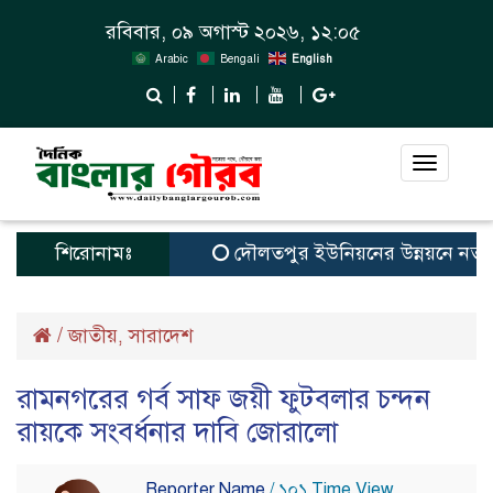
রবিবার, ০৯ অগাস্ট ২০২৬, ১২:০৫
Arabic
Bengali
English
Toggle
navigat
শিরোনামঃ
দৌলতপুর ইউনিয়নের উন্নয়নে নতুন স্বপ
/
জাতীয়
সারাদেশ
,
রামনগরের গর্ব সাফ জয়ী ফুটবলার চন্দন
রায়কে সংবর্ধনার দাবি জোরালো
Reporter Name
/ ১০১ Time View