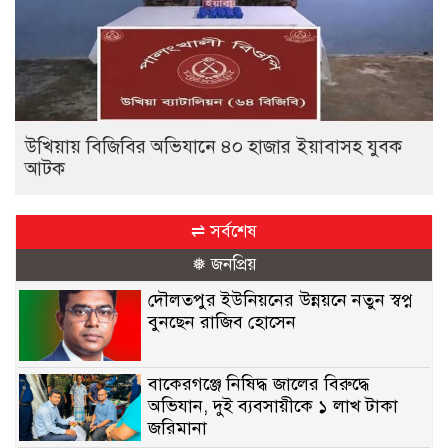
উখিয়ায় বিজিবির অভিযানে ৪০ হাজার ইয়াবাসহ যুবক
আটক
⇌ সর্বশেষ
❅ জনপ্রিয়
দৌলতপুর ইউনিয়নের উন্নয়নে নতুন স্বপ্ন
বুনছেন রাজিব হোসেন
বাকেরগঞ্জে নিষিদ্ধ জালের বিরুদ্ধে
অভিযান, দুই ব্যবসায়ীকে ১ লাখ টাকা
জরিমানা