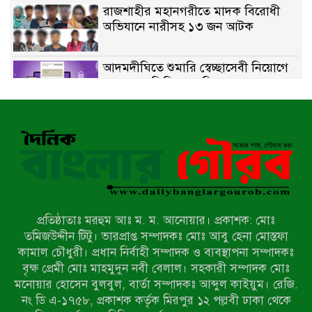
রাজশাহীর মহানগরীতে মাদক বিরোধী
অভিযানে নারীসহ ১৩ জন আটক
আদমদীঘিতে শুমারি স্বেচ্ছাসেবী নিয়োগে
যোগ্যতার ভিত্তিতে তালিকা প্রকাশ;
নির্বাচিতদের আ.লীগ ট্যাগে প্রচারণা
সংবাদ প্রকাশের জেরে সাংবাদিককে দেখে
নেওয়ার হুমকি দিলেন দোড়া মাদরাসার
পরিচয় দেওয়া সভাপতি
উখিয়ায় বিজিবির অভিযানে ৪০ হাজার
ইয়াবাসহ যুবক আটক
প্রতিষ্ঠাতাঃ মরহুম আঃ ম. ম. আনোয়ার। প্রকাশক: মোঃ
পোরশায় ৭ মাসে ১৯ জনের অপমৃত্যু,
তমিজউদ্দীন টিটু। ভারপ্রাপ্ত সম্পাদকঃ মোঃ আবু হেনা মোস্তফা
শীর্ষে আত্মহত্যা
কামাল চৌধুরী। প্রধান নির্বাহী সম্পাদক ও ব্যবস্থাপনা সম্পাদকঃ
বৃক্ষ প্রেমী মোঃ মাহমুদুন নবী বেলাল। সহকারী সম্পাদক মোঃ
মনোয়ার হোসেন বুলবুল, বার্তা সম্পাদকঃ আব্দুল কাইয়ুম। রেজি.
হিন্দু বৌদ্ধ খ্রিস্টান কল্যাণ ফ্রন্টের
নং ডি এ-১৭৫৮, প্রকাশক কর্তৃক মিরপুর ১২ পল্লবী ঢাকা থেকে
নীলফামারী কমিটি নিয়ে প্রশ্ন, প্রতিবাদে