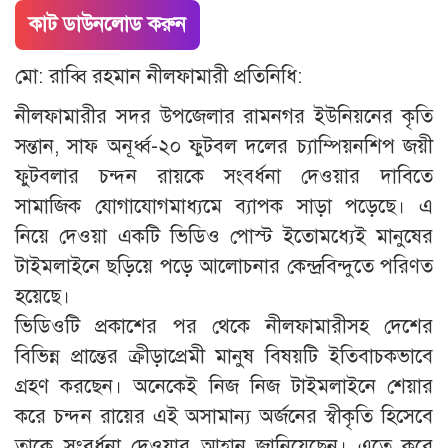
কাট ডাউনলোড করুন
মো: রাব্বি রহমান নীলফামারী প্রতিনিধি:
নীলফামারীর সদর উপজেলার রামনগর ইউনিয়নের কৃতি
সন্তান, সাফ অনূর্ধ্ব-২০ ফুটবল দলের চ্যাম্পিয়নশিপ জয়ী
ফুটবলার চন্দন রায়কে সংবর্ধনা দেওয়ার দাবিতে
সামাজিক যোগাযোগমাধ্যমে ব্যাপক সাড়া পড়েছে। এ
নিয়ে দেওয়া একটি ভিডিও পোস্ট ইতোমধ্যেই মানুষের
টাইমলাইনে ছড়িয়ে পড়ে আলোচনার কেন্দ্রবিন্দুতে পরিণত
হয়েছে।
ভিডিওটি প্রকাশের পর থেকে নীলফামারীসহ দেশের
বিভিন্ন প্রান্তের ক্রীড়াপ্রেমী মানুষ বিষয়টি ইতিবাচকভাবে
গ্রহণ করছেন। অনেকেই নিজ নিজ টাইমলাইনে শেয়ার
করে চন্দন রায়ের এই অসামান্য অর্জনের স্বীকৃতি হিসেবে
তাকে সংবর্ধনা দেওয়ার আহ্বান জানিয়েছেন। এতে করে