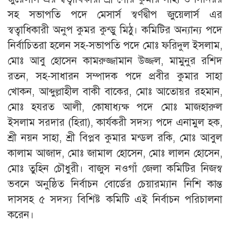
সহ সভাপতি পদে মেসার্স স্বর্ণদ্বীপ জুয়েলার্স এর
স্বত্বাধিকারী অনুপ কুমর কুন্ডু মিঠু। কমিটির অন্যান্য পদে
নির্বাচিতরা হলেন সহ-সভাপতি পদে মোঃ ফরিদুল ইসলাম,
মোঃ আবু হোসেন কামরুজ্জামান উজ্জল, মামুনুর রশিদ
রতন, সহ-সাধারন সম্পাদক পদে প্রবীর কুমার সাহা
খোকন, আব্দুল্লাহীল বাকী বাকের, মোঃ আতোয়র রহমান,
মোঃ হযরত আলী, কোষাধ্যক্ষ পদে মোঃ মাজহারুল
ইসলাম সরদার (হিরা), কার্যকরী সদস্য পদে এনামুল হক,
শ্রী নয়ন সাহা, শ্রী বিপ্লব কুমার মন্ডল রকি, মোঃ আবুল
কালাম আজাদ, মোঃ জামাল হোসেন, মোঃ লালন হোসেন,
মোঃ তুহিন চৌধুরী। বাজুস নওগাঁ জেলা কমিটির নিজস্ব
ভবনে অনুষ্ঠিত নির্বাচন বোর্ডের চেয়ারম্যান নিশি কান্ত
দাসসহ ৫ সদস্য বিশিষ্ট কমিটি এই নির্বাচন পরিচালনা
করেন।