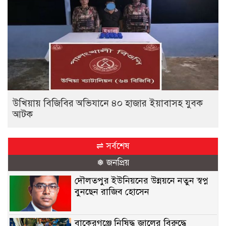
উখিয়ায় বিজিবির অভিযানে ৪০ হাজার ইয়াবাসহ যুবক
আটক
⇌ সর্বশেষ
❅ জনপ্রিয়
দৌলতপুর ইউনিয়নের উন্নয়নে নতুন স্বপ্ন
বুনছেন রাজিব হোসেন
বাকেরগঞ্জে নিষিদ্ধ জালের বিরুদ্ধে