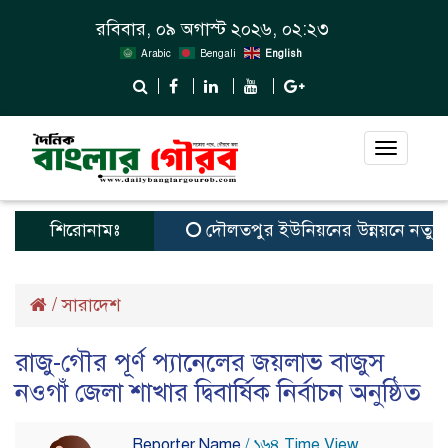
রবিবার, ০৯ অগাস্ট ২০২৬, ০২:২৩
Arabic
Bengali
English
Toggle
navigat
শিরোনামঃ
দৌলতপুর ইউনিয়নের উন্নয়নে নতুন স্বপ্
/
সারাদেশ
রাজু-গৌর পূর্ণ প্যানেলের জয়লাভ বাজুস
নওগাঁ জেলা শাখার দ্বিবার্ষিক নির্বাচন অনুষ্ঠিত
Reporter Name
/ ১৬৪ Time View