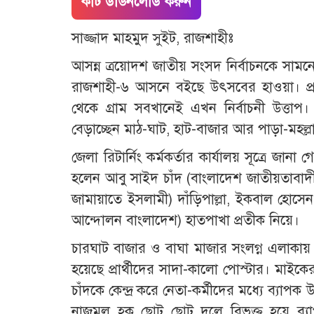
কাট ডাউনলোড করুন
সাজ্জাদ মাহমুদ সুইট, রাজশাহীঃ
আসন্ন ত্রয়োদশ জাতীয় সংসদ নির্বাচনকে সাম
রাজশাহী-৬ আসনে বইছে উৎসবের হাওয়া। প্র
থেকে গ্রাম সবখানেই এখন নির্বাচনী উত্তাপ। 
বেড়াচ্ছেন মাঠ-ঘাট, হাট-বাজার আর পাড়া-মহল্ল
জেলা রিটার্নিং কর্মকর্তার কার্যালয় সূত্রে জানা 
হলেন আবু সাইদ চাঁদ (বাংলাদেশ জাতীয়তাবাদ
জামায়াতে ইসলামী) দাঁড়িপাল্লা, ইকবাল হোসেন 
আন্দোলন বাংলাদেশ) হাতপাখা প্রতীক নিয়ে।
চারঘাট বাজার ও বাঘা মাজার সংলগ্ন এলাকায় গ
হয়েছে প্রার্থীদের সাদা-কালো পোস্টার। মাইক
চাঁদকে কেন্দ্র করে নেতা-কর্মীদের মধ্যে ব্যাপক
নাজমুল হক ছোট ছোট দলে বিভক্ত হয়ে ব্যা