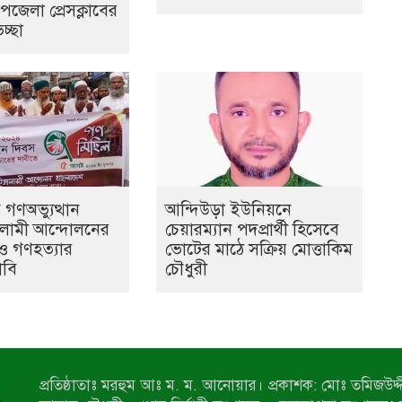
জেলা প্রেসক্লাবের
চ্ছা
গণঅভ্যুত্থান
আন্দিউড়া ইউনিয়নে
লামী আন্দোলনের
চেয়ারম্যান পদপ্রার্থী হিসেবে
ও গণহত্যার
ভোটের মাঠে সক্রিয় মোত্তাকিম
াবি
চৌধুরী
প্রতিষ্ঠাতাঃ মরহুম আঃ ম. ম. আনোয়ার। প্রকাশক: মোঃ তমিজউদ্দী