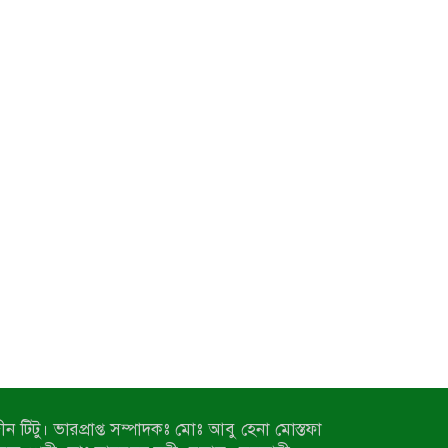
ন টিটু। ভারপ্রাপ্ত সম্পাদকঃ মোঃ আবু হেনা মোস্তফা