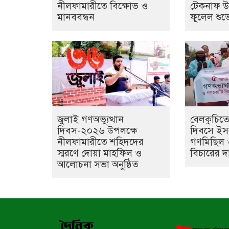
নীলফামারীতে বিক্ষোভ ও
টেকনাফ উপ
মানববন্ধন
ফুলেল শুভে
জুলাই গণঅভ্যুত্থান
বেলকুচিতে 
দিবস-২০২৬ উপলক্ষে
দিবসে ইস
নীলফামারীতে শহিদদের
গণমিছিল 
স্মরণে দোয়া মাহফিল ও
বিচারের দ
আলোচনা সভা অনুষ্ঠিত