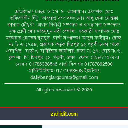
ইয়াবাসহ যুবক আটক
প্রতিষ্ঠাতাঃ মরহুম আঃ ম. ম. আনোয়ার। প্রকাশক: মোঃ
পোরশায় ৭ মাসে ১৯ জনের অপমৃত্যু,
তমিজউদ্দীন টিটু। ভারপ্রাপ্ত সম্পাদকঃ মোঃ আবু হেনা মোস্তফা
শীর্ষে আত্মহত্যা
কামাল চৌধুরী। প্রধান নির্বাহী সম্পাদক ও ব্যবস্থাপনা সম্পাদকঃ
বৃক্ষ প্রেমী মোঃ মাহমুদুন নবী বেলাল। সহকারী সম্পাদক মোঃ
মনোয়ার হোসেন বুলবুল, বার্তা সম্পাদকঃ আব্দুল কাইয়ুম। রেজি.
হিন্দু বৌদ্ধ খ্রিস্টান কল্যাণ ফ্রন্টের
নং ডি এ-১৭৫৮, প্রকাশক কর্তৃক মিরপুর ১২ পল্লবী ঢাকা থেকে
নীলফামারী কমিটি নিয়ে প্রশ্ন, প্রতিবাদে
প্রকাশিত। বার্তা ও বাণিজ্যিক কার্যালয়: বাসা নং-১৭, রোড নং-৬,
সদস্য সচিব
ব্লক নং- সি, মিরপুর-১২, পল্লবী, ঢাকা। ফোন: 02587747974
দরিয়ানগরে প্যারাসেইলিং দুর্ঘটনায় পর্যটক
মোবাঃ 01786388546 বার্তা বিভাগঃ 01787862500
নিহত: হত্যা মামলার প্রধান আসামি ঢাকায়
মাল্টিমিডিয়াঃ 01771088808 ইমেইলঃ
র‌্যাবের জালে
dailybanglargourab@gmail.com
আদাচাকী দক্ষিণপাড়া ফ্রেন্ডস ক্লাবের
All rights reserved © 2020
আয়োজনে ফুটবল টুর্নামেন্টের ফাইনাল
অনুষ্ঠিত
zahidit.com