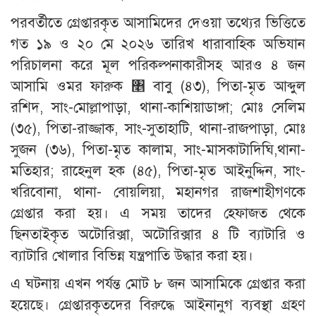
পরবর্তীতে গ্রেপ্তারকৃত আসামিদের দেওয়া তথ্যের ভিত্তিতে
গত ১৯ ও ২০ মে ২০২৬ তারিখ ধারাবাহিক অভিযান
পরিচালনা করে মূল পরিকল্পনাকারীসহ আরও ৪ জন
আসামি ওমর ফারুক ৥ বাবু (৪৩), পিতা-মৃত আব্দুল
রশিদ, সাং-মোল্লাপাড়া, থানা-কাশিয়াডাঙ্গা; মোঃ সেলিম
(৩৫), পিতা-রাজ্জাক, সাং-সুতাহাটি, থানা-রাজপাড়া, মোঃ
সুজন (৩৬), পিতা-মৃত কালাম, সাং-মাসকাটাদিঘি,থানা-
মতিহার; রাহেনুল হক (৪৫), পিতা-মৃত আইনুদ্দিন, সাং-
খরিবোনা, থানা- বোয়লিয়া, মহানগর রাজশাহীগণকে
গ্রেপ্তার করা হয়। এ সময় তাদের হেফাজত থেকে
ছিনতাইকৃত অটোরিক্সা, অটোরিক্সার ৪ টি ব্যাটারি ও
ব্যাটারি খোলার বিভিন্ন যন্ত্রপাতি উদ্ধার করা হয়।
এ ঘটনায় এখন পর্যন্ত মোট ৮ জন আসামিকে গ্রেপ্তার করা
হয়েছে। গ্রেপ্তারকৃতদের বিরুদ্ধে আইনানুগ ব্যবস্থা গ্রহণ