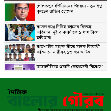
দৌলতপুর ইউনিয়নের উন্নয়নে নতুন স্বপ্ন
বুনছেন রাজিব হোসেন
বাকেরগঞ্জে নিষিদ্ধ জালের বিরুদ্ধে
অভিযান, দুই ব্যবসায়ীকে ১ লাখ টাকা
জরিমানা
রাজশাহীর মহানগরীতে মাদক বিরোধী
অভিযানে নারীসহ ১৩ জন আটক
আদমদীঘিতে শুমারি স্বেচ্ছাসেবী নিয়োগে
যোগ্যতার ভিত্তিতে তালিকা প্রকাশ;
নির্বাচিতদের আ.লীগ ট্যাগে প্রচারণা
সংবাদ প্রকাশের জেরে সাংবাদিককে দেখে
নেওয়ার হুমকি দিলেন দোড়া মাদরাসার
পরিচয় দেওয়া সভাপতি
উখিয়ায় বিজিবির অভিযানে ৪০ হাজার