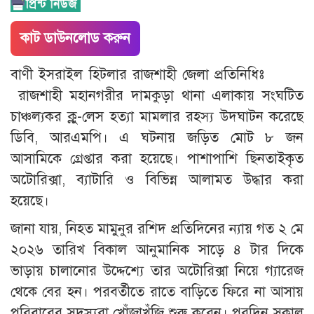
কাট ডাউনলোড করুন
বাণী ইসরাইল হিটলার রাজশাহী জেলা প্রতিনিধিঃ
রাজশাহী মহানগরীর দামকুড়া থানা এলাকায় সংঘটিত
চাঞ্চল্যকর ক্লু-লেস হত্যা মামলার রহস্য উদঘাটন করেছে
ডিবি, আরএমপি। এ ঘটনায় জড়িত মোট ৮ জন
আসামিকে গ্রেপ্তার করা হয়েছে। পাশাপাশি ছিনতাইকৃত
অটোরিক্সা, ব্যাটারি ও বিভিন্ন আলামত উদ্ধার করা
হয়েছে।
জানা যায়, নিহত মামুনুর রশিদ প্রতিদিনের ন্যায় গত ২ মে
২০২৬ তারিখ বিকাল আনুমানিক সাড়ে ৪ টার দিকে
ভাড়ায় চালানোর উদ্দেশ্যে তার অটোরিক্সা নিয়ে গ্যারেজ
থেকে বের হন। পরবর্তীতে রাতে বাড়িতে ফিরে না আসায়
পরিবারের সদস্যরা খোঁজাখুঁজি শুরু করেন। পরদিন সকাল