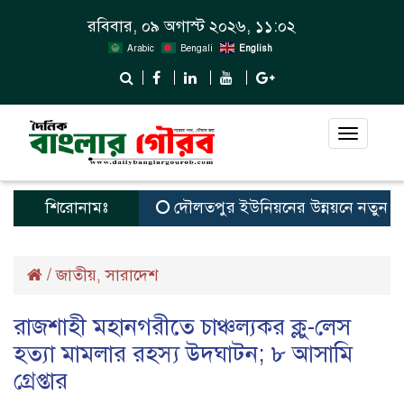
রবিবার, ০৯ অগাস্ট ২০২৬, ১১:০২
Arabic
Bengali
English
Toggle
navigat
শিরোনামঃ
দৌলতপুর ইউনিয়নের উন্নয়নে নতুন স্বপ্ন 
/
জাতীয়
সারাদেশ
,
রাজশাহী মহানগরীতে চাঞ্চল্যকর ক্লু-লেস
হত্যা মামলার রহস্য উদঘাটন; ৮ আসামি
গ্রেপ্তার