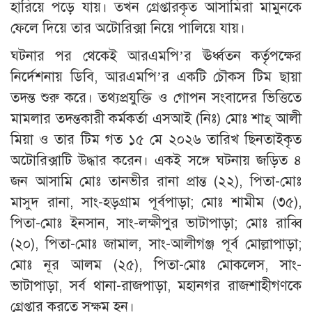
হারিয়ে পড়ে যায়। তখন গ্রেপ্তারকৃত আসামিরা মামুনকে
ফেলে দিয়ে তার অটোরিক্সা নিয়ে পালিয়ে যায়।
ঘটনার পর থেকেই আরএমপি’র ঊর্ধ্বতন কর্তৃপক্ষের
নির্দেশনায় ডিবি, আরএমপি’র একটি চৌকস টিম ছায়া
তদন্ত শুরু করে। তথ্যপ্রযুক্তি ও গোপন সংবাদের ভিত্তিতে
মামলার তদন্তকারী কর্মকর্তা এসআই (নিঃ) মোঃ শাহ্ আলী
মিয়া ও তার টিম গত ১৫ মে ২০২৬ তারিখ ছিনতাইকৃত
অটোরিক্সাটি উদ্ধার করেন। একই সঙ্গে ঘটনায় জড়িত ৪
জন আসামি মোঃ তানভীর রানা প্রান্ত (২২), পিতা-মোঃ
মাসুদ রানা, সাং-হড়গ্রাম পূর্বপাড়া; মোঃ শামীম (৩৫),
পিতা-মোঃ ইনসান, সাং-লক্ষীপুর ভাটাপাড়া; মোঃ রাব্বি
(২০), পিতা-মোঃ জামাল, সাং-আলীগঞ্জ পূর্ব মোল্লাপাড়া;
মোঃ নূর আলম (২৫), পিতা-মোঃ মোকলেস, সাং-
ভাটাপাড়া, সর্ব থানা-রাজপাড়া, মহানগর রাজশাহীগণকে
গ্রেপ্তার করতে সক্ষম হন।