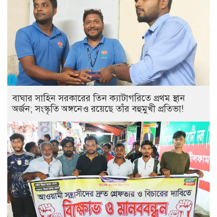
বাঘার সাহিন সরকারের তিন ক্যাটাগরিতে প্রথম স্থান
অর্জন; সংস্কৃতি অঙ্গনেও রয়েছে তাঁর বহুমুখী প্রতিভা!