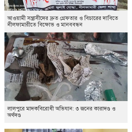
আওয়ামী সন্ত্রাসীদের দ্রুত গ্রেফতার ও বিচারের দাবিতে
নীলফামারীতে বিক্ষোভ ও মানববন্ধন
লালপুরে মাদকবিরোধী অভিযান: ৩ জনের কারাদণ্ড ও
অর্থদণ্ড