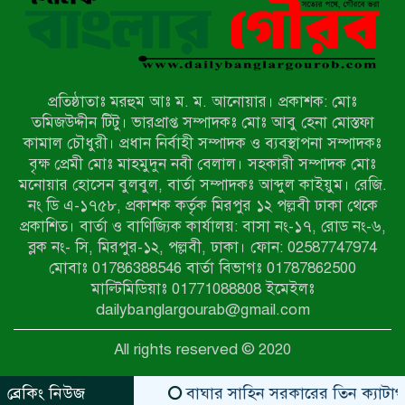
মিয়ানমারের সীমান্তে স্থলমাইন বিস্ফোরণ:
উখিয়ার এক যুবকের পা বিচ্ছিন্ন
প্রতিষ্ঠাতাঃ মরহুম আঃ ম. ম. আনোয়ার। প্রকাশক: মোঃ
৭ম শ্রেণি পড়ুয়া কন্যাকে উত্ত্যক্ত করার
তমিজউদ্দীন টিটু। ভারপ্রাপ্ত সম্পাদকঃ মোঃ আবু হেনা মোস্তফা
প্রতিবাদ করায় পিতাকে কু*পি*য়ে
কামাল চৌধুরী। প্রধান নির্বাহী সম্পাদক ও ব্যবস্থাপনা সম্পাদকঃ
জ*খ*ম…!!
বৃক্ষ প্রেমী মোঃ মাহমুদুন নবী বেলাল। সহকারী সম্পাদক মোঃ
মনোয়ার হোসেন বুলবুল, বার্তা সম্পাদকঃ আব্দুল কাইয়ুম। রেজি.
জুলাই গণঅভ্যুত্থান দিবস-২০২৬ উপলক্ষে
নং ডি এ-১৭৫৮, প্রকাশক কর্তৃক মিরপুর ১২ পল্লবী ঢাকা থেকে
নীলফামারীতে শহিদদের স্মরণে দোয়া
প্রকাশিত। বার্তা ও বাণিজ্যিক কার্যালয়: বাসা নং-১৭, রোড নং-৬,
মাহফিল ও আলোচনা সভা অনুষ্ঠিত
ব্লক নং- সি, মিরপুর-১২, পল্লবী, ঢাকা। ফোন: 02587747974
বেলকুচিতে বজ্রপাতে শিক্ষার্থীর মৃত্যু
মোবাঃ 01786388546 বার্তা বিভাগঃ 01787862500
মাল্টিমিডিয়াঃ 01771088808 ইমেইলঃ
dailybanglargourab@gmail.com
বেলকুচিতে গণঅভ্যুত্থান দিবসে ইসলামী
All rights reserved © 2020
আন্দোলনের গণমিছিল ও গণহত্যার
বিচারের দাবি
ব্রেকিং নিউজ
বাঘার সাহিন সরকারের তিন ক্যাটাগরিতে প্র