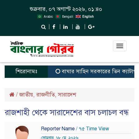
শুক্রবার, ০৭ অগাস্ট ২০২৬, ০১:৪০
Arabic
Bengali
English
Toggle
navigat
শিরোনামঃ
বাঘার সাহিন সরকারের তিন ক্যাটাগরিতে প্রথ
/
জাতীয়
রাজনীতি
সারাদেশ
,
,
রাজশাহী থেকে সারাদেশের বাস চলাচল বন্ধ
Reporter Name
/ ৭৫ Time View
সোমবার, ১৮ মে, ২০২৬