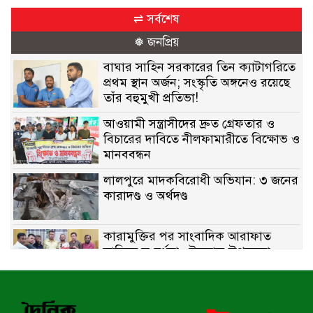
⇌ সর্বশেষ
❅ জনপ্রিয়
বাঘার সাহিন সরকারের তিন ক্যাটাগরিতে
প্রথম স্থান অর্জন; সংস্কৃতি অঙ্গনেও রয়েছে
তাঁর বহুমুখী প্রতিভা!
আওয়ামী সন্ত্রাসীদের দ্রুত গ্রেফতার ও
বিচারের দাবিতে নীলফামারীতে বিক্ষোভ ও
মানববন্ধন
লালপুরে মাদকবিরোধী অভিযান: ৩ জনের
কারাদণ্ড ও অর্থদণ্ড
কারামুক্তির পর সাংবাদিক আরাফাত
সানিকে সংবর্ধনা, টেকনাফ উপজেলা
প্রেসক্লাবের ফুলেল শুভেচ্ছা
বাকেরগঞ্জে সাজাপ্রাপ্ত আসামি গ্রেপ্তার