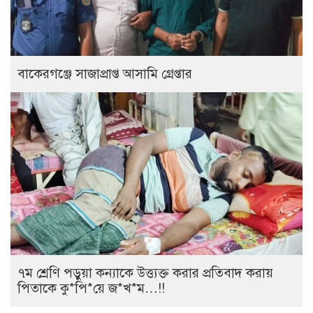
বাকেরগঞ্জে সাজাপ্রাপ্ত আসামি গ্রেপ্তার
৭ম শ্রেণি পড়ুয়া কন্যাকে উত্ত্যক্ত করার প্রতিবাদ করায়
পিতাকে কু*পি*য়ে জ*খ*ম…!!