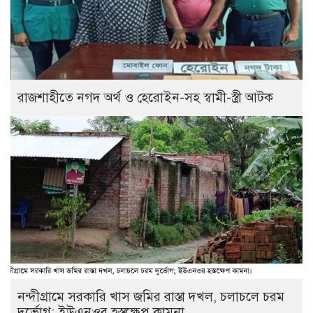
রাজশাহীতে নগদ অর্থ ও হেরোইন-সহ স্বামী-স্ত্রী আটক
নন্দীগ্রামে সরকারি খাস জমির রাস্তা দখল, চলাচলে চরম
দুর্ভোগ; ইউএনওর হস্তক্ষেপ কামনা