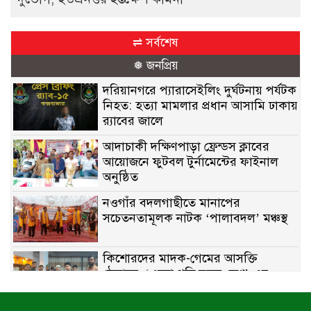
⇌ সর্বশেষ
❅ জনপ্রিয়
দরিয়ানগরে প্যারাসেইলিং দুর্ঘটনায় পর্যটক
নিহত: হত্যা মামলার প্রধান আসামি ঢাকায়
র‌্যাবের জালে
আদাচাকী দক্ষিণপাড়া ফ্রেন্ডস ক্লাবের
আয়োজনে ফুটবল টুর্নামেন্টের ফাইনাল
অনুষ্ঠিত
নওগাঁর বদলগাছীতে মানাপের
সচেতনতামূলক নাটক ‘পালাবদল’ মঞ্চস্থ
কিশোরদের মাদক-গেমের আসক্তি
ঠেকাতে, ‘এসো গড়ি নতুন দেশ’-এর
ফুটবল বিতরণ