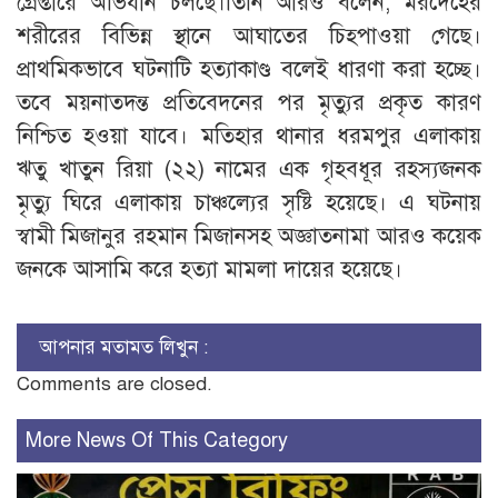
গ্রেপ্তারে অভিযান চলছে।তিনি আরও বলেন, মরদেহের
শরীরের বিভিন্ন স্থানে আঘাতের চিহ্পাওয়া গেছে।
প্রাথমিকভাবে ঘটনাটি হত্যাকাণ্ড বলেই ধারণা করা হচ্ছে।
তবে ময়নাতদন্ত প্রতিবেদনের পর মৃত্যুর প্রকৃত কারণ
নিশ্চিত হওয়া যাবে। মতিহার থানার ধরমপুর এলাকায়
ঋতু খাতুন রিয়া (২২) নামের এক গৃহবধূর রহস্যজনক
মৃত্যু ঘিরে এলাকায় চাঞ্চল্যের সৃষ্টি হয়েছে। এ ঘটনায়
স্বামী মিজানুর রহমান মিজানসহ অজ্ঞাতনামা আরও কয়েক
জনকে আসামি করে হত্যা মামলা দায়ের হয়েছে।
আপনার মতামত লিখুন :
Comments are closed.
More News Of This Category