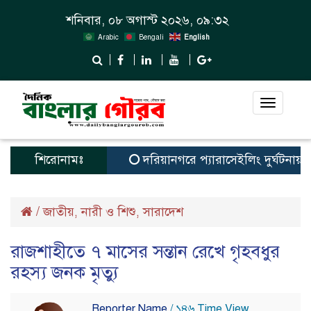
শনিবার, ০৮ অগাস্ট ২০২৬, ০৯:৩২
Arabic
Bengali
English
Toggle
navigat
শিরোনামঃ
দরিয়ানগরে প্যারাসেইলিং দুর্ঘটনায় পর্যট
/
জাতীয়
নারী ও শিশু
সারাদেশ
,
,
রাজশাহীতে ৭ মাসের সন্তান রেখে গৃহবধুর
রহস্য জনক মৃত্যু
Reporter Name
/ ১৪৬ Time View