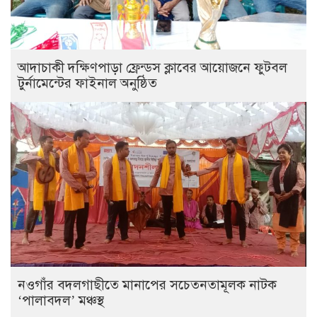
আদাচাকী দক্ষিণপাড়া ফ্রেন্ডস ক্লাবের আয়োজনে ফুটবল
টুর্নামেন্টের ফাইনাল অনুষ্ঠিত
নওগাঁর বদলগাছীতে মানাপের সচেতনতামূলক নাটক
‘পালাবদল’ মঞ্চস্থ