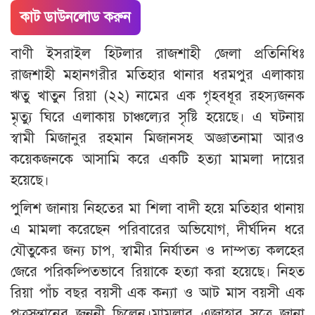
কাট ডাউনলোড করুন
বাণী ইসরাইল হিটলার রাজশাহী জেলা প্রতিনিধিঃ
রাজশাহী মহানগরীর মতিহার থানার ধরমপুর এলাকায়
ঋতু খাতুন রিয়া (২২) নামের এক গৃহবধূর রহস্যজনক
মৃত্যু ঘিরে এলাকায় চাঞ্চল্যের সৃষ্টি হয়েছে। এ ঘটনায়
স্বামী মিজানুর রহমান মিজানসহ অজ্ঞাতনামা আরও
কয়েকজনকে আসামি করে একটি হত্যা মামলা দায়ের
হয়েছে।
পুলিশ জানায় নিহতের মা শিলা বাদী হয়ে মতিহার থানায়
এ মামলা করেছেন পরিবারের অভিযোগ, দীর্ঘদিন ধরে
যৌতুকের জন্য চাপ, স্বামীর নির্যাতন ও দাম্পত্য কলহের
জেরে পরিকল্পিতভাবে রিয়াকে হত্যা করা হয়েছে। নিহত
রিয়া পাঁচ বছর বয়সী এক কন্যা ও আট মাস বয়সী এক
পুত্রসন্তানের জননী ছিলেন।মামলার এজাহার সূত্রে জানা