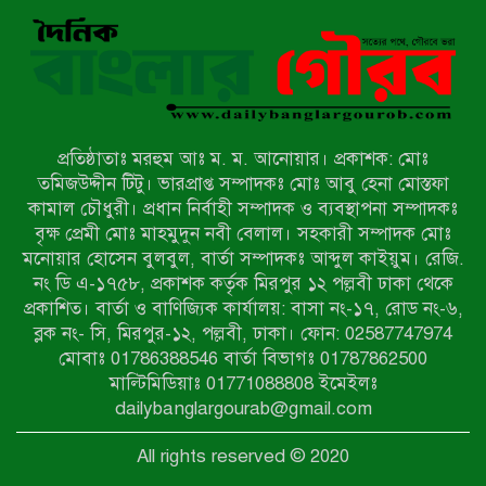
রাজশাহীতে নগদ অর্থ ও হেরোইন-সহ
স্বামী-স্ত্রী আটক
নন্দীগ্রামে সরকারি খাস জমির রাস্তা দখল,
চলাচলে চরম দুর্ভোগ; ইউএনওর হস্তক্ষেপ
কামনা
প্রতিষ্ঠাতাঃ মরহুম আঃ ম. ম. আনোয়ার। প্রকাশক: মোঃ
নাটোরের পাটুলে পানিতে ডুবে নন্দীগ্রামের
তমিজউদ্দীন টিটু। ভারপ্রাপ্ত সম্পাদকঃ মোঃ আবু হেনা মোস্তফা
স্কুলছাত্রের মর্মান্তিক মৃত্যু
কামাল চৌধুরী। প্রধান নির্বাহী সম্পাদক ও ব্যবস্থাপনা সম্পাদকঃ
বৃক্ষ প্রেমী মোঃ মাহমুদুন নবী বেলাল। সহকারী সম্পাদক মোঃ
মনোয়ার হোসেন বুলবুল, বার্তা সম্পাদকঃ আব্দুল কাইয়ুম। রেজি.
সেনাবাহিনীর চাকরি হারিয়ে ভুয়া ডিবি
নং ডি এ-১৭৫৮, প্রকাশক কর্তৃক মিরপুর ১২ পল্লবী ঢাকা থেকে
পুলিশ পরিচয়ে চাঁদাবাজি, গণপিটুনির পর
প্রকাশিত। বার্তা ও বাণিজ্যিক কার্যালয়: বাসা নং-১৭, রোড নং-৬,
কারাগারে প্রতারক।
ব্লক নং- সি, মিরপুর-১২, পল্লবী, ঢাকা। ফোন: 02587747974
বাঘার সাহিন সরকারের তিন ক্যাটাগরিতে
মোবাঃ 01786388546 বার্তা বিভাগঃ 01787862500
প্রথম স্থান অর্জন; সংস্কৃতি অঙ্গনেও রয়েছে
মাল্টিমিডিয়াঃ 01771088808 ইমেইলঃ
তাঁর বহুমুখী প্রতিভা!
dailybanglargourab@gmail.com
আওয়ামী সন্ত্রাসীদের দ্রুত গ্রেফতার ও
All rights reserved © 2020
বিচারের দাবিতে নীলফামারীতে বিক্ষোভ ও