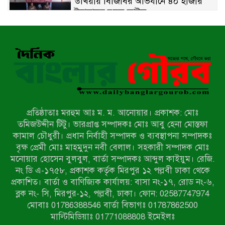
উখিয়ায় বিজিবির অভিযানে ৪০ হাজার
ইয়াবাসহ যুবক আটক
পোরশায় ৭ মাসে ১৯ জনের অপমৃত্যু,
শীর্ষে আত্মহত্যা
হিন্দু বৌদ্ধ খ্রিস্টান কল্যাণ ফ্রন্টের
নীলফামারী কমিটি নিয়ে প্রশ্ন, প্রতিবাদে
সদস্য সচিব
প্রতিষ্ঠাতাঃ মরহুম আঃ ম. ম. আনোয়ার। প্রকাশক: মোঃ
দরিয়ানগরে প্যারাসেইলিং দুর্ঘটনায় পর্যটক
তমিজউদ্দীন টিটু। ভারপ্রাপ্ত সম্পাদকঃ মোঃ আবু হেনা মোস্তফা
নিহত: হত্যা মামলার প্রধান আসামি ঢাকায়
কামাল চৌধুরী। প্রধান নির্বাহী সম্পাদক ও ব্যবস্থাপনা সম্পাদকঃ
র‌্যাবের জালে
বৃক্ষ প্রেমী মোঃ মাহমুদুন নবী বেলাল। সহকারী সম্পাদক মোঃ
মনোয়ার হোসেন বুলবুল, বার্তা সম্পাদকঃ আব্দুল কাইয়ুম। রেজি.
আদাচাকী দক্ষিণপাড়া ফ্রেন্ডস ক্লাবের
নং ডি এ-১৭৫৮, প্রকাশক কর্তৃক মিরপুর ১২ পল্লবী ঢাকা থেকে
আয়োজনে ফুটবল টুর্নামেন্টের ফাইনাল
প্রকাশিত। বার্তা ও বাণিজ্যিক কার্যালয়: বাসা নং-১৭, রোড নং-৬,
অনুষ্ঠিত
ব্লক নং- সি, মিরপুর-১২, পল্লবী, ঢাকা। ফোন: 02587747974
নওগাঁর বদলগাছীতে মানাপের
মোবাঃ 01786388546 বার্তা বিভাগঃ 01787862500
সচেতনতামূলক নাটক ‘পালাবদল’ মঞ্চস্থ
মাল্টিমিডিয়াঃ 01771088808 ইমেইলঃ