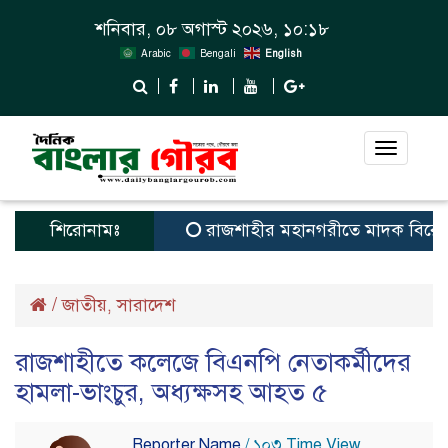
শনিবার, ০৮ অগাস্ট ২০২৬, ১০:১৮
Arabic
Bengali
English
Toggle
navigat
শিরোনামঃ
রাজশাহীর মহানগরীতে মাদক বিরোধী 
/
জাতীয়
সারাদেশ
,
রাজশাহীতে কলেজে বিএনপি নেতাকর্মীদের
হামলা-ভাংচুর, অধ্যক্ষসহ আহত ৫
Reporter Name
/ ১০৩ Time View