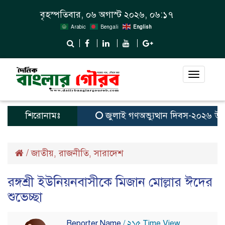
বৃহস্পতিবার, ০৬ অগাস্ট ২০২৬, ০৬:১৭
Arabic
Bengali
English
Toggle
navigat
শিরোনামঃ
জুলাই গণঅভ্যুত্থান দিবস-২০২৬ উপলক্ষ
/
জাতীয়
রাজনীতি
সারাদেশ
,
,
রঙ্গশ্রী ইউনিয়নবাসীকে মিজান মোল্লার ঈদের
শুভেচ্ছা
Reporter Name
/ ২১৫ Time View