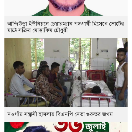
আন্দিউড়া ইউনিয়নে চেয়ারম্যান পদপ্রার্থী হিসেবে ভোটের
মাঠে সক্রিয় মোত্তাকিম চৌধুরী
নওগাঁয় সন্ত্রাসী হামলায় বিএনপি নেতা গুরুতর জখম