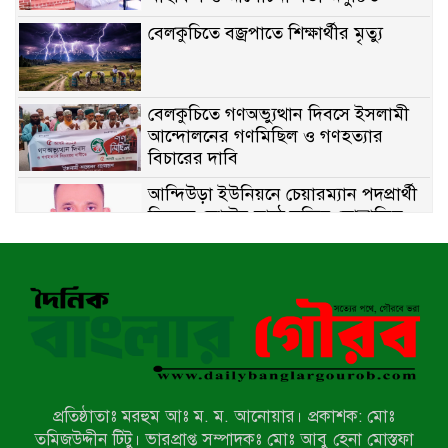
বেলকুচিতে বজ্রপাতে শিক্ষার্থীর মৃত্যু
বেলকুচিতে গণঅভ্যুত্থান দিবসে ইসলামী
আন্দোলনের গণমিছিল ও গণহত্যার
বিচারের দাবি
আন্দিউড়া ইউনিয়নে চেয়ারম্যান পদপ্রার্থী
হিসেবে ভোটের মাঠে সক্রিয় মোত্তাকিম
চৌধুরী
নন্দীগ্রামে বিএনপির বিশাল বিজয় র‍্যালী
নওগাঁয় সন্ত্রাসী হামলায় বিএনপি নেতা
গুরুতর জখম
প্রতিষ্ঠাতাঃ মরহুম আঃ ম. ম. আনোয়ার। প্রকাশক: মোঃ
টেকনাফের পাহাড়ে র‍্যাবের অভিযান:
তমিজউদ্দীন টিটু। ভারপ্রাপ্ত সম্পাদকঃ মোঃ আবু হেনা মোস্তফা