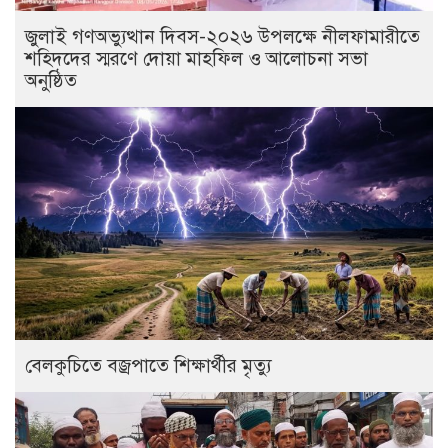
জুলাই গণঅভ্যুত্থান দিবস-২০২৬ উপলক্ষে নীলফামারীতে
শহিদদের স্মরণে দোয়া মাহফিল ও আলোচনা সভা
অনুষ্ঠিত
বেলকুচিতে বজ্রপাতে শিক্ষার্থীর মৃত্যু