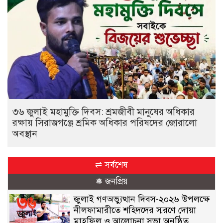
৩৬ জুলাই মহামুক্তি দিবস: শ্রমজীবী মানুষের অধিকার
রক্ষায় সিরাজগঞ্জে শ্রমিক অধিকার পরিষদের জোরালো
অবস্থান
⇌ সর্বশেষ
❅ জনপ্রিয়
জুলাই গণঅভ্যুত্থান দিবস-২০২৬ উপলক্ষে
নীলফামারীতে শহিদদের স্মরণে দোয়া
মাহফিল ও আলোচনা সভা অনুষ্ঠিত