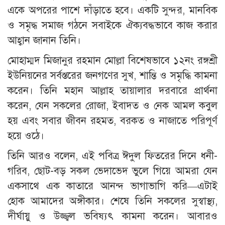
একে অপরের পাশে দাঁড়াতে হবে। একটি সুন্দর, মানবিক
ও সমৃদ্ধ সমাজ গঠনে সবাইকে ঐক্যবদ্ধভাবে কাজ করার
আহ্বান জানান তিনি।
মোহাম্মদ মিজানুর রহমান মোল্লা বিশেষভাবে ১২নং রঙ্গশ্রী
ইউনিয়নের সর্বস্তরের জনগণের সুখ, শান্তি ও সমৃদ্ধি কামনা
করেন। তিনি মহান আল্লাহ তায়ালার দরবারে প্রার্থনা
করেন, যেন সকলের রোজা, ইবাদত ও নেক আমল কবুল
হয় এবং সবার জীবন রহমত, বরকত ও নাজাতে পরিপূর্ণ
হয়ে ওঠে।
তিনি আরও বলেন, এই পবিত্র ঈদুল ফিতরের দিনে ধনী-
গরিব, ছোট-বড় সকল ভেদাভেদ ভুলে গিয়ে আমরা যেন
একসাথে এক কাতারে আনন্দ ভাগাভাগি করি—এটাই
হোক আমাদের অঙ্গীকার। শেষে তিনি সকলের সুস্বাস্থ্য,
দীর্ঘায়ু ও উজ্জ্বল ভবিষ্যৎ কামনা করেন। আবারও