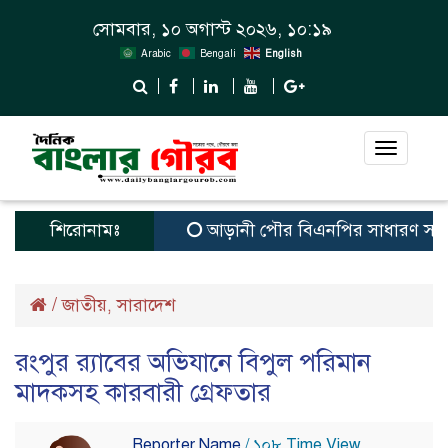
সোমবার, ১০ অগাস্ট ২০২৬, ১০:১৯
Arabic
Bengali
English
Toggle
navigat
শিরোনামঃ
আড়ানী পৌর বিএনপির সাধারণ সম্পাদক ও 
/
জাতীয়
সারাদেশ
,
রংপুর র‌্যাবের অভিযানে বিপুল পরিমান
মাদকসহ কারবারী গ্রেফতার
Reporter Name
/ ১০৮ Time View