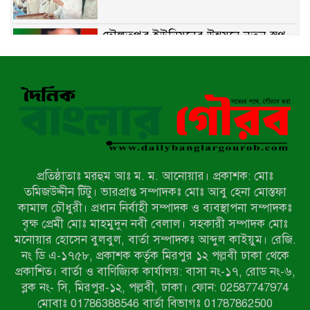
দৌলতপুর ইউনিয়নের উন্নয়নে নতুন স্বপ্ন
বুনছেন রাজিব হোসেন
বাকেরগঞ্জে নিষিদ্ধ জালের বিরুদ্ধে
অভিযান, দুই ব্যবসায়ীকে ১ লাখ টাকা
জরিমানা
রাজশাহীর মহানগরীতে মাদক বিরোধী
অভিযানে নারীসহ ১৩ জন আটক
প্রতিষ্ঠাতাঃ মরহুম আঃ ম. ম. আনোয়ার। প্রকাশক: মোঃ
তমিজউদ্দীন টিটু। ভারপ্রাপ্ত সম্পাদকঃ মোঃ আবু হেনা মোস্তফা
আদমদীঘিতে শুমারি স্বেচ্ছাসেবী নিয়োগে
কামাল চৌধুরী। প্রধান নির্বাহী সম্পাদক ও ব্যবস্থাপনা সম্পাদকঃ
যোগ্যতার ভিত্তিতে তালিকা প্রকাশ;
বৃক্ষ প্রেমী মোঃ মাহমুদুন নবী বেলাল। সহকারী সম্পাদক মোঃ
নির্বাচিতদের আ.লীগ ট্যাগে প্রচারণা
মনোয়ার হোসেন বুলবুল, বার্তা সম্পাদকঃ আব্দুল কাইয়ুম। রেজি.
নং ডি এ-১৭৫৮, প্রকাশক কর্তৃক মিরপুর ১২ পল্লবী ঢাকা থেকে
সংবাদ প্রকাশের জেরে সাংবাদিককে দেখে
প্রকাশিত। বার্তা ও বাণিজ্যিক কার্যালয়: বাসা নং-১৭, রোড নং-৬,
নেওয়ার হুমকি দিলেন দোড়া মাদরাসার
ব্লক নং- সি, মিরপুর-১২, পল্লবী, ঢাকা। ফোন: 02587747974
পরিচয় দেওয়া সভাপতি
মোবাঃ 01786388546 বার্তা বিভাগঃ 01787862500