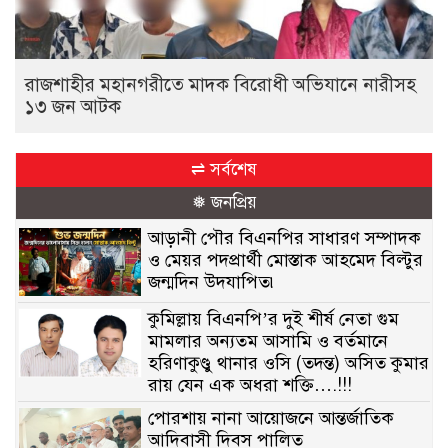
রাজশাহীর মহানগরীতে মাদক বিরোধী অভিযানে নারীসহ
১৩ জন আটক
⇌ সর্বশেষ
❅ জনপ্রিয়
আড়ানী পৌর বিএনপির সাধারণ সম্পাদক
ও মেয়র পদপ্রার্থী মোস্তাক আহমেদ বিল্টুর
জন্মদিন উদযাপিত৷
কুমিল্লায় বিএনপি’র দুই শীর্ষ নেতা গুম
মামলার অন্যতম আসামি ও বর্তমানে
হরিণাকুণ্ডু থানার ওসি (তদন্ত) অসিত কুমার
রায় যেন এক অধরা শক্তি….!!!
পোরশায় নানা আয়োজনে আন্তর্জাতিক
আদিবাসী দিবস পালিত