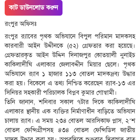
কাট ডাউনলোড করুন
রংপুর অফিসঃ
রংপুর র‌্যাবের পৃথক অভিযানে বিপুল পরিমান মাদকসহ
কারবারী আইন উদ্দীনকে (৫২) গ্রেফতার করা হয়েছে।
গ্রেফতারকৃত আইন উদ্দিন দিনাজপুর কোতয়ালী নুনাইচ
কাকিলাদীঘি এলাকার জেলাবদ্দীন মিয়ার ছেলে। পৃথক
অভিযানে র‌্যাব ১ হাজার ১১৩ বোতল মাদকদ্রব্য উদ্ধার
করা হয়। বিকেলে এ তথ্য নিশ্চিত করেছেন র‌্যাব-১৩ এর
সিনিয়র সহকারী পরিচালক বিপ্লব কুমার গোস্বামী।
তিনি জানান, শনিবার সকাল ৭টার দিকে কাকিলাদীঘি
এলাকার স্থানীয় এক ব্যক্তির নির্মাণাধীন বাড়িতে অভিযান
চালায় র‌্যাব। এ সময় ২৩৪ বোতল আরসিকাফ প্লাস, ২’শ
বোতল ফেন্সিগ্রীপসহ ৪৩৪ বোতল ফেন্সিডিল জাতীয়
মাদক উদ্ধার করা হয়। অপরদিকে শুক্রবার দিবাগত রাত