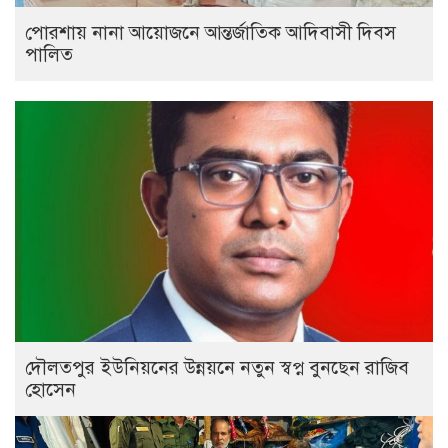
পোরশায় নানা আয়োজনে আন্তর্জাতিক আদিবাসী দিবস
পালিত
দৌলতপুর ইউনিয়নের উন্নয়নে নতুন স্বপ্ন বুনছেন রাজিব
হোসেন