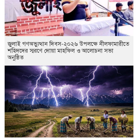
জুলাই গণঅভ্যুত্থান দিবস-২০২৬ উপলক্ষে নীলফামারীতে
শহিদদের স্মরণে দোয়া মাহফিল ও আলোচনা সভা
অনুষ্ঠিত