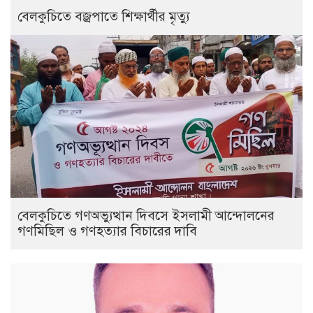
বেলকুচিতে বজ্রপাতে শিক্ষার্থীর মৃত্যু
বেলকুচিতে গণঅভ্যুত্থান দিবসে ইসলামী আন্দোলনের
গণমিছিল ও গণহত্যার বিচারের দাবি