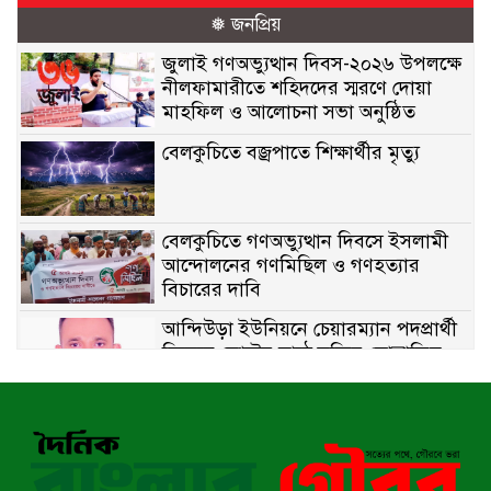
❅ জনপ্রিয়
জুলাই গণঅভ্যুত্থান দিবস-২০২৬ উপলক্ষে
নীলফামারীতে শহিদদের স্মরণে দোয়া
মাহফিল ও আলোচনা সভা অনুষ্ঠিত
বেলকুচিতে বজ্রপাতে শিক্ষার্থীর মৃত্যু
বেলকুচিতে গণঅভ্যুত্থান দিবসে ইসলামী
আন্দোলনের গণমিছিল ও গণহত্যার
বিচারের দাবি
আন্দিউড়া ইউনিয়নে চেয়ারম্যান পদপ্রার্থী
হিসেবে ভোটের মাঠে সক্রিয় মোত্তাকিম
চৌধুরী
নন্দীগ্রামে বিএনপির বিশাল বিজয় র‍্যালী