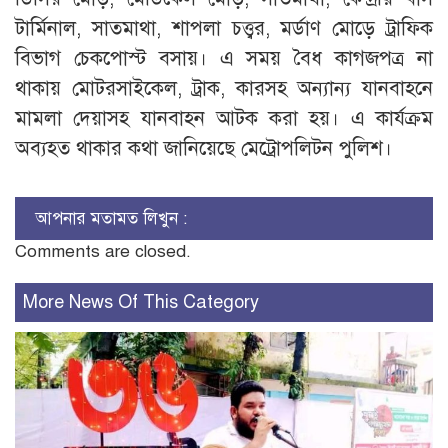
টার্মিনাল, সাতমাথা, শাপলা চত্ত্বর, মর্ডাণ মোড়ে ট্রাফিক
বিভাগ চেকপোস্ট বসায়। এ সময় বৈধ কাগজপত্র না
থাকায় মোটরসাইকেল, ট্রাক, কারসহ অন্যান্য যানবাহনে
মামলা দেয়াসহ যানবাহন আটক করা হয়। এ কার্যক্রম
অব্যহত থাকার কথা জানিয়েছে মেট্রোপলিটন পুলিশ।
আপনার মতামত লিখুন :
Comments are closed.
More News Of This Category