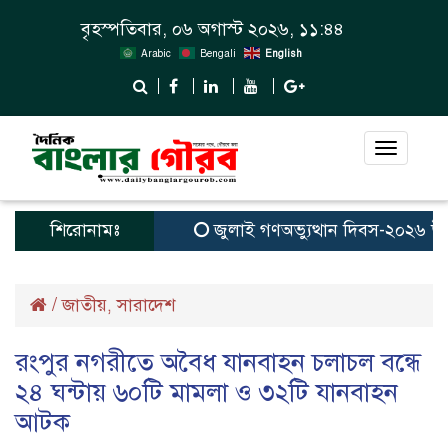
বৃহস্পতিবার, ০৬ অগাস্ট ২০২৬, ১১:৪৪
Arabic
Bengali
English
Toggle
navigat
শিরোনামঃ
জুলাই গণঅভ্যুত্থান দিবস-২০২৬ উপলক্
/
জাতীয়
সারাদেশ
,
রংপুর নগরীতে অবৈধ যানবাহন চলাচল বন্ধে
২৪ ঘন্টায় ৬০টি মামলা ও ৩২টি যানবাহন
আটক