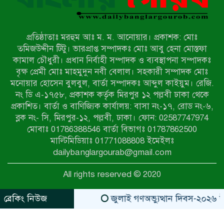
নওগাঁয় সন্ত্রাসী হামলায় বিএনপি নেতা
গুরুতর জখম
প্রতিষ্ঠাতাঃ মরহুম আঃ ম. ম. আনোয়ার। প্রকাশক: মোঃ
টেকনাফের পাহাড়ে র‍্যাবের অভিযান:
তমিজউদ্দীন টিটু। ভারপ্রাপ্ত সম্পাদকঃ মোঃ আবু হেনা মোস্তফা
অপহৃত ৩ রোহিঙ্গা উদ্ধার, গ্রেপ্তার ১
কামাল চৌধুরী। প্রধান নির্বাহী সম্পাদক ও ব্যবস্থাপনা সম্পাদকঃ
বৃক্ষ প্রেমী মোঃ মাহমুদুন নবী বেলাল। সহকারী সম্পাদক মোঃ
মনোয়ার হোসেন বুলবুল, বার্তা সম্পাদকঃ আব্দুল কাইয়ুম। রেজি.
পোরশায় গণঅভ্যুত্থান দিবসে শহিদ ও
নং ডি এ-১৭৫৮, প্রকাশক কর্তৃক মিরপুর ১২ পল্লবী ঢাকা থেকে
জুলাই যোদ্ধাদের সংবর্ধনা
প্রকাশিত। বার্তা ও বাণিজ্যিক কার্যালয়: বাসা নং-১৭, রোড নং-৬,
ব্লক নং- সি, মিরপুর-১২, পল্লবী, ঢাকা। ফোন: 02587747974
৩৬ জুলাই মহামুক্তি দিবস: শ্রমজীবী
মোবাঃ 01786388546 বার্তা বিভাগঃ 01787862500
মানুষের অধিকার রক্ষায় সিরাজগঞ্জে শ্রমিক
মাল্টিমিডিয়াঃ 01771088808 ইমেইলঃ
অধিকার পরিষদের জোরালো অবস্থান
dailybanglargourab@gmail.com
বাকেরগঞ্জে ইমাম, মোয়াজ্জিন ও
All rights reserved © 2020
খাদেমদের সাথে এমপি আবুল হোসেনের
মতবিনিময় সভা
ব্রেকিং নিউজ
জুলাই গণঅভ্যুত্থান দিবস-২০২৬ উপলক
zahidit.com