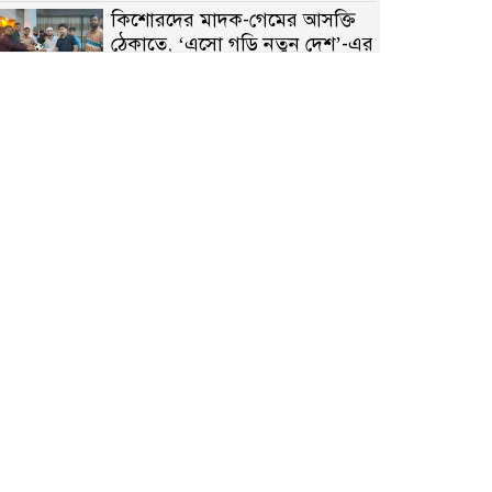
কিশোরদের মাদক-গেমের আসক্তি
ঠেকাতে, ‘এসো গড়ি নতুন দেশ’-এর
ফুটবল বিতরণ
রাজশাহীতে নগদ অর্থ ও হেরোইন-
সহ স্বামী-স্ত্রী আটক
নন্দীগ্রামে সরকারি খাস জমির রাস্তা
দখল, চলাচলে চরম দুর্ভোগ;
ইউএনওর হস্তক্ষেপ কামনা
নাটোরের পাটুলে পানিতে ডুবে
নন্দীগ্রামের স্কুলছাত্রের মর্মান্তিক মৃত্যু
সেনাবাহিনীর চাকরি হারিয়ে ভুয়া
ডিবি পুলিশ পরিচয়ে চাঁদাবাজি,
গণপিটুনির পর কারাগারে প্রতারক।
বাঘার সাহিন সরকারের তিন
ক্যাটাগরিতে প্রথম স্থান অর্জন;
সংস্কৃতি অঙ্গনেও রয়েছে তাঁর বহুমুখী