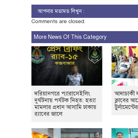
আপনার মতামত লিখুন :
Comments are closed.
More News Of This Category
দরিয়ানগরে প্যারাসেইলিং
আদাচাকী দক
দুর্ঘটনায় পর্যটক নিহত: হত্যা
ক্লাবের 
মামলার প্রধান আসামি ঢাকায়
টুর্নামেন্ট
র‌্যাবের জালে