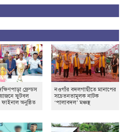
্ষিণপাড়া ফ্রেন্ডস
নওগাঁর বদলগাছীতে মানাপের
আয়োজনে ফুটবল
সচেতনতামূলক নাটক
ের ফাইনাল অনুষ্ঠিত
‘পালাবদল’ মঞ্চস্থ