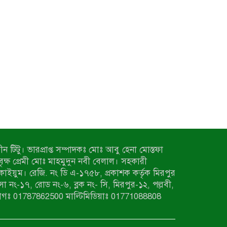
ন টিটু। ভারপ্রাপ্ত সম্পাদকঃ মোঃ আবু হেনা মোস্তফা
 বৃক্ষ প্রেমী মোঃ মাহমুদুন নবী বেলাল। সহকারী
কাইয়ুম। রেজি. নং ডি এ-১৭৫৮, প্রকাশক কর্তৃক মিরপুর
াসা নং-১৭, রোড নং-৬, ব্লক নং- সি, মিরপুর-১২, পল্লবী,
াগঃ 01787862500 মাল্টিমিডিয়াঃ 01771088808