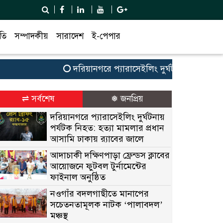
তি
সম্পাদকীয়
সারাদেশ
ই-পেপার
দরিয়ানগরে প্যারাসেইলিং দুর্ঘটনায় পর্যটক নিহত: 
⇌ সর্বশেষ
❅ জনপ্রিয়
দরিয়ানগরে প্যারাসেইলিং দুর্ঘটনায়
পর্যটক নিহত: হত্যা মামলার প্রধান
আসামি ঢাকায় র‌্যাবের জালে
আদাচাকী দক্ষিণপাড়া ফ্রেন্ডস ক্লাবের
আয়োজনে ফুটবল টুর্নামেন্টের
ফাইনাল অনুষ্ঠিত
নওগাঁর বদলগাছীতে মানাপের
সচেতনতামূলক নাটক ‘পালাবদল’
মঞ্চস্থ