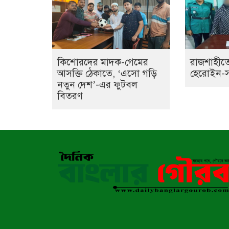
কিশোরদের মাদক-গেমের
রাজশাহীতে
আসক্তি ঠেকাতে, ‘এসো গড়ি
হেরোইন-সহ 
নতুন দেশ’-এর ফুটবল
বিতরণ