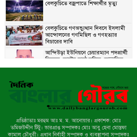
বেলকুচিতে বজ্রপাতে শিক্ষার্থীর মৃত্যু
বেলকুচিতে গণঅভ্যুত্থান দিবসে ইসলামী
আন্দোলনের গণমিছিল ও গণহত্যার
বিচারের দাবি
আন্দিউড়া ইউনিয়নে চেয়ারম্যান পদপ্রার্থী
হিসেবে ভোটের মাঠে সক্রিয় মোত্তাকিম
চৌধুরী
নন্দীগ্রামে বিএনপির বিশাল বিজয় র‍্যালী
নওগাঁয় সন্ত্রাসী হামলায় বিএনপি নেতা
গুরুতর জখম
প্রতিষ্ঠাতাঃ মরহুম আঃ ম. ম. আনোয়ার। প্রকাশক: মোঃ
টেকনাফের পাহাড়ে র‍্যাবের অভিযান:
তমিজউদ্দীন টিটু। ভারপ্রাপ্ত সম্পাদকঃ মোঃ আবু হেনা মোস্তফা
অপহৃত ৩ রোহিঙ্গা উদ্ধার, গ্রেপ্তার ১
কামাল চৌধুরী। প্রধান নির্বাহী সম্পাদক ও ব্যবস্থাপনা সম্পাদকঃ