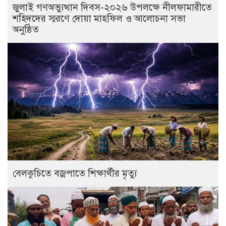
জুলাই গণঅভ্যুত্থান দিবস-২০২৬ উপলক্ষে নীলফামারীতে
শহিদদের স্মরণে দোয়া মাহফিল ও আলোচনা সভা
অনুষ্ঠিত
বেলকুচিতে বজ্রপাতে শিক্ষার্থীর মৃত্যু