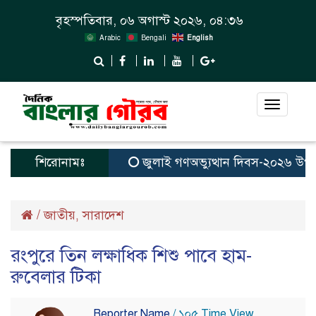
বৃহস্পতিবার, ০৬ অগাস্ট ২০২৬, ০৪:৩৬
Arabic
Bengali
English
Toggle
navigat
শিরোনামঃ
জুলাই গণঅভ্যুত্থান দিবস-২০২৬ উপলক্ষে
/
জাতীয়
সারাদেশ
,
রংপুরে তিন লক্ষাধিক শিশু পাবে হাম-
রুবেলার টিকা
Reporter Name
/ ১০৫ Time View