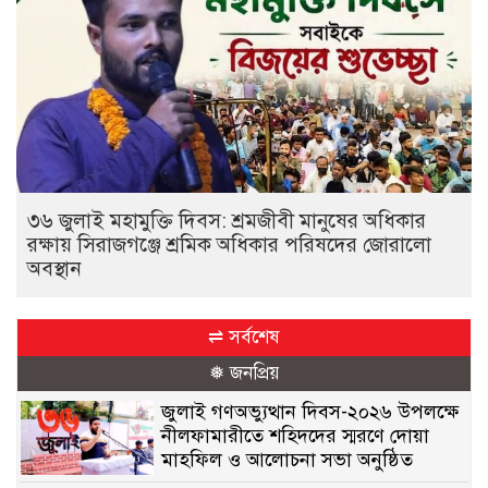
৩৬ জুলাই মহামুক্তি দিবস: শ্রমজীবী মানুষের অধিকার
রক্ষায় সিরাজগঞ্জে শ্রমিক অধিকার পরিষদের জোরালো
অবস্থান
⇌ সর্বশেষ
❅ জনপ্রিয়
জুলাই গণঅভ্যুত্থান দিবস-২০২৬ উপলক্ষে
নীলফামারীতে শহিদদের স্মরণে দোয়া
মাহফিল ও আলোচনা সভা অনুষ্ঠিত