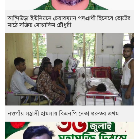
আন্দিউড়া ইউনিয়নে চেয়ারম্যান পদপ্রার্থী হিসেবে ভোটের
মাঠে সক্রিয় মোত্তাকিম চৌধুরী
নওগাঁয় সন্ত্রাসী হামলায় বিএনপি নেতা গুরুতর জখম