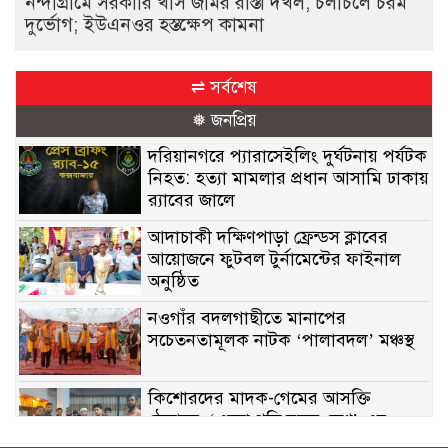
নন্দীগ্রামে সরকারি খাস জমির রাস্তা দখল, চলাচলে চরম
দুর্ভোগ; ইউএনওর হস্তক্ষেপ কামনা
⇌ সর্বশেষ
❅ জনপ্রিয়
দরিয়ানগরে প্যারাসেইলিং দুর্ঘটনায় পর্যটক
নিহত: হত্যা মামলার প্রধান আসামি ঢাকায়
র‌্যাবের জালে
আদাচাকী দক্ষিণপাড়া ফ্রেন্ডস ক্লাবের
আয়োজনে ফুটবল টুর্নামেন্টের ফাইনাল
অনুষ্ঠিত
নওগাঁর বদলগাছীতে মানাপের
সচেতনতামূলক নাটক ‘পালাবদল’ মঞ্চস্থ
কিশোরদের মাদক-গেমের আসক্তি
ঠেকাতে, ‘এসো গড়ি নতুন দেশ’-এর
ফুটবল বিতরণ