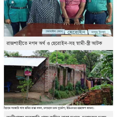
রাজশাহীতে নগদ অর্থ ও হেরোইন-সহ স্বামী-স্ত্রী আটক