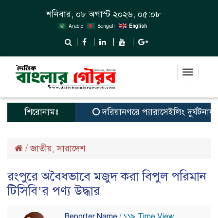
শনিবার, ০৮ অগাস্ট ২০২৬, ০৫:০৮
Arabic
Bengali
English
Toggle
navigat
শিরোনামঃ
দরিয়ানগরে প্যারাসেইলিং দুর্ঘটনায় পর্য
/
জাতীয়
সারাদেশ
,
রংপুরে অবৈধভাবে মজুদ করা বিপুল পরিমান
টিসিবি’র পণ্য উদ্ধার
Reporter Name
/ ১১৯ Time View