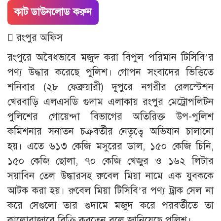
কাট ডাউনলোড করুন
 রংপুর অফিস
রংপুরে অবৈধভাবে মজুদ করা বিপুল পরিমান টিসিবি’র
পণ্য উদ্ধার করেছে পুলিশ। গোপন সংবাদের ভিত্তিতে
শনিবার (২৮ ফেব্রুয়ারী) দুপুরে নগরীর রেলস্টেশন
খেরবাড়ি এলএসডি গুদাম এলাকায় রংপুর মেট্রোপলিটন
পুলিশের গোয়েন্দা বিভাগের অতিরিক্ত উপ-পুলিশ
কমিশনার সনাতন চক্রবর্তীর নেতৃত্বে অভিযান চালানো
হয়। এতে ৬১৩ কেজি মসুরের ডাল, ১৫০ কেজি চিনি,
১৫০ কেজি ছোলা, ৭০ কেজি খেজুর ও ১৬২ লিটার
সয়াবিন তেল উদ্ধারসহ রুবেল মিয়া নামে এক যুবককে
আটক করা হয়। রুবেল মিয়া টিসিবি’র পণ্য ট্রাক সেল না
করে সেগুলো তার গুদামে মজুদ করে পরবর্তীতে তা
কালোবাজারে বিক্রি করতেন বলে জানিয়েছে পুলিশ।