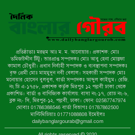
রাজশাহীতে নগদ অর্থ ও হেরোইন-সহ
স্বামী-স্ত্রী আটক
নন্দীগ্রামে সরকারি খাস জমির রাস্তা দখল,
চলাচলে চরম দুর্ভোগ; ইউএনওর হস্তক্ষেপ
কামনা
প্রতিষ্ঠাতাঃ মরহুম আঃ ম. ম. আনোয়ার। প্রকাশক: মোঃ
নাটোরের পাটুলে পানিতে ডুবে নন্দীগ্রামের
তমিজউদ্দীন টিটু। ভারপ্রাপ্ত সম্পাদকঃ মোঃ আবু হেনা মোস্তফা
স্কুলছাত্রের মর্মান্তিক মৃত্যু
কামাল চৌধুরী। প্রধান নির্বাহী সম্পাদক ও ব্যবস্থাপনা সম্পাদকঃ
বৃক্ষ প্রেমী মোঃ মাহমুদুন নবী বেলাল। সহকারী সম্পাদক মোঃ
মনোয়ার হোসেন বুলবুল, বার্তা সম্পাদকঃ আব্দুল কাইয়ুম। রেজি.
সেনাবাহিনীর চাকরি হারিয়ে ভুয়া ডিবি
নং ডি এ-১৭৫৮, প্রকাশক কর্তৃক মিরপুর ১২ পল্লবী ঢাকা থেকে
পুলিশ পরিচয়ে চাঁদাবাজি, গণপিটুনির পর
প্রকাশিত। বার্তা ও বাণিজ্যিক কার্যালয়: বাসা নং-১৭, রোড নং-৬,
কারাগারে প্রতারক।
ব্লক নং- সি, মিরপুর-১২, পল্লবী, ঢাকা। ফোন: 02587747974
বাঘার সাহিন সরকারের তিন ক্যাটাগরিতে
মোবাঃ 01786388546 বার্তা বিভাগঃ 01787862500
প্রথম স্থান অর্জন; সংস্কৃতি অঙ্গনেও রয়েছে
মাল্টিমিডিয়াঃ 01771088808 ইমেইলঃ
তাঁর বহুমুখী প্রতিভা!
dailybanglargourab@gmail.com
আওয়ামী সন্ত্রাসীদের দ্রুত গ্রেফতার ও
All rights reserved © 2020