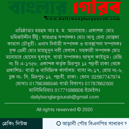
অভিযান, দুই ব্যবসায়ীকে ১ লাখ টাকা
জরিমানা
রাজশাহীর মহানগরীতে মাদক বিরোধী
অভিযানে নারীসহ ১৩ জন আটক
প্রতিষ্ঠাতাঃ মরহুম আঃ ম. ম. আনোয়ার। প্রকাশক: মোঃ
তমিজউদ্দীন টিটু। ভারপ্রাপ্ত সম্পাদকঃ মোঃ আবু হেনা মোস্তফা
আদমদীঘিতে শুমারি স্বেচ্ছাসেবী নিয়োগে
কামাল চৌধুরী। প্রধান নির্বাহী সম্পাদক ও ব্যবস্থাপনা সম্পাদকঃ
যোগ্যতার ভিত্তিতে তালিকা প্রকাশ;
বৃক্ষ প্রেমী মোঃ মাহমুদুন নবী বেলাল। সহকারী সম্পাদক মোঃ
নির্বাচিতদের আ.লীগ ট্যাগে প্রচারণা
মনোয়ার হোসেন বুলবুল, বার্তা সম্পাদকঃ আব্দুল কাইয়ুম। রেজি.
নং ডি এ-১৭৫৮, প্রকাশক কর্তৃক মিরপুর ১২ পল্লবী ঢাকা থেকে
সংবাদ প্রকাশের জেরে সাংবাদিককে দেখে
প্রকাশিত। বার্তা ও বাণিজ্যিক কার্যালয়: বাসা নং-১৭, রোড নং-৬,
নেওয়ার হুমকি দিলেন দোড়া মাদরাসার
ব্লক নং- সি, মিরপুর-১২, পল্লবী, ঢাকা। ফোন: 02587747974
পরিচয় দেওয়া সভাপতি
মোবাঃ 01786388546 বার্তা বিভাগঃ 01787862500
উখিয়ায় বিজিবির অভিযানে ৪০ হাজার
মাল্টিমিডিয়াঃ 01771088808 ইমেইলঃ
ইয়াবাসহ যুবক আটক
dailybanglargourab@gmail.com
All rights reserved © 2020
পোরশায় ৭ মাসে ১৯ জনের অপমৃত্যু,
শীর্ষে আত্মহত্যা
ব্রেকিং নিউজ
আড়ানী পৌর বিএনপির সাধারণ সম্পাদক ও