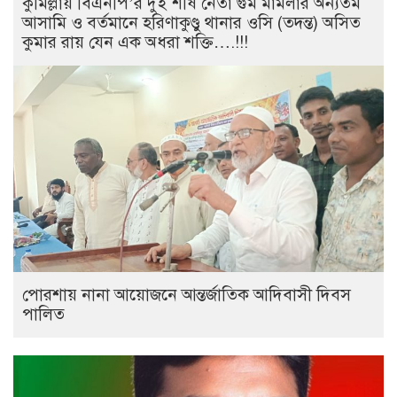
কুমিল্লায় বিএনপি’র দুই শীর্ষ নেতা গুম মামলার অন্যতম
আসামি ও বর্তমানে হরিণাকুণ্ডু থানার ওসি (তদন্ত) অসিত
কুমার রায় যেন এক অধরা শক্তি….!!!
পোরশায় নানা আয়োজনে আন্তর্জাতিক আদিবাসী দিবস
পালিত