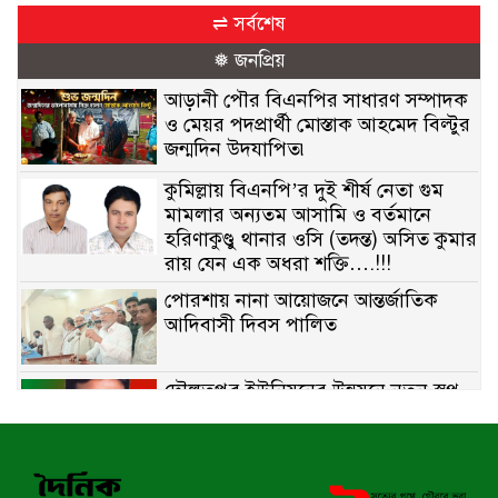
⇌ সর্বশেষ
❅ জনপ্রিয়
আড়ানী পৌর বিএনপির সাধারণ সম্পাদক
ও মেয়র পদপ্রার্থী মোস্তাক আহমেদ বিল্টুর
জন্মদিন উদযাপিত৷
কুমিল্লায় বিএনপি’র দুই শীর্ষ নেতা গুম
মামলার অন্যতম আসামি ও বর্তমানে
হরিণাকুণ্ডু থানার ওসি (তদন্ত) অসিত কুমার
রায় যেন এক অধরা শক্তি….!!!
পোরশায় নানা আয়োজনে আন্তর্জাতিক
আদিবাসী দিবস পালিত
দৌলতপুর ইউনিয়নের উন্নয়নে নতুন স্বপ্ন
বুনছেন রাজিব হোসেন
বাকেরগঞ্জে নিষিদ্ধ জালের বিরুদ্ধে