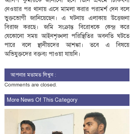
আসিশ কুমারকে জানানো হলে তিনি প্রথমে চিকিৎসা
নেওয়ার পর থানায় এসে মামলা করার পরামর্শ দেন বলে
ভুক্তভোগী জানিয়েছেন। এ ঘটনায় এলাকায় উত্তেজনা
বিরাজ করছে। জমি সংক্রান্ত বিরোধকে কেন্দ্র করে
যেকোনো সময় আইনশৃঙ্খলা পরিস্থিতির অবনতি ঘটতে
পারে বলে স্থানীয়দের আশঙ্কা। তবে এ বিষয়ে
অভিযুক্তদের বক্তব্য পাওয়া যায়নি।
আপনার মতামত লিখুন :
Comments are closed.
More News Of This Category