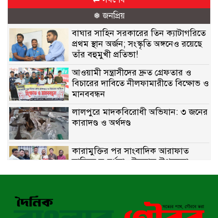
❅ জনপ্রিয়
বাঘার সাহিন সরকারের তিন ক্যাটাগরিতে
প্রথম স্থান অর্জন; সংস্কৃতি অঙ্গনেও রয়েছে
তাঁর বহুমুখী প্রতিভা!
আওয়ামী সন্ত্রাসীদের দ্রুত গ্রেফতার ও
বিচারের দাবিতে নীলফামারীতে বিক্ষোভ ও
মানববন্ধন
লালপুরে মাদকবিরোধী অভিযান: ৩ জনের
কারাদণ্ড ও অর্থদণ্ড
কারামুক্তির পর সাংবাদিক আরাফাত
সানিকে সংবর্ধনা, টেকনাফ উপজেলা
প্রেসক্লাবের ফুলেল শুভেচ্ছা
বাকেরগঞ্জে সাজাপ্রাপ্ত আসামি গ্রেপ্তার