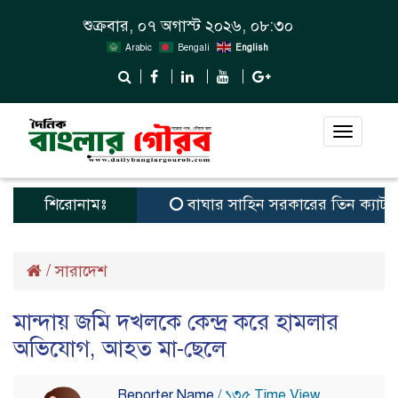
শুক্রবার, ০৭ অগাস্ট ২০২৬, ০৮:৩০
Arabic
Bengali
English
Toggle
navigat
শিরোনামঃ
বাঘার সাহিন সরকারের তিন ক্যাটাগরিতে প্র
/
সারাদেশ
মান্দায় জমি দখলকে কেন্দ্র করে হামলার
অভিযোগ, আহত মা-ছেলে
Reporter Name
/ ১৩৫ Time View