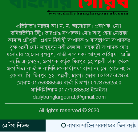
মিয়ানমারের সীমান্তে স্থলমাইন বিস্ফোরণ:
উখিয়ার এক যুবকের পা বিচ্ছিন্ন
প্রতিষ্ঠাতাঃ মরহুম আঃ ম. ম. আনোয়ার। প্রকাশক: মোঃ
৭ম শ্রেণি পড়ুয়া কন্যাকে উত্ত্যক্ত করার
তমিজউদ্দীন টিটু। ভারপ্রাপ্ত সম্পাদকঃ মোঃ আবু হেনা মোস্তফা
প্রতিবাদ করায় পিতাকে কু*পি*য়ে
কামাল চৌধুরী। প্রধান নির্বাহী সম্পাদক ও ব্যবস্থাপনা সম্পাদকঃ
জ*খ*ম…!!
বৃক্ষ প্রেমী মোঃ মাহমুদুন নবী বেলাল। সহকারী সম্পাদক মোঃ
মনোয়ার হোসেন বুলবুল, বার্তা সম্পাদকঃ আব্দুল কাইয়ুম। রেজি.
জুলাই গণঅভ্যুত্থান দিবস-২০২৬ উপলক্ষে
নং ডি এ-১৭৫৮, প্রকাশক কর্তৃক মিরপুর ১২ পল্লবী ঢাকা থেকে
নীলফামারীতে শহিদদের স্মরণে দোয়া
প্রকাশিত। বার্তা ও বাণিজ্যিক কার্যালয়: বাসা নং-১৭, রোড নং-৬,
মাহফিল ও আলোচনা সভা অনুষ্ঠিত
ব্লক নং- সি, মিরপুর-১২, পল্লবী, ঢাকা। ফোন: 02587747974
বেলকুচিতে বজ্রপাতে শিক্ষার্থীর মৃত্যু
মোবাঃ 01786388546 বার্তা বিভাগঃ 01787862500
মাল্টিমিডিয়াঃ 01771088808 ইমেইলঃ
dailybanglargourab@gmail.com
বেলকুচিতে গণঅভ্যুত্থান দিবসে ইসলামী
All rights reserved © 2020
আন্দোলনের গণমিছিল ও গণহত্যার
বিচারের দাবি
ব্রেকিং নিউজ
বাঘার সাহিন সরকারের তিন ক্যাটাগরিতে প
zahidit.com