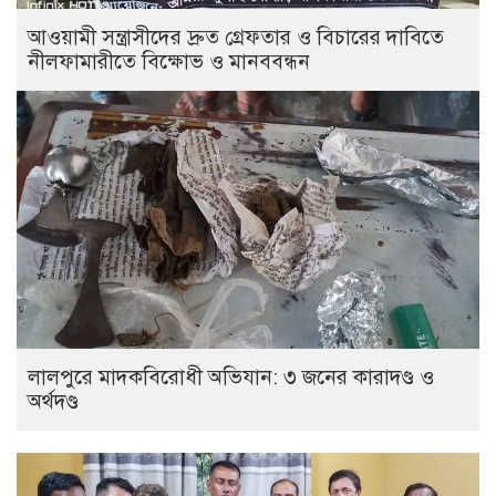
আওয়ামী সন্ত্রাসীদের দ্রুত গ্রেফতার ও বিচারের দাবিতে
নীলফামারীতে বিক্ষোভ ও মানববন্ধন
লালপুরে মাদকবিরোধী অভিযান: ৩ জনের কারাদণ্ড ও
অর্থদণ্ড