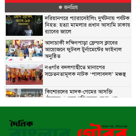
❅ জনপ্রিয়
দরিয়ানগরে প্যারাসেইলিং দুর্ঘটনায় পর্যটক
নিহত: হত্যা মামলার প্রধান আসামি ঢাকায়
র‌্যাবের জালে
আদাচাকী দক্ষিণপাড়া ফ্রেন্ডস ক্লাবের
আয়োজনে ফুটবল টুর্নামেন্টের ফাইনাল
অনুষ্ঠিত
নওগাঁর বদলগাছীতে মানাপের
সচেতনতামূলক নাটক ‘পালাবদল’ মঞ্চস্থ
কিশোরদের মাদক-গেমের আসক্তি
ঠেকাতে, ‘এসো গড়ি নতুন দেশ’-এর
ফুটবল বিতরণ
রাজশাহীতে নগদ অর্থ ও হেরোইন-সহ
স্বামী-স্ত্রী আটক