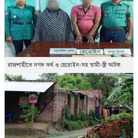
রাজশাহীতে নগদ অর্থ ও হেরোইন-সহ স্বামী-স্ত্রী আটক