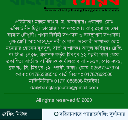
নন্দীগ্রামে সরকারি খাস জমির রাস্তা দখল,
চলাচলে চরম দুর্ভোগ; ইউএনওর হস্তক্ষেপ
কামনা
প্রতিষ্ঠাতাঃ মরহুম আঃ ম. ম. আনোয়ার। প্রকাশক: মোঃ
নাটোরের পাটুলে পানিতে ডুবে নন্দীগ্রামের
তমিজউদ্দীন টিটু। ভারপ্রাপ্ত সম্পাদকঃ মোঃ আবু হেনা মোস্তফা
স্কুলছাত্রের মর্মান্তিক মৃত্যু
কামাল চৌধুরী। প্রধান নির্বাহী সম্পাদক ও ব্যবস্থাপনা সম্পাদকঃ
বৃক্ষ প্রেমী মোঃ মাহমুদুন নবী বেলাল। সহকারী সম্পাদক মোঃ
মনোয়ার হোসেন বুলবুল, বার্তা সম্পাদকঃ আব্দুল কাইয়ুম। রেজি.
সেনাবাহিনীর চাকরি হারিয়ে ভুয়া ডিবি
নং ডি এ-১৭৫৮, প্রকাশক কর্তৃক মিরপুর ১২ পল্লবী ঢাকা থেকে
পুলিশ পরিচয়ে চাঁদাবাজি, গণপিটুনির পর
প্রকাশিত। বার্তা ও বাণিজ্যিক কার্যালয়: বাসা নং-১৭, রোড নং-৬,
কারাগারে প্রতারক।
ব্লক নং- সি, মিরপুর-১২, পল্লবী, ঢাকা। ফোন: 02587747974
বাঘার সাহিন সরকারের তিন ক্যাটাগরিতে
মোবাঃ 01786388546 বার্তা বিভাগঃ 01787862500
প্রথম স্থান অর্জন; সংস্কৃতি অঙ্গনেও রয়েছে
মাল্টিমিডিয়াঃ 01771088808 ইমেইলঃ
তাঁর বহুমুখী প্রতিভা!
dailybanglargourab@gmail.com
আওয়ামী সন্ত্রাসীদের দ্রুত গ্রেফতার ও
All rights reserved © 2020
বিচারের দাবিতে নীলফামারীতে বিক্ষোভ ও
মানববন্ধন
ব্রেকিং নিউজ
দরিয়ানগরে প্যারাসেইলিং দুর্ঘটনায় পর্যট
zahidit.com