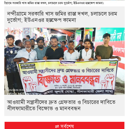
নন্দীগ্রামে সরকারি খাস জমির রাস্তা দখল, চলাচলে চরম
দুর্ভোগ; ইউএনওর হস্তক্ষেপ কামনা
আওয়ামী সন্ত্রাসীদের দ্রুত গ্রেফতার ও বিচারের দাবিতে
নীলফামারীতে বিক্ষোভ ও মানববন্ধন
⇌ সর্বশেষ