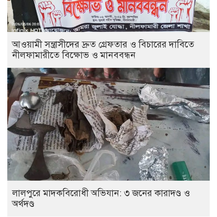
আওয়ামী সন্ত্রাসীদের দ্রুত গ্রেফতার ও বিচারের দাবিতে
নীলফামারীতে বিক্ষোভ ও মানববন্ধন
লালপুরে মাদকবিরোধী অভিযান: ৩ জনের কারাদণ্ড ও
অর্থদণ্ড