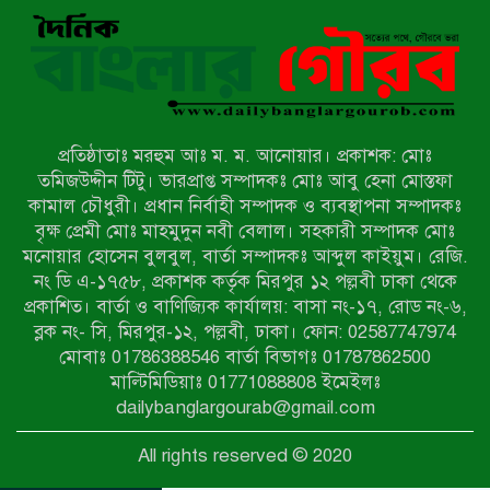
বাকেরগঞ্জে সাজাপ্রাপ্ত আসামি গ্রেপ্তার
মিয়ানমারের সীমান্তে স্থলমাইন বিস্ফোরণ:
উখিয়ার এক যুবকের পা বিচ্ছিন্ন
প্রতিষ্ঠাতাঃ মরহুম আঃ ম. ম. আনোয়ার। প্রকাশক: মোঃ
৭ম শ্রেণি পড়ুয়া কন্যাকে উত্ত্যক্ত করার
তমিজউদ্দীন টিটু। ভারপ্রাপ্ত সম্পাদকঃ মোঃ আবু হেনা মোস্তফা
প্রতিবাদ করায় পিতাকে কু*পি*য়ে
কামাল চৌধুরী। প্রধান নির্বাহী সম্পাদক ও ব্যবস্থাপনা সম্পাদকঃ
জ*খ*ম…!!
বৃক্ষ প্রেমী মোঃ মাহমুদুন নবী বেলাল। সহকারী সম্পাদক মোঃ
মনোয়ার হোসেন বুলবুল, বার্তা সম্পাদকঃ আব্দুল কাইয়ুম। রেজি.
জুলাই গণঅভ্যুত্থান দিবস-২০২৬ উপলক্ষে
নং ডি এ-১৭৫৮, প্রকাশক কর্তৃক মিরপুর ১২ পল্লবী ঢাকা থেকে
নীলফামারীতে শহিদদের স্মরণে দোয়া
প্রকাশিত। বার্তা ও বাণিজ্যিক কার্যালয়: বাসা নং-১৭, রোড নং-৬,
মাহফিল ও আলোচনা সভা অনুষ্ঠিত
ব্লক নং- সি, মিরপুর-১২, পল্লবী, ঢাকা। ফোন: 02587747974
বেলকুচিতে বজ্রপাতে শিক্ষার্থীর মৃত্যু
মোবাঃ 01786388546 বার্তা বিভাগঃ 01787862500
মাল্টিমিডিয়াঃ 01771088808 ইমেইলঃ
dailybanglargourab@gmail.com
বেলকুচিতে গণঅভ্যুত্থান দিবসে ইসলামী
All rights reserved © 2020
আন্দোলনের গণমিছিল ও গণহত্যার