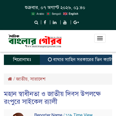
শুক্রবার, ০৭ অগাস্ট ২০২৬, ০১:৪০
Arabic
Bengali
English
Toggle
navigat
শিরোনামঃ
বাঘার সাহিন সরকারের তিন ক্যাটাগরিতে প্র
/
জাতীয়
সারাদেশ
,
মহান স্বাধীনতা ও জাতীয় দিবস উপলক্ষে
রংপুরে সাইকেল র‌্যালী
Reporter Name
/ ১১৯ Time View