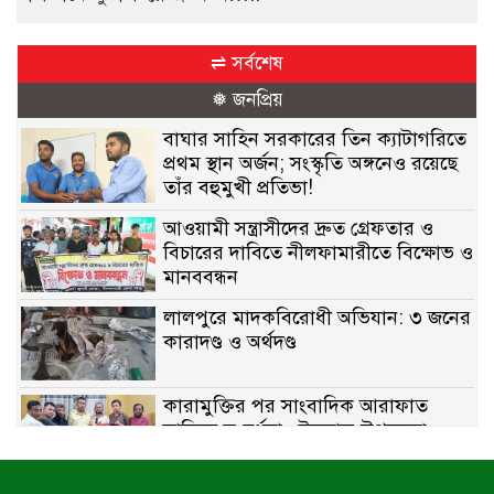
⇌ সর্বশেষ
❅ জনপ্রিয়
বাঘার সাহিন সরকারের তিন ক্যাটাগরিতে
প্রথম স্থান অর্জন; সংস্কৃতি অঙ্গনেও রয়েছে
তাঁর বহুমুখী প্রতিভা!
আওয়ামী সন্ত্রাসীদের দ্রুত গ্রেফতার ও
বিচারের দাবিতে নীলফামারীতে বিক্ষোভ ও
মানববন্ধন
লালপুরে মাদকবিরোধী অভিযান: ৩ জনের
কারাদণ্ড ও অর্থদণ্ড
কারামুক্তির পর সাংবাদিক আরাফাত
সানিকে সংবর্ধনা, টেকনাফ উপজেলা
প্রেসক্লাবের ফুলেল শুভেচ্ছা