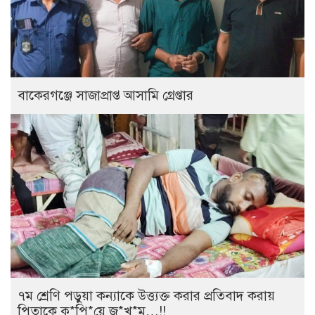
বাকেরগঞ্জে সাজাপ্রাপ্ত আসামি গ্রেপ্তার
৭ম শ্রেণি পড়ুয়া কন্যাকে উত্ত্যক্ত করার প্রতিবাদ করায়
পিতাকে কু*পি*য়ে জ*খ*ম…!!