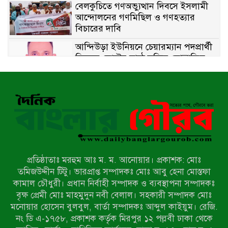
বেলকুচিতে গণঅভ্যুত্থান দিবসে ইসলামী
আন্দোলনের গণমিছিল ও গণহত্যার
বিচারের দাবি
আন্দিউড়া ইউনিয়নে চেয়ারম্যান পদপ্রার্থী
হিসেবে ভোটের মাঠে সক্রিয় মোত্তাকিম
চৌধুরী
নন্দীগ্রামে বিএনপির বিশাল বিজয় র‍্যালী
নওগাঁয় সন্ত্রাসী হামলায় বিএনপি নেতা
গুরুতর জখম
প্রতিষ্ঠাতাঃ মরহুম আঃ ম. ম. আনোয়ার। প্রকাশক: মোঃ
টেকনাফের পাহাড়ে র‍্যাবের অভিযান:
তমিজউদ্দীন টিটু। ভারপ্রাপ্ত সম্পাদকঃ মোঃ আবু হেনা মোস্তফা
অপহৃত ৩ রোহিঙ্গা উদ্ধার, গ্রেপ্তার ১
কামাল চৌধুরী। প্রধান নির্বাহী সম্পাদক ও ব্যবস্থাপনা সম্পাদকঃ
বৃক্ষ প্রেমী মোঃ মাহমুদুন নবী বেলাল। সহকারী সম্পাদক মোঃ
মনোয়ার হোসেন বুলবুল, বার্তা সম্পাদকঃ আব্দুল কাইয়ুম। রেজি.
পোরশায় গণঅভ্যুত্থান দিবসে শহিদ ও
নং ডি এ-১৭৫৮, প্রকাশক কর্তৃক মিরপুর ১২ পল্লবী ঢাকা থেকে
জুলাই যোদ্ধাদের সংবর্ধনা