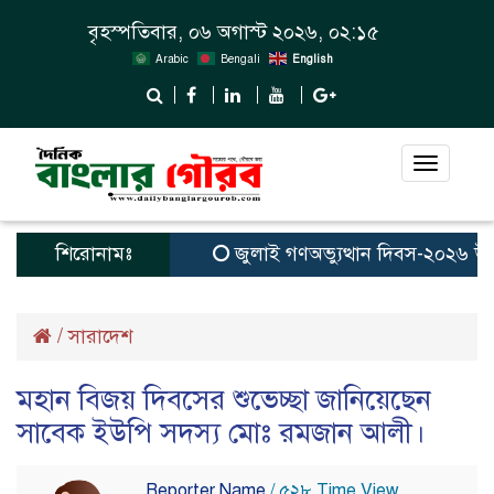
বৃহস্পতিবার, ০৬ অগাস্ট ২০২৬, ০২:১৫
Arabic
Bengali
English
Toggle
navigat
শিরোনামঃ
জুলাই গণঅভ্যুত্থান দিবস-২০২৬ উপলক
/
সারাদেশ
মহান বিজয় দিবসের শুভেচ্ছা জানিয়েছেন
সাবেক ইউপি সদস্য মোঃ রমজান আলী।
Reporter Name
/ ৫২৮ Time View