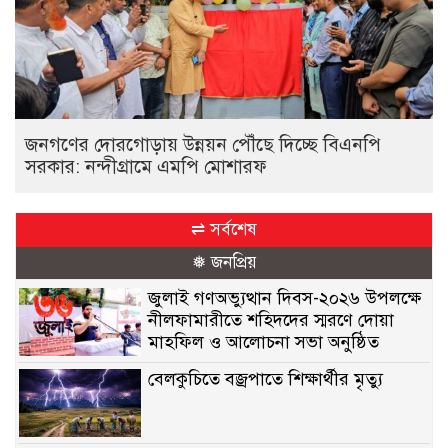
জনগণের দোরগোড়ায় উন্নয়ন পৌঁছে দিচ্ছে বিএনপি
সরকার: নন্দীগ্রামে এমপি মোশারফ
⇌ সর্বশেষ
❅ জনপ্রিয়
জুলাই গণঅভ্যুত্থান দিবস-২০২৬ উপলক্ষে
নীলফামারীতে শহিদদের স্মরণে দোয়া
মাহফিল ও আলোচনা সভা অনুষ্ঠিত
বেলকুচিতে বজ্রপাতে শিক্ষার্থীর মৃত্যু