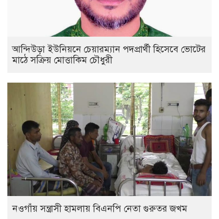
আন্দিউড়া ইউনিয়নে চেয়ারম্যান পদপ্রার্থী হিসেবে ভোটের
মাঠে সক্রিয় মোত্তাকিম চৌধুরী
নওগাঁয় সন্ত্রাসী হামলায় বিএনপি নেতা গুরুতর জখম