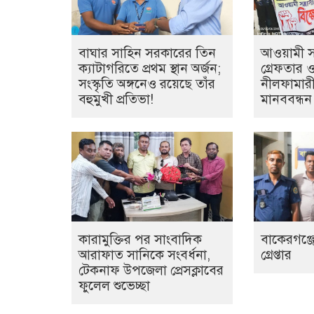
বাঘার সাহিন সরকারের তিন
আওয়ামী সন্
ক্যাটাগরিতে প্রথম স্থান অর্জন;
গ্রেফতার 
সংস্কৃতি অঙ্গনেও রয়েছে তাঁর
নীলফামারী
বহুমুখী প্রতিভা!
মানববন্ধন
কারামুক্তির পর সাংবাদিক
বাকেরগঞ্জে
আরাফাত সানিকে সংবর্ধনা,
গ্রেপ্তার
টেকনাফ উপজেলা প্রেসক্লাবের
ফুলেল শুভেচ্ছা