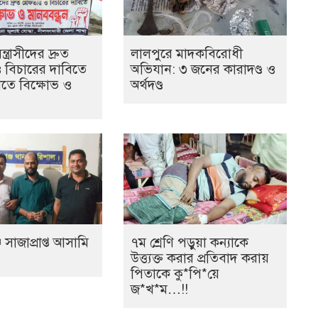
ত্রাসীদের দ্রুত
লালপুরে মাদকবিরোধী
ও বিচারের দাবিতে
অভিযান: ৩ জনের কারাদণ্ড ও
তে বিক্ষোভ ও
অর্থদণ্ড
 সাজাপ্রাপ্ত আসামি
৭ম শ্রেণি পড়ুয়া কন্যাকে
উত্ত্যক্ত করার প্রতিবাদ করায়
পিতাকে কু*পি*য়ে
জ*খ*ম…!!