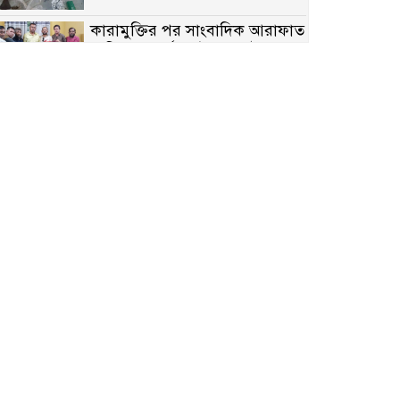
কারামুক্তির পর সাংবাদিক আরাফাত
সানিকে সংবর্ধনা, টেকনাফ উপজেলা
প্রেসক্লাবের ফুলেল শুভেচ্ছা
বাকেরগঞ্জে সাজাপ্রাপ্ত আসামি
গ্রেপ্তার
মিয়ানমারের সীমান্তে স্থলমাইন
বিস্ফোরণ: উখিয়ার এক যুবকের পা
বিচ্ছিন্ন
৭ম শ্রেণি পড়ুয়া কন্যাকে উত্ত্যক্ত
করার প্রতিবাদ করায় পিতাকে
কু*পি*য়ে জ*খ*ম…!!
জুলাই গণঅভ্যুত্থান দিবস-২০২৬
উপলক্ষে নীলফামারীতে শহিদদের
স্মরণে দোয়া মাহফিল ও আলোচনা
সভা অনুষ্ঠিত
বেলকুচিতে বজ্রপাতে শিক্ষার্থীর মৃত্যু