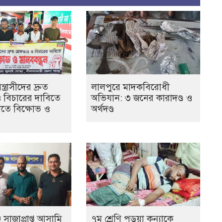
ত্রাসীদের দ্রুত
লালপুরে মাদকবিরোধী
ও বিচারের দাবিতে
অভিযান: ৩ জনের কারাদণ্ড ও
তে বিক্ষোভ ও
অর্থদণ্ড
 সাজাপ্রাপ্ত আসামি
৭ম শ্রেণি পড়ুয়া কন্যাকে