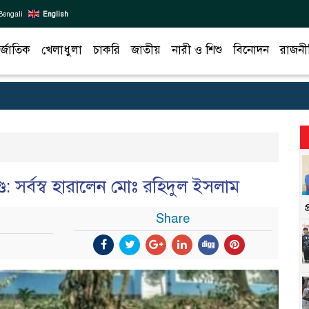
Bengali
English
র্জাতিক
খেলাধুলা
চাকরি
জাতীয়
নারী ও শিশু
বিনোদন
রাজনী
াণ্ড: সর্বস্ব হারালেন মোঃ রহিদুল ইসলাম
Share