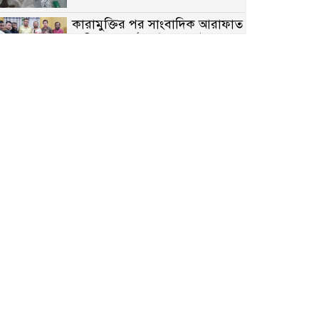
কারামুক্তির পর সাংবাদিক আরাফাত
সানিকে সংবর্ধনা, টেকনাফ উপজেলা
প্রেসক্লাবের ফুলেল শুভেচ্ছা
বাকেরগঞ্জে সাজাপ্রাপ্ত আসামি
গ্রেপ্তার
মিয়ানমারের সীমান্তে স্থলমাইন
বিস্ফোরণ: উখিয়ার এক যুবকের পা
বিচ্ছিন্ন
৭ম শ্রেণি পড়ুয়া কন্যাকে উত্ত্যক্ত
করার প্রতিবাদ করায় পিতাকে
কু*পি*য়ে জ*খ*ম…!!
জুলাই গণঅভ্যুত্থান দিবস-২০২৬
উপলক্ষে নীলফামারীতে শহিদদের
স্মরণে দোয়া মাহফিল ও আলোচনা
সভা অনুষ্ঠিত
বেলকুচিতে বজ্রপাতে শিক্ষার্থীর মৃত্যু