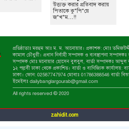
উত্ত্যক্ত করার প্রতিবাদ করায়
পিতাকে কু*পি*য়ে
জ*খ*ম…!!
প্রতিষ্ঠাতাঃ মরহুম আঃ ম. ম. আনোয়ার। প্রকাশক: মোঃ তমিজউদ্দী
কামাল চৌধুরী। প্রধান নির্বাহী সম্পাদক ও ব্যবস্থাপনা সম্পাদকঃ
সম্পাদক মোঃ মনোয়ার হোসেন বুলবুল, বার্তা সম্পাদকঃ আব্দুল 
১২ পল্লবী ঢাকা থেকে প্রকাশিত। বার্তা ও বাণিজ্যিক কার্যালয়: ব
ঢাকা। ফোন: 02587747974 মোবাঃ 01786388546 বার্তা বিভ
ইমেইলঃ dailybanglargourab@gmail.com
All rights reserved © 2020
zahidit.com