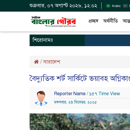
শুক্রবার, ০৭ অগাস্ট ২০২৬, ১২:০২
Arabic
প্রচ্ছদ
অর্থনীতি
আন্ত
শিরোনামঃ
/
সারাদেশ
বৈদ্যুতিক শর্ট সার্কিটে ভয়াবহ অগ্নিক
Reporter Name
/ ১৫৭ Time View
মঙ্গলবার, ২৩ ডিসেম্বর, ২০২৫