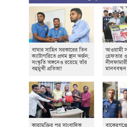
বাঘার সাহিন সরকারের তিন
আওয়ামী সন্
ক্যাটাগরিতে প্রথম স্থান অর্জন;
গ্রেফতার 
সংস্কৃতি অঙ্গনেও রয়েছে তাঁর
নীলফামারী
বহুমুখী প্রতিভা!
মানববন্ধন
কারামুক্তির পর সাংবাদিক
বাকেরগঞ্জে