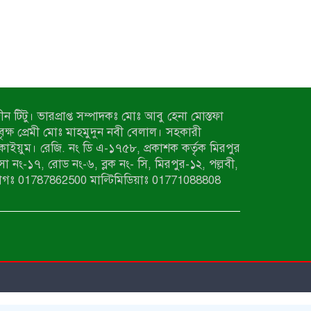
ন টিটু। ভারপ্রাপ্ত সম্পাদকঃ মোঃ আবু হেনা মোস্তফা
 বৃক্ষ প্রেমী মোঃ মাহমুদুন নবী বেলাল। সহকারী
কাইয়ুম। রেজি. নং ডি এ-১৭৫৮, প্রকাশক কর্তৃক মিরপুর
াসা নং-১৭, রোড নং-৬, ব্লক নং- সি, মিরপুর-১২, পল্লবী,
াগঃ 01787862500 মাল্টিমিডিয়াঃ 01771088808